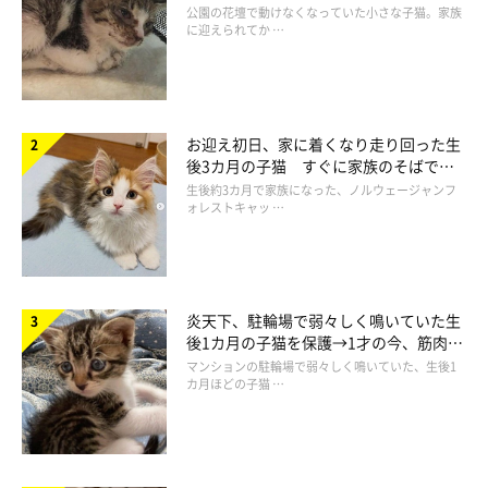
と“姉妹”のような関係に
公園の花壇で動けなくなっていた小さな子猫。家族
に迎えられてか …
お迎え初日、家に着くなり走り回った生
後3カ月の子猫 すぐに家族のそばで落
ち着く姿に「迎えてよかった」
生後約3カ月で家族になった、ノルウェージャンフ
これでほぼ完成形に近いニャーニャートレインだ…！！
ォレストキャッ …
炎天下、駐輪場で弱々しく鳴いていた生
後1カ月の子猫を保護→1才の今、筋肉質
でツンデレなコに成長
マンションの駐輪場で弱々しく鳴いていた、生後1
カ月ほどの子猫 …