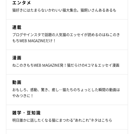
エンタメ
作者：響介
猫好きにはたまらないかわいい猫大集合。猫飼いさんあるあるも
本業は作編曲家/猫マスター/サウンドプロデューサー/ギタリスト
28才。将来の夢は無人島に住んで猫と一日中鬼ごっこ日向ぼっ
連載
こ。
ブログやインスタで話題の人気猫のエッセイが読めるのはねこのき
毎日猫と追いかけっこしたいがために突如家を買う。日々曲を書
もちWEB MAGAZINEだけ！
き、曲の〆切に追われながら日々猫たちのご飯の〆切にも追われ
る、そんな〆切地獄の幸せな毎日を送っています。
漫画
ブログ：
「変顔猫リュックと愉快な仲間達」
Twitter：
ねこのきもちWEB MAGAZINE発！猫だらけの4コマ＆エッセイ漫画
@HOMEALONe_ksk
動画
おもしろ、感動、驚き、癒し…猫たちのちょっとした瞬間の動画は
やみつきに！
雑学・豆知識
明日誰かに話したくなる猫にまつわる”あれこれ”ネタはこちら