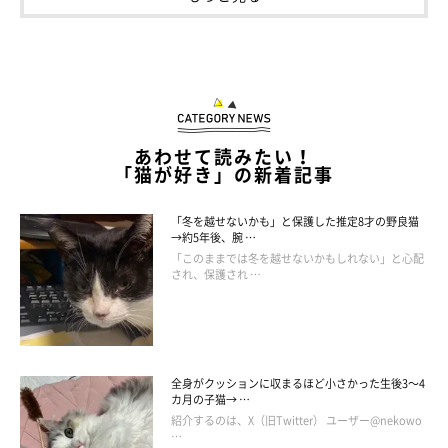
残るポポロンは…何処へ！？
あわせて読みたい！
「猫が好き」の新着記事
「冬を越せないかも」と保護した推定8才の野良猫
→約5年後、腕 …
「このままでは冬を越せないかもしれない」と心配
され、保護され …
全身がクッションに収まるほど小さかった生後3～4
カ月の子猫→ …
紹介するのは、X（旧Twitter） ユーザー@nekowo
…