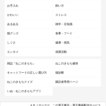
お手入れ
飼い方
かわいい
ストレス
あるある
雑学・豆知識
猫グッズ
食事・フード
しぐさ
健康・病気
エンタメ
保護活動
雑誌『ねこのきもち』
ねこのきもち健保
キャットフードの正しい選び方
猫診断
ねこのきもちクイズ
購読者専用ページ
いぬ・ねこのきもちアプリ
ＡＢＪマークは、この電子書店・電子書籍配信サービス