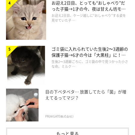
お迎え2日目、とっても“おしゃべり”だ
った子猫→1才の今、夜は甘えん坊モー
ドになるコに成長！
お迎え2日目、ケージ越しに“おしゃべり”する姿を
見せていた子 …
ゴミ袋に入れられていた生後2〜3週齢の
保護子猫→6才の今は「大黒柱」に！
美しい黒猫に成長した姿にグッとくる
生後2〜3週齢ごろに、ゴミ袋の中で見つかった小さ
な命。ミルク …
目の下ベタベタ… 放置してたら「菌」が増
えてるってマジ？
リュックだけ少し楽してるのはきっとチームのリーダーなのでし
PR(AIGATE株式会社)
ょうか…
もっと見る