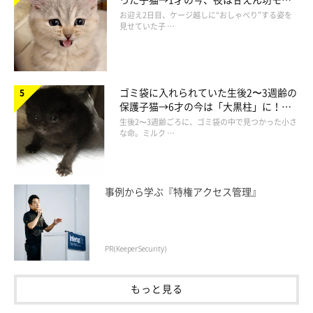
ドになるコに成長！
お迎え2日目、ケージ越しに“おしゃべり”する姿を
見せていた子 …
ゴミ袋に入れられていた生後2〜3週齢の
保護子猫→6才の今は「大黒柱」に！
美しい黒猫に成長した姿にグッとくる
生後2〜3週齢ごろに、ゴミ袋の中で見つかった小さ
な命。ミルク …
事例から学ぶ『特権アクセス管理』
PR(KeeperSecurity)
もっと見る