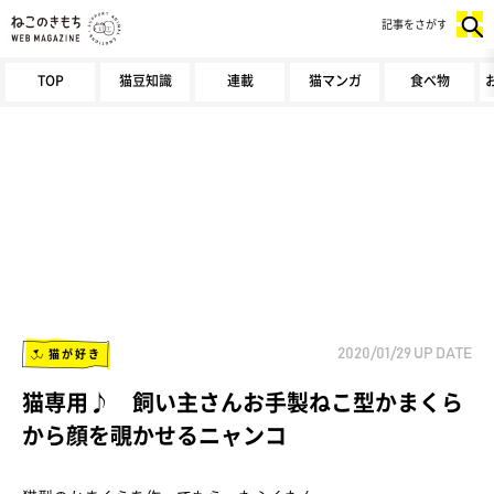
記事をさがす
TOP
猫豆知識
連載
猫マンガ
食べ物
猫が好き
2020/01/29
UP DATE
猫専用♪ 飼い主さんお手製ねこ型かまくら
から顔を覗かせるニャンコ