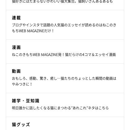
猫好きにはたまらないかわいい猫大集合。猫飼いさんあるあるも
連載
ブログやインスタで話題の人気猫のエッセイが読めるのはねこのき
もちWEB MAGAZINEだけ！
漫画
ねこのきもちWEB MAGAZINE発！猫だらけの4コマ＆エッセイ漫画
動画
おもしろ、感動、驚き、癒し…猫たちのちょっとした瞬間の動画は
やみつきに！
雑学・豆知識
明日誰かに話したくなる猫にまつわる”あれこれ”ネタはこちら
猫グッズ