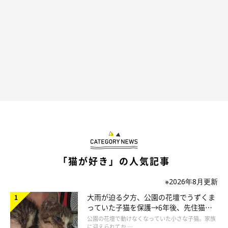
「猫が好き」の人気記事
※2026年8月更新
大雨が迫る夕方、公園の花壇でうずくま
っていた子猫を保護→6年後、先住猫
と“姉妹”のような関係に
公園の花壇で動けなくなっていた小さな子猫。家族
に迎えられてか …