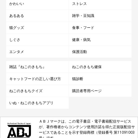
かわいい
ストレス
あるある
雑学・豆知識
猫グッズ
食事・フード
しぐさ
健康・病気
エンタメ
保護活動
雑誌『ねこのきもち』
ねこのきもち健保
キャットフードの正しい選び方
猫診断
ねこのきもちクイズ
購読者専用ページ
いぬ・ねこのきもちアプリ
ＡＢＪマークは、この電子書店・電子書籍配信サービス
が、著作権者からコンテンツ使用許諾を得た正規版配信サ
ービスであることを示す登録商標（登録番号 第11091003
号）です。