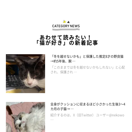
あわせて読みたい！
「猫が好き」の新着記事
「冬を越せないかも」と保護した推定8才の野良猫
→約5年後、腕 …
「このままでは冬を越せないかもしれない」と心配
され、保護され …
全身がクッションに収まるほど小さかった生後3～4
カ月の子猫→ …
紹介するのは、X（旧Twitter） ユーザー@nekowo
…