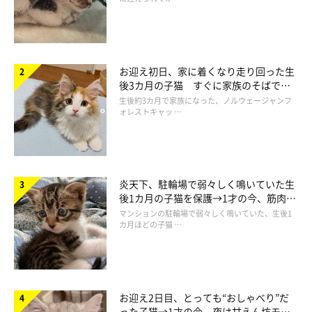
お迎え初日、家に着くなり走り回った生
後3カ月の子猫 すぐに家族のそばで落
ち着く姿に「迎えてよかった」
生後約3カ月で家族になった、ノルウェージャンフ
ォレストキャッ …
炎天下、駐輪場で弱々しく鳴いていた生
後1カ月の子猫を保護→1才の今、筋肉質
でツンデレなコに成長
マンションの駐輪場で弱々しく鳴いていた、生後1
カ月ほどの子猫 …
お迎え2日目、とっても“おしゃべり”だ
った子猫→1才の今、夜は甘えん坊モー