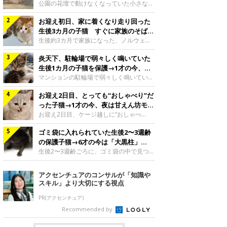
と“姉妹”のような関係に
公園の花壇で動けなくなっていた小さな子
猫。家族に迎えられてから6年、先住猫と
お迎え初日、家に着くなり走り回った
の間には深い絆が育まれていました。保護
当時のティダちゃん。
生後3カ月の子猫 すぐに家族のそばで
@muumuu62197189紹介するのは、
落ち着く姿に「迎えてよかった」
生後約3カ月で家族になった、ノルウェー
X（旧Twitter）ユーザー
ジャンフォレストキャットの子猫。お迎え
@muumuu62197189さんの愛猫・ティダ
炎天下、駐輪場で弱々しく鳴いていた
翌日には、すでに家でくつろぐ様子を見せ
ちゃん（取材時6才）の成長記録です。こ
ていました。お迎え翌日、ベッドでうとう
生後1カ月の子猫を保護→1才の今、筋
ちらは、生後3カ月ごろのティダちゃん。
とするむうちゃんお迎え翌日のむうちゃ
肉質でツンデレなコに成長
マンションの駐輪場で弱々しく鳴いてい
飼い主さんが出会ったのは、夜から大雨に
ん。@umimugi0304紹介するのは、
た、生後1カ月ほどの子猫。家族に迎えら
なると予報されていた日の夕方でした。花
Instagramユーザー@umimugi0304さんの
お迎え2日目、とっても“おしゃべり”だ
れてから1年、体も行動も大きく成長しま
壇で動けずにいた子猫保護したばかりのテ
愛猫・むうちゃん（撮影時、生後約3カ月
した。炎天下の駐輪場で鳴いていた小さな
った子猫→1才の今、夜は甘えん坊モー
ィダちゃん。@muumuu62197189飼い主
／ノルウェージャンフォレストキャッ
子猫保護当時のモモちゃん。@Kingponzu
ドになるコに成長！
お迎え2日目、ケージ越しに“おしゃべ
さんは、公園の
ト）。こちらは、お迎え翌日に撮影された
紹介するのは、X（旧Twitter）ユーザー
り”する姿を見せていた子猫。1才になった
一枚。ゴハンをお腹いっぱい食べたむうち
@Kingponzuさんの愛猫・モモちゃん（取
ゴミ袋に入れられていた生後2〜3週齢
今も見せる愛らしい姿にキュンとします。
ゃんは眠くなり、飼い主さん夫婦のベッド
材時1才）の成長記録です。こちらは、モ
お迎え2日目、ケージ越しに何かを伝える
の保護子猫→6才の今は「大黒柱」
でうとうとし始めたのだとか。飼い主さ
モちゃんが生後1カ月ごろに撮影された一
ももちゃん“おしゃべり”なももちゃん。
に！ 美しい黒猫に成長した姿にグッ
生後2〜3週齢ごろに、ゴミ袋の中で見つか
枚。飼い主さんの自宅マンションの駐輪場
@poocoonyan紹介するのは、Instagram
った小さな命。ミルクから育てられたその
とくる
で鳴いていたところを保護された当時の姿
ユーザー@poocoonyanさんの愛猫・もも
子猫は今、家族に欠かせない存在へと成長
アクセンチュアのコンサルが「知識や
です。子猫時代のモモちゃん。
ちゃん（取材時1才／マンチカン）です。
しました。ゴミ袋の中で見つかった、ミニ
スキル」より大切にする視点
@Kingponzuその日は気温が35℃を
こちらの動画は、ももちゃんが生後2カ月
モグラのような子猫よちよち歩きをしてい
を過ぎたころ、お迎え2日目に撮影された
たころの、生後2〜3週齢ごろのドンちゃ
PR(アクセンチュア)
もの。新しい環境にゆっくり慣れてもらう
ん。@doddou_1今回紹介するのは、
Recommended by
ため、当時はケージの中で過ごしていまし
X（旧Twitter）ユーザー@doddou_1さん
た。鳴いてアピールするももち
の愛猫・ドンちゃん（取材時、推定6才／