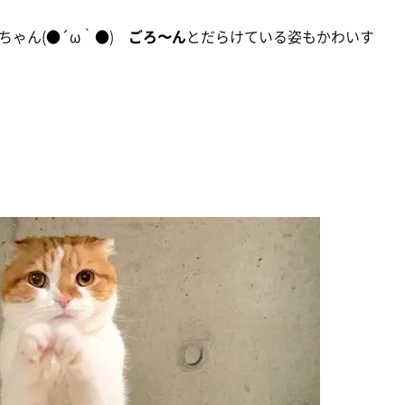
ちゃん(●´ω｀●)
ごろ〜ん
とだらけている姿もかわいす