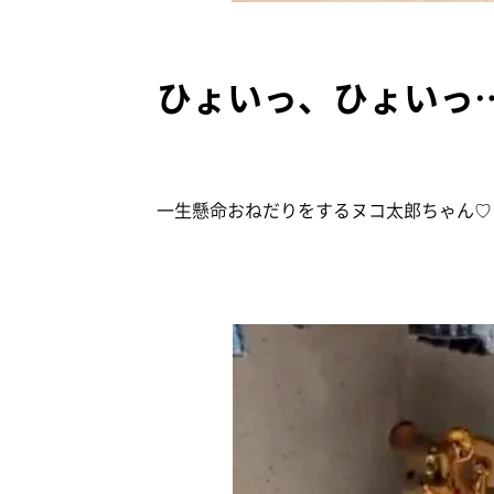
ひょいっ、ひょいっ
一生懸命おねだりをするヌコ太郎ちゃん♡