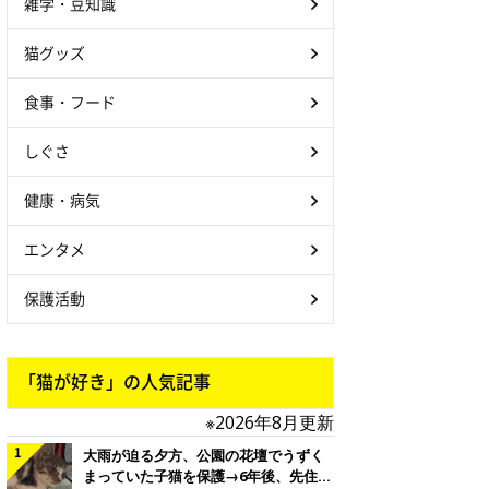
雑学・豆知識
猫グッズ
食事・フード
しぐさ
健康・病気
エンタメ
保護活動
「猫が好き」の人気記事
※2026年8月更新
大雨が迫る夕方、公園の花壇でうずく
まっていた子猫を保護→6年後、先住猫