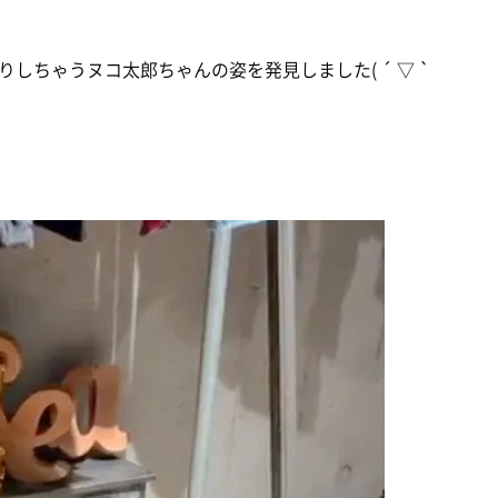
しちゃうヌコ太郎ちゃんの姿を発見しました( ´ ▽ `