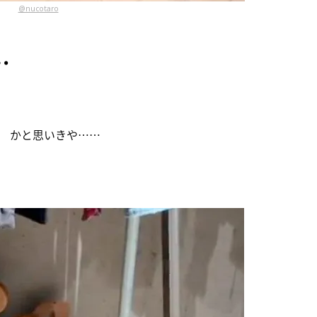
@nucotaro
…
 かと思いきや……