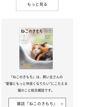
本名：ドミトリー・ドンスコイ）。ドンち
もっと見る
ゃんは、保護猫でした。ドンちゃんが見つ
かったのは、飼い主さんの姉の勤め先の敷
地内でした。ゴミ袋に入れられている
『ねこのきもち』は、飼い主さんの
“愛猫ともっと仲良くなりたい”にこたえる
猫のこと総合雑誌です。
雑誌『ねこのきもち』