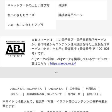
キャットフードの正しい選び方
猫診断
ねこのきもちクイズ
購読者専用ページ
いぬ・ねこのきもちアプリ
ＡＢＪマークは、この電子書店・電子書籍配信サービス
が、著作権者からコンテンツ使用許諾を得た正規版配信サ
ービスであることを示す登録商標（登録番号 第11091003
号）です。
ABJマークの詳細、ABJマークを掲示しているサービスの一
覧はこちら→
https://aebs.or.jp/
いぬのきもち・ねこのきもち
いぬのきもち
広告掲載
利用規約
ポリシー
利用者情報の取り扱いについて
専門家一覧
お問い合わせ
本サイトに掲載されている記事・写真・イラスト等のコンテンツの無断転載を
禁じます。