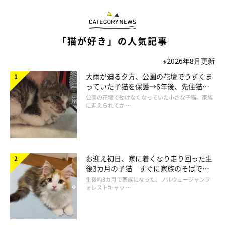
Chromaket（くろまけっと）｜イラストレーター
仁子
「猫が好き」の人気記事
※2026年8月更新
大雨が迫る夕方、公園の花壇でうずくま
っていた子猫を保護→6年後、先住猫
と“姉妹”のような関係に
公園の花壇で動けなくなっていた小さな子猫。家族
に迎えられてか …
お迎え初日、家に着くなり走り回った生
後3カ月の子猫 すぐに家族のそばで落
ち着く姿に「迎えてよかった」
生後約3カ月で家族になった、ノルウェージャンフ
ォレストキャッ …
次回のお話もお楽しみに〜♪