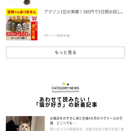
アマゾン1位の実績！380円で5日間お試し。
PR(ハーブ健康本舗)
もっと見る
あわせて読みたい！
「猫が好き」の新着記事
お風呂をのぞきに来た生後4カ月のラグドールの子
猫 どこへでも …
飼い主さんの長風呂中、浴室の前まで様子を見に来