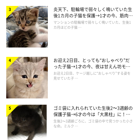
炎天下、駐輪場で弱々しく鳴いていた生
後1カ月の子猫を保護→1才の今、筋肉質
でツンデレなコに成長
マンションの駐輪場で弱々しく鳴いていた、生後1
カ月ほどの子猫 …
お迎え2日目、とっても“おしゃべり”だ
った子猫→1才の今、夜は甘えん坊モー
ドになるコに成長！
お迎え2日目、ケージ越しに“おしゃべり”する姿を
見せていた子 …
ゴミ袋に入れられていた生後2〜3週齢の
保護子猫→6才の今は「大黒柱」に！
美しい黒猫に成長した姿にグッとくる
生後2〜3週齢ごろに、ゴミ袋の中で見つかった小さ
な命。ミルク …