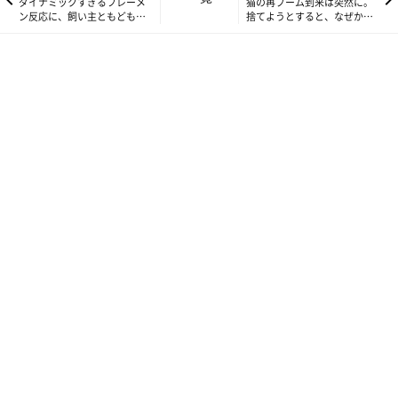
ダイナミックすぎるフレーメ
猫の再ブーム到来は突然に。
ン反応に、飼い主ともども戸
捨てようとすると、なぜかお
惑う我が家 【ねこ連れ草】
気に入りに復活！【ねこ連れ
81話め
草】83話め