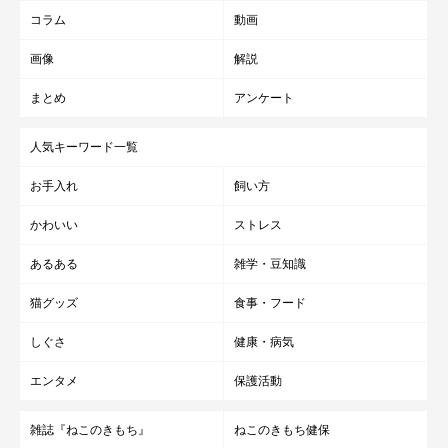
コラム
動画
画像
解説
まとめ
アンケート
人気キーワード一覧
お手入れ
飼い方
かわいい
ストレス
あるある
雑学・豆知識
猫グッズ
食事・フード
しぐさ
健康・病気
エンタメ
保護活動
雑誌『ねこのきもち』
ねこのきもち健保