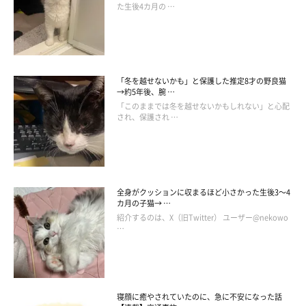
た生後4カ月の …
「冬を越せないかも」と保護した推定8才の野良猫
→約5年後、腕 …
「このままでは冬を越せないかもしれない」と心配
され、保護され …
全身がクッションに収まるほど小さかった生後3～4
カ月の子猫→ …
紹介するのは、X（旧Twitter） ユーザー@nekowo
…
寝顔に癒やされていたのに、急に不安になった話