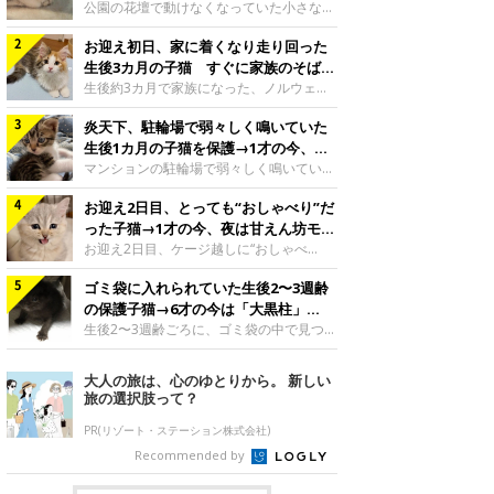
と“姉妹”のような関係に
公園の花壇で動けなくなっていた小さな子
猫。家族に迎えられてから6年、先住猫と
お迎え初日、家に着くなり走り回った
の間には深い絆が育まれていました。保護
当時のティダちゃん。
生後3カ月の子猫 すぐに家族のそばで
@muumuu62197189紹介するのは、
落ち着く姿に「迎えてよかった」
生後約3カ月で家族になった、ノルウェー
X（旧Twitter）ユーザー
ジャンフォレストキャットの子猫。お迎え
@muumuu62197189さんの愛猫・ティダ
炎天下、駐輪場で弱々しく鳴いていた
翌日には、すでに家でくつろぐ様子を見せ
ちゃん（取材時6才）の成長記録です。こ
ていました。お迎え翌日、ベッドでうとう
生後1カ月の子猫を保護→1才の今、筋
ちらは、生後3カ月ごろのティダちゃん。
とするむうちゃんお迎え翌日のむうちゃ
肉質でツンデレなコに成長
マンションの駐輪場で弱々しく鳴いてい
飼い主さんが出会ったのは、夜から大雨に
ん。@umimugi0304紹介するのは、
た、生後1カ月ほどの子猫。家族に迎えら
なると予報されていた日の夕方でした。花
Instagramユーザー@umimugi0304さんの
お迎え2日目、とっても“おしゃべり”だ
れてから1年、体も行動も大きく成長しま
壇で動けずにいた子猫保護したばかりのテ
愛猫・むうちゃん（撮影時、生後約3カ月
した。炎天下の駐輪場で鳴いていた小さな
った子猫→1才の今、夜は甘えん坊モー
ィダちゃん。@muumuu62197189飼い主
／ノルウェージャンフォレストキャッ
子猫保護当時のモモちゃん。@Kingponzu
ドになるコに成長！
お迎え2日目、ケージ越しに“おしゃべ
さんは、公園の
ト）。こちらは、お迎え翌日に撮影された
紹介するのは、X（旧Twitter）ユーザー
り”する姿を見せていた子猫。1才になった
一枚。ゴハンをお腹いっぱい食べたむうち
@Kingponzuさんの愛猫・モモちゃん（取
ゴミ袋に入れられていた生後2〜3週齢
今も見せる愛らしい姿にキュンとします。
ゃんは眠くなり、飼い主さん夫婦のベッド
材時1才）の成長記録です。こちらは、モ
お迎え2日目、ケージ越しに何かを伝える
の保護子猫→6才の今は「大黒柱」
でうとうとし始めたのだとか。飼い主さ
モちゃんが生後1カ月ごろに撮影された一
ももちゃん“おしゃべり”なももちゃん。
に！ 美しい黒猫に成長した姿にグッ
生後2〜3週齢ごろに、ゴミ袋の中で見つか
枚。飼い主さんの自宅マンションの駐輪場
@poocoonyan紹介するのは、Instagram
った小さな命。ミルクから育てられたその
とくる
で鳴いていたところを保護された当時の姿
ユーザー@poocoonyanさんの愛猫・もも
子猫は今、家族に欠かせない存在へと成長
大人の旅は、心のゆとりから。 新しい
です。子猫時代のモモちゃん。
ちゃん（取材時1才／マンチカン）です。
しました。ゴミ袋の中で見つかった、ミニ
旅の選択肢って？
@Kingponzuその日は気温が35℃を
こちらの動画は、ももちゃんが生後2カ月
モグラのような子猫よちよち歩きをしてい
を過ぎたころ、お迎え2日目に撮影された
たころの、生後2〜3週齢ごろのドンちゃ
PR(リゾート・ステーション株式会社)
もの。新しい環境にゆっくり慣れてもらう
ん。@doddou_1今回紹介するのは、
Recommended by
ため、当時はケージの中で過ごしていまし
X（旧Twitter）ユーザー@doddou_1さん
た。鳴いてアピールするももち
の愛猫・ドンちゃん（取材時、推定6才／