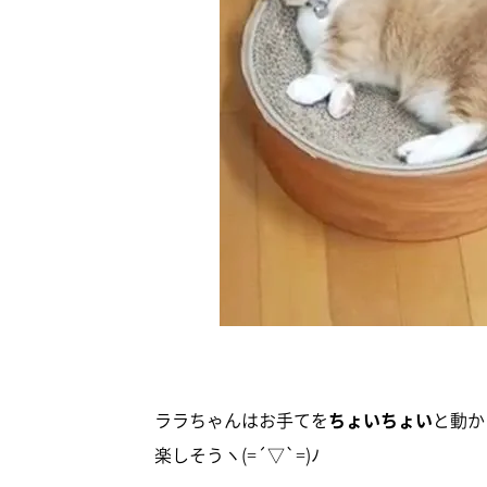
ララちゃんはお手てを
ちょいちょい
と動か
楽しそうヽ(=´▽`=)ﾉ