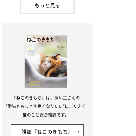
本名：ドミトリー・ドンスコイ）。ドンち
もっと見る
ゃんは、保護猫でした。ドンちゃんが見つ
かったのは、飼い主さんの姉の勤め先の敷
地内でした。ゴミ袋に入れられている
『ねこのきもち』は、飼い主さんの
“愛猫ともっと仲良くなりたい”にこたえる
猫のこと総合雑誌です。
雑誌『ねこのきもち』