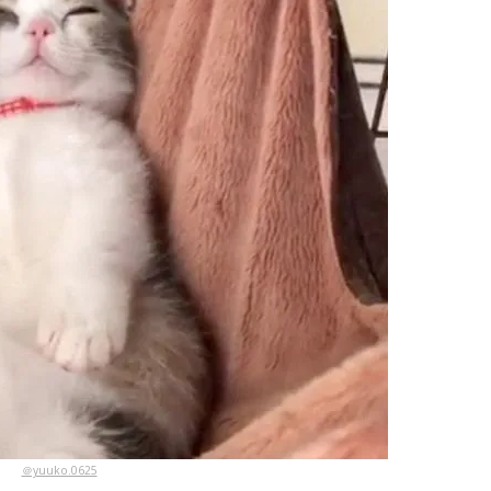
＠yuuko.0625