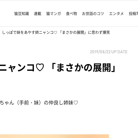
猫豆知識
連載
猫マンガ
食べ物
お世話のコツ
エンタメ
投稿
しっぽで妹をあやす姉ニャンコ♡ 「まさかの展開」に思わず爆笑
2019/08/22
UP DATE
ニャンコ♡ 「まさかの展開」
ちゃん（手前・妹）の仲良し姉妹♡