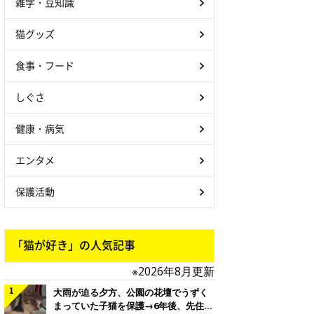
雑学・豆知識
猫グッズ
食事・フード
しぐさ
健康・病気
エンタメ
保護活動
「猫が好き」の人気記事
※2026年8月更新
大雨が迫る夕方、公園の花壇でうずく
まっていた子猫を保護→6年後、先住猫