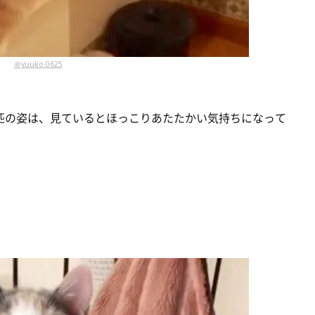
＠yuuko.0625
匹の姿は、見ているとほっこりあたたかい気持ちになって