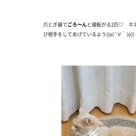
爪とぎ器で
ごろ〜ん
と寝転がる2匹♡ ネ
び相手をしてあげているよう((o(´∀｀)o))