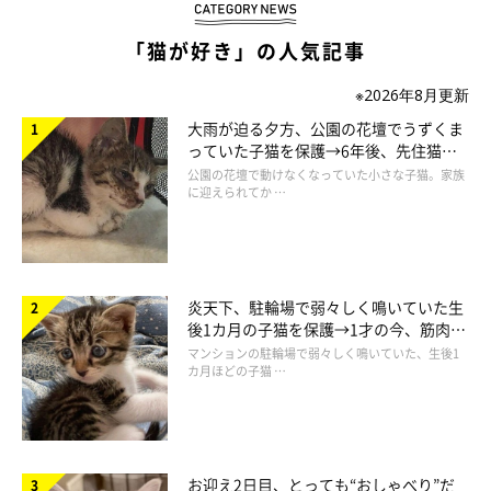
「猫が好き」の人気記事
↑まぼろしのバッグ型をお試しになるCCO。これはこれでかわいいのです
※2026年8月更新
が、かばん持たせてるみたいでちょっと負担があるように見えるかもね、と
大雨が迫る夕方、公園の花壇でうずくま
っていた子猫を保護→6年後、先住猫
ボツ。
と“姉妹”のような関係に
公園の花壇で動けなくなっていた小さな子猫。家族
に迎えられてか …
Catlogのペンダント部分は耳の良い猫様のために音の鳴らない部
品を使用していますが、これもどんなに小さな鈴であっても首輪
についていると、ブリ丸は相当嫌がっていたため、現在の商品化
炎天下、駐輪場で弱々しく鳴いていた生
の参考にしました。
後1カ月の子猫を保護→1才の今、筋肉質
でツンデレなコに成長
マンションの駐輪場で弱々しく鳴いていた、生後1
カ月ほどの子猫 …
お迎え2日目、とっても“おしゃべり”だ