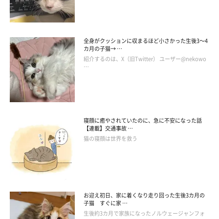
全身がクッションに収まるほど小さかった生後3～4
カ月の子猫→ …
紹介するのは、X（旧Twitter） ユーザー@nekowo
…
↑Catlog Pendantは鈴をモチーフにしていますが、音は鳴りません
寝顔に癒やされていたのに、急に不安になった話
【連載】交通事故 …
猫の寝顔は世界を救う
お迎え初日、家に着くなり走り回った生後3カ月の
子猫 すぐに家 …
生後約3カ月で家族になったノルウェージャンフォ