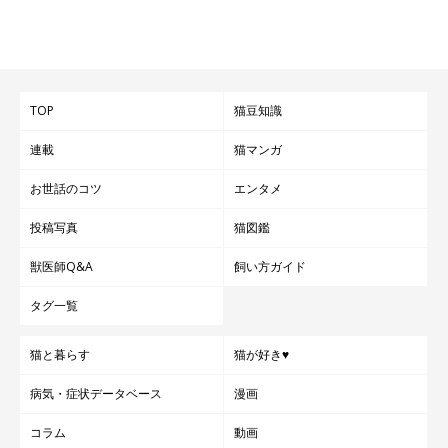
撮影モデルもお手のもの？！
TOP
猫豆知識
連載
猫マンガ
その他、CCOのおシゴトとしては、
撮影モデルも大事な役割。
ただ、ブリ丸は自宅とオフィス以外の見知らぬ場所はちょっと苦
お世話のコツ
エンタメ
手。普段は自宅かオフィスのどちらかで撮影することが多いの
投稿写真
猫図鑑
で、落ち着いた表情を見せてくれるのですが、先日オフィス近く
獣医師Q&A
飼い方ガイド
のスタジオで撮影してもらった際には、終始ご機嫌ナナメで、ス
タジオにあったカゴにひきこもっていました。
タグ一覧
猫と暮らす
猫が好き♥
病気・症状データベース
漫画
コラム
動画