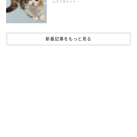
レストキャット …
猫様チームを率いるCCO
新着記事をもっと見る
Catlogでは取得した猫様の行動データをもとに、
「ごはんを食べ
ている」「走っている」「寝ている」
などの行動分類をおこなっ
ているため、
猫様の実際のデータが大変重要
です。
弊社には
15匹くらいの猫様が所属
しているのですが、現在Catlog
を12匹の社内猫様チームが装着しサンプルデータを提供してくれ
ています。