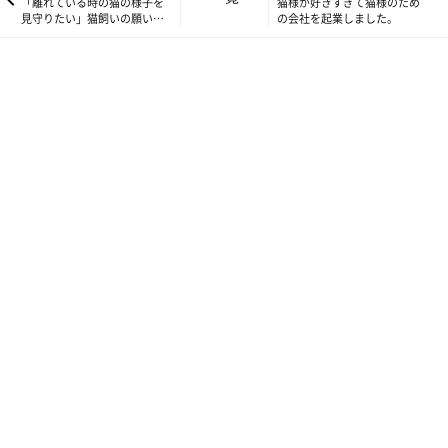
「離れている時の猫の様子を
猫様が好きすぎて猫様のため
見守りたい」猫飼いの願いを
の会社を起業しました。
カタチに！
↑CCOブリ丸のご協力の結果、とことん猫様仕様になったCatlog
他社のペット向けウェアラブルもブリ丸にいくつか装着してもら
っては、大きくて重たい場合には首輪を掻いたり、分厚くてヒゲ
があたって気になる時にはデバイスをなめてイヤイヤ感を教えて
くれたり。クリップ型のデバイスは、あまり優しくない設計だっ
たため、脱着の際にブリ丸の首の毛が抜けてしまったり。。。