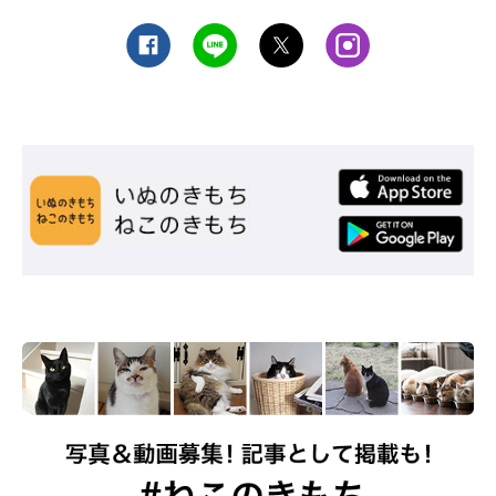
↑いつもごはんを奪われかける腹いせに、おでんちゃんのカリカリを盗むブ