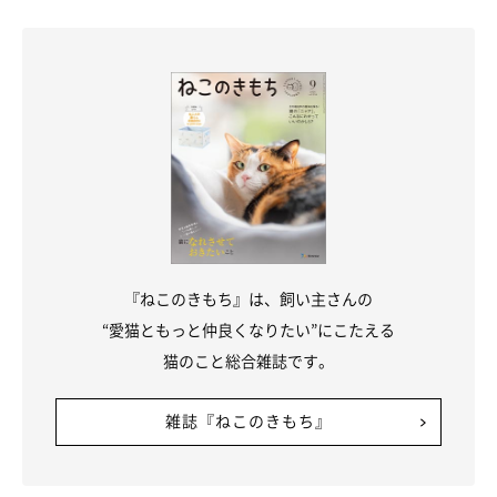
逆に「ごはん」の行動データ取得はとてもカンタン。
ブリ丸も、ごはんはあげれば確実に食べるのでごはんデータはど
んどん提供してくれています。
上の猫様チームにも入っているのですが、実は、ブリ丸には血の
つながらない弟、
「おでん」（ベンガル♂０才）
がいます。今年
の５月に我が家にやってきた、
ごはん大好きやんちゃボーイ
で
す。
『ねこのきもち』は、飼い主さんの
“愛猫ともっと仲良くなりたい”にこたえる
猫のこと総合雑誌です。
雑誌『ねこのきもち』