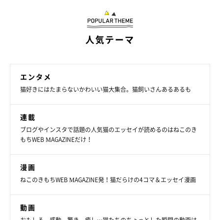
人気テーマ
エンタメ
猫好きにはたまらないかわいい猫大集合。猫飼いさんあるあるも
↑チーム猫様を率いるCCOブリ丸
連載
ブログやインスタで話題の人気猫のエッセイが読めるのはねこのき
もちWEB MAGAZINEだけ！
猫は、そこがいいところですが、大変気ままな生き物です。
ブリ
丸もご多分に漏れず、当たり前ですが「走る」というデータを取
漫画
りたい時に「ブリちゃん走ってー！」と言っても走ってはくれま
ねこのきもちWEB MAGAZINE発！猫だらけの4コマ＆エッセイ漫画
せん。
動画
第二回にも書いた好物のトリムネのフリーズドライを私が持って