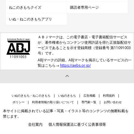
かの国でもブリ丸の写真が展開されているかもしれません。
ねこのきもちクイズ
購読者専用ページ
いぬ・ねこのきもちアプリ
ＡＢＪマークは、この電子書店・電子書籍配信サービス
が、著作権者からコンテンツ使用許諾を得た正規版配信サ
ービスであることを示す登録商標（登録番号 第11091003
号）です。
ABJマークの詳細、ABJマークを掲示しているサービスの一
覧はこちら→
https://aebs.or.jp/
いぬのきもち・ねこのきもち
いぬのきもち
広告掲載
利用規約
ポリシー
利用者情報の取り扱いについて
専門家一覧
お問い合わせ
本サイトに掲載されている記事・写真・イラスト等のコンテンツの無断転載を
禁じます。
会社案内
個人情報保護法に基づく公表事項等