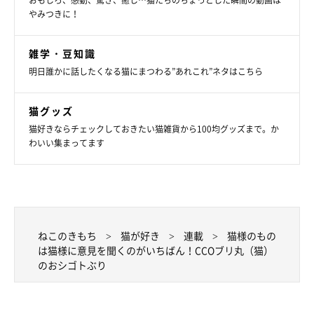
おもしろ、感動、驚き、癒し…猫たちのちょっとした瞬間の動画は
走ったり、ブリ丸が大好きなアルミホイルボールを投げたり。あ
やみつきに！
まり気分が乗らないときには何をやっても走ってくれず、しまい
にトリムネを投げてみたのですが、床にトリムネが散らばっただ
雑学・豆知識
けでした。。。
明日誰かに話したくなる猫にまつわる”あれこれ”ネタはこちら
猫グッズ
猫好きならチェックしておきたい猫雑貨から100均グッズまで。か
わいい集まってます
ねこのきもち
猫が好き
連載
猫様のもの
は猫様に意見を聞くのがいちばん！CCOブリ丸（猫）
のおシゴトぶり
↑走ってくれずしびれを切らした私にお尻を押されるブリ丸