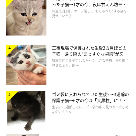
った子猫→1才の今、夜は甘えん坊モー
ドになるコに成長！
お迎え2日目、ケージ越しに“おしゃべり”する姿を
見せていた子 …
工事現場で保護された生後2カ月ほどの
子猫 帰り際の“まっすぐな視線”が忘れ
られず、家族の一員に
家族に迎える予定はなかった小さな子猫。帰り際に
↑柔らかいヘアゴムで首輪を練習していた子猫ブリ丸
見せた姿が、飼 …
また、ベルト部分も猫様の首に優しくかつ軽くて高級感のあるベ
ロア素材を選択したのですが、これも布屋さんで何種類も買って
ゴミ袋に入れられていた生後2〜3週齢の
きて試したり、装着感をブリ丸と検証しました。
保護子猫→6才の今は「大黒柱」に！
美しい黒猫に成長した姿にグッとくる
おかげさまで、リリース後、お客様から「いつもは首輪を嫌がる
生後2〜3週齢ごろに、ゴミ袋の中で見つかった小さ
な命。ミルク …
のにCatlogは嫌がらない！」といった嬉しいお声をいただいてお
り、CCOブリ丸も大変喜んでいます。