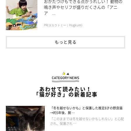
おかたづけもできる点がうれしい！ 動物の
鳴き声やセリフが盛りだくさんの「アニ
ア ...
PR(タカラトミー｜Hugkum)
もっと見る
↑何度もベルトの試着をして着け心地を検証するCCO
あわせて読みたい！
「猫が好き」の新着記事
「冬を越せないかも」と保護した推定8才の野良猫
→約5年後、腕 …
「このままでは冬を越せないかもしれない」と心配
され、保護され …