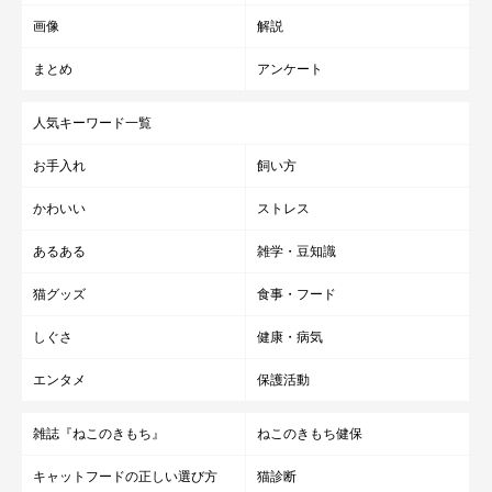
画像
解説
まとめ
アンケート
人気キーワード一覧
お手入れ
飼い方
かわいい
ストレス
↑箱ならぬカゴ入りブリ丸
あるある
雑学・豆知識
猫グッズ
食事・フード
自宅やオフィスだと決め顔も得意なブリ丸。
しぐさ
健康・病気
WEBサイトやパンフレット、展示会用のパネルなど、至るところ
にCCOのご尊顔が。
エンタメ
保護活動
先日とある国際学会の展示ブースに出展していたのですが、ブリ
雑誌『ねこのきもち』
ねこのきもち健保
丸の写真と一緒に写真を撮っていく方もいたりで、いまごろどこ
キャットフードの正しい選び方
猫診断