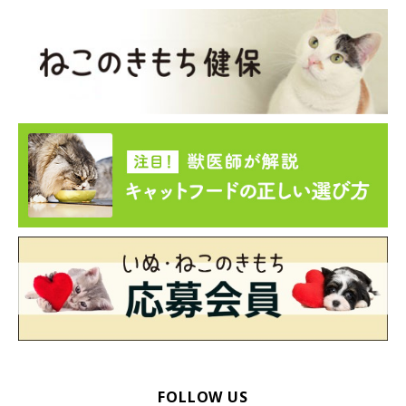
↑CCOブリ丸（左）と、見習いのおでんちゃん（右）
おでんちゃんは、名前が食べ物だからか、本当にごはんが大好き
で小さいからだにも関わらず、まるで大型犬のような食べ方をし
ます。
勢いがすごすぎて、あっという間に自分のごはんをたいらげ、ブ
リ丸のごはんにダッシュしては奪ってしまうので、ブリ丸はごは
んを食べるときに何度も後ろを振り返り、おでんちゃんが来てい
ないか確認するクセがついてしまいました。。
FOLLOW US