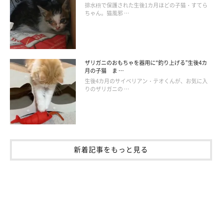
排水枡で保護された生後1カ月ほどの子猫・すてら
ちゃん。猫風邪 …
ザリガニのおもちゃを器用に“釣り上げる”生後4カ
月の子猫 ま …
生後4カ月のサイベリアン・テオくんが、お気に入
りのザリガニの …
新着記事をもっと見る