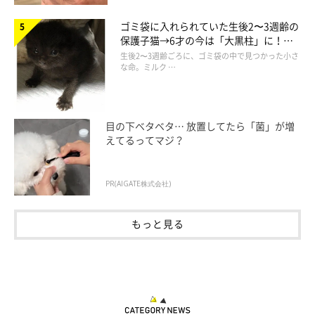
ゴミ袋に入れられていた生後2〜3週齢の
保護子猫→6才の今は「大黒柱」に！
美しい黒猫に成長した姿にグッとくる
生後2〜3週齢ごろに、ゴミ袋の中で見つかった小さ
な命。ミルク …
目の下ベタベタ… 放置してたら「菌」が増
えてるってマジ？
PR(AIGATE株式会社)
もっと見る