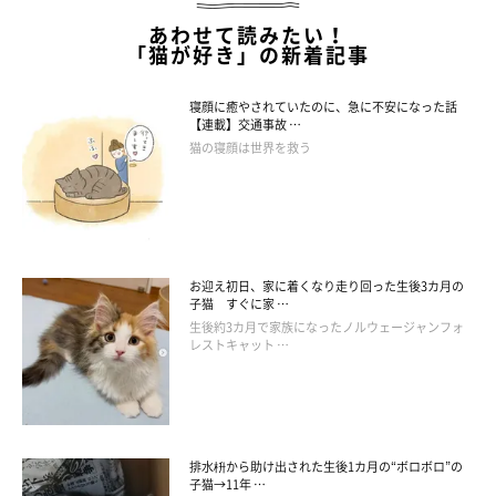
あわせて読みたい！
「猫が好き」の新着記事
寝顔に癒やされていたのに、急に不安になった話
【連載】交通事故 …
猫の寝顔は世界を救う
お迎え初日、家に着くなり走り回った生後3カ月の
子猫 すぐに家 …
生後約3カ月で家族になったノルウェージャンフォ
レストキャット …
排水枡から助け出された生後1カ月の“ボロボロ”の
子猫→11年 …