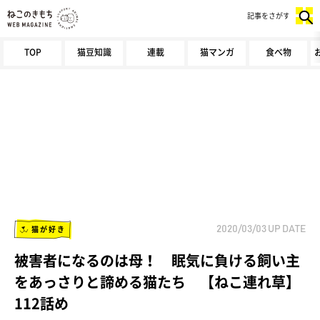
記事をさがす
TOP
猫豆知識
連載
猫マンガ
食べ物
猫が好き
2020/03/03
UP DATE
被害者になるのは母！ 眠気に負ける飼い主
をあっさりと諦める猫たち 【ねこ連れ草】
112話め