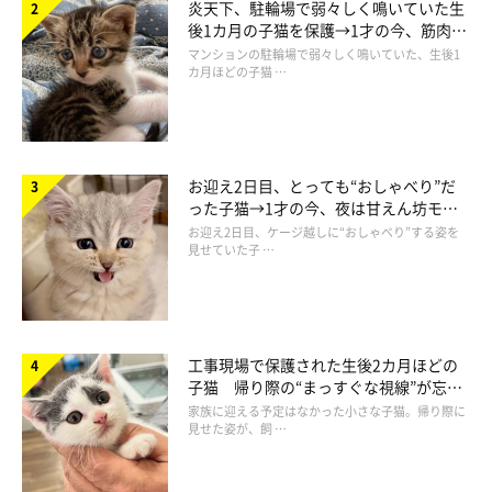
炎天下、駐輪場で弱々しく鳴いていた生
後1カ月の子猫を保護→1才の今、筋肉質
でツンデレなコに成長
マンションの駐輪場で弱々しく鳴いていた、生後1
カ月ほどの子猫 …
お迎え2日目、とっても“おしゃべり”だ
った子猫→1才の今、夜は甘えん坊モー
ドになるコに成長！
お迎え2日目、ケージ越しに“おしゃべり”する姿を
見せていた子 …
工事現場で保護された生後2カ月ほどの
子猫 帰り際の“まっすぐな視線”が忘れ
られず、家族の一員に
家族に迎える予定はなかった小さな子猫。帰り際に
見せた姿が、飼 …