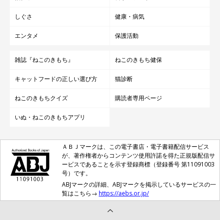
しぐさ
健康・病気
エンタメ
保護活動
雑誌『ねこのきもち』
ねこのきもち健保
キャットフードの正しい選び方
猫診断
ねこのきもちクイズ
購読者専用ページ
いぬ・ねこのきもちアプリ
ＡＢＪマークは、この電子書店・電子書籍配信サービス
が、著作権者からコンテンツ使用許諾を得た正規版配信サ
ービスであることを示す登録商標（登録番号 第11091003
号）です。
ABJマークの詳細、ABJマークを掲示しているサービスの一
覧はこちら→
https://aebs.or.jp/