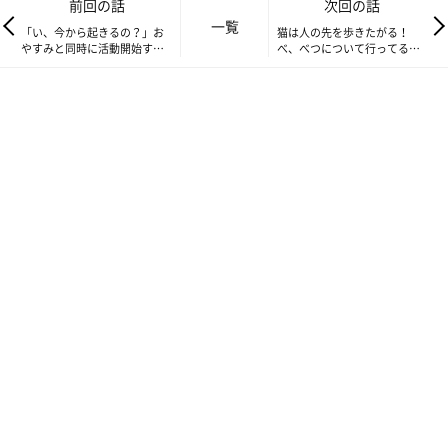
前回の話
次回の話
一覧
「い、今から起きるの？」お
猫は人の先を歩きたがる！
やすみと同時に活動開始する
べ、べつについて行ってるわ
夜更かし猫たち【ねこ連れ
けじゃないのに～(笑)【ねこ
草】111話め
連れ草】113話め