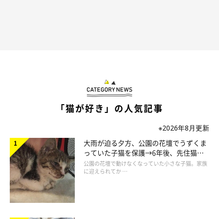
福井県出身のイラストレーター。
色彩、表情にこだわった物語性のあるイラストを得意とし
雑誌、書籍、雑貨等幅広いジャンルで活動中。
Chromaket（くろまけっと）｜イラストレーター
仁子
「猫が好き」の人気記事
※2026年8月更新
大雨が迫る夕方、公園の花壇でうずくま
っていた子猫を保護→6年後、先住猫
と“姉妹”のような関係に
公園の花壇で動けなくなっていた小さな子猫。家族
に迎えられてか …