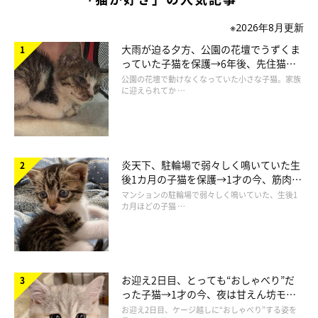
※2026年8月更新
大雨が迫る夕方、公園の花壇でうずくま
っていた子猫を保護→6年後、先住猫
と“姉妹”のような関係に
公園の花壇で動けなくなっていた小さな子猫。家族
に迎えられてか …
炎天下、駐輪場で弱々しく鳴いていた生
後1カ月の子猫を保護→1才の今、筋肉質
でツンデレなコに成長
マンションの駐輪場で弱々しく鳴いていた、生後1
カ月ほどの子猫 …
お迎え2日目、とっても“おしゃべり”だ
った子猫→1才の今、夜は甘えん坊モー
ドになるコに成長！
お迎え2日目、ケージ越しに“おしゃべり”する姿を