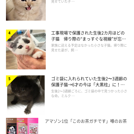
見せていた子 …
工事現場で保護された生後2カ月ほどの
子猫 帰り際の“まっすぐな視線”が忘れ
られず、家族の一員に
家族に迎える予定はなかった小さな子猫。帰り際に
見せた姿が、飼 …
ゴミ袋に入れられていた生後2〜3週齢の
保護子猫→6才の今は「大黒柱」に！
美しい黒猫に成長した姿にグッとくる
生後2〜3週齢ごろに、ゴミ袋の中で見つかった小さ
な命。ミルク …
アマゾン1位「このお茶ガチです」噂のお茶