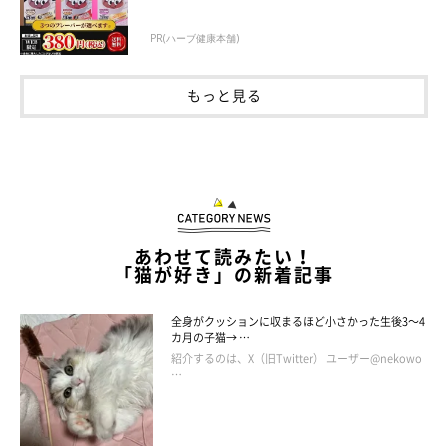
PR(ハーブ健康本舗)
もっと見る
あわせて読みたい！
「猫が好き」の新着記事
全身がクッションに収まるほど小さかった生後3～4
カ月の子猫→ …
紹介するのは、X（旧Twitter） ユーザー@nekowo
…