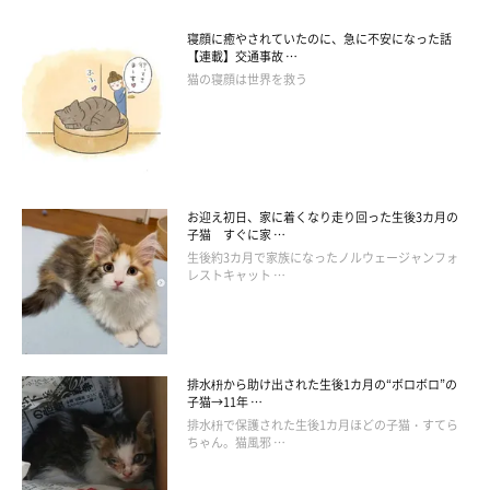
寝顔に癒やされていたのに、急に不安になった話
【連載】交通事故 …
猫の寝顔は世界を救う
お迎え初日、家に着くなり走り回った生後3カ月の
子猫 すぐに家 …
生後約3カ月で家族になったノルウェージャンフォ
レストキャット …
排水枡から助け出された生後1カ月の“ボロボロ”の
子猫→11年 …
排水枡で保護された生後1カ月ほどの子猫・すてら
ちゃん。猫風邪 …