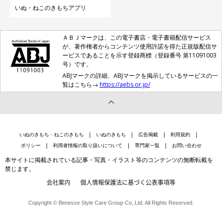
いぬ・ねこのきもちアプリ
ＡＢＪマークは、この電子書店・電子書籍配信サービス
が、著作権者からコンテンツ使用許諾を得た正規版配信サ
ービスであることを示す登録商標（登録番号 第11091003
号）です。
ABJマークの詳細、ABJマークを掲示しているサービスの一
覧はこちら→
https://aebs.or.jp/
いぬのきもち・ねこのきもち
いぬのきもち
広告掲載
利用規約
ポリシー
利用者情報の取り扱いについて
専門家一覧
お問い合わせ
本サイトに掲載されている記事・写真・イラスト等のコンテンツの無断転載を
禁じます。
会社案内
個人情報保護法に基づく公表事項等
Copyright © Benesse Style Care Group Co.,Ltd. All Rights Reserved.