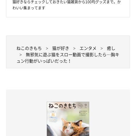
猫好きならチェックしておきたい猫雑貨から100均グッズまで。か
わいい集まってます
この投稿をInstagramで見る
ねこのきもち
猫が好き
エンタメ
癒し
無邪気に遊ぶ猫をスロー動画で撮影したら…胸キ
ュン行動がいっぱいだった！
ここちゃん🐈♡ . . . スロー動画で撮ってみた😻😻 体全部使
って遊んでる⸝⸝⸝⸝♡ ここちゃん、ぐうかわฅ^•ﻌ•^ฅ♡
むー君 ここちゃん🐈
(@muuukun1216)がシェアした投稿 -
20
★Instagram、Twitterで「#ねこのきもち」「#ねこのきもち部」
でご投稿いただいた素敵な写真・動画を紹介しています。