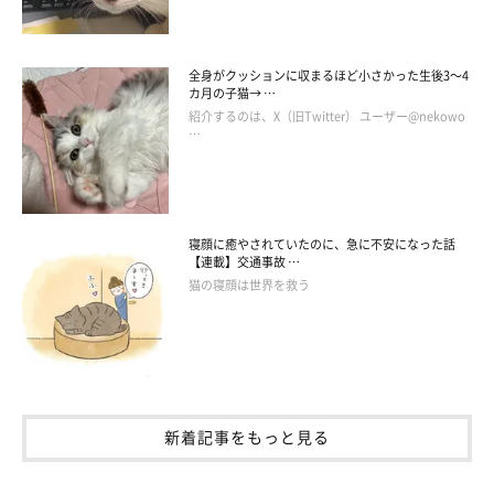
全身がクッションに収まるほど小さかった生後3～4
カ月の子猫→ …
紹介するのは、X（旧Twitter） ユーザー@nekowo
…
寝顔に癒やされていたのに、急に不安になった話
夢中になって遊ぶ姿にキュン♡
【連載】交通事故 …
猫の寝顔は世界を救う
新着記事をもっと見る