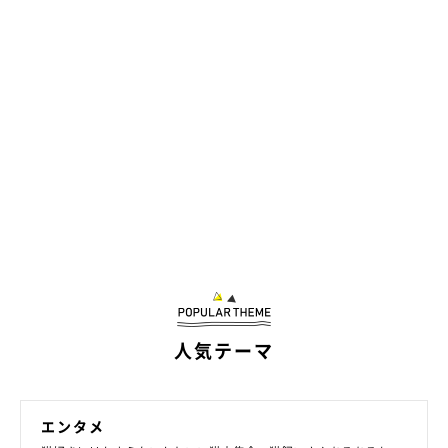
@muuukun1216
立ち姿も真剣な表情も可愛すぎるここちゃん。夢中になって遊ん
でいるここちゃんをスロー動画で見てみると、一生懸命なのがよ
人気テーマ
くわかってなんだかキュンとしてしまいました♡
そんなここちゃんの姿を見たインスタユーザーさんからは、
「ス
エンタメ
ローで見るのも楽しいですね。ここちゃんの手をパーにしてつか