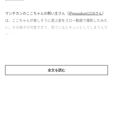
マンチカンのここちゃんの飼い主さん（
＠muuukun1216さん
）
は、ここちゃんが楽しそうに遊ぶ姿をスロー動画で撮影したみた
い。その様子が可愛すぎて、見ているとキュンとしてしまうんで
す！
全文を読む
台の上に飛び乗るここちゃん