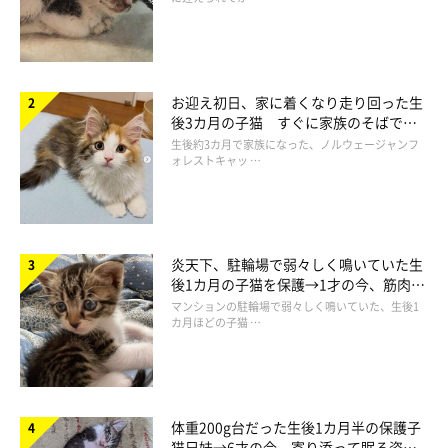
た！
このお手て、なんて可愛すぎるんだ…♡ どこを見ている
のかわからない視線にも、じわじわきちゃう！
頑張るここちゃんでしたが、残念ながらヒモをかすっただけでキ
お迎え初日、家に着くなり走り回った生
ャッチできず。そして今度は……
後3カ月の子猫 すぐに家族のそばで落
ち着く姿に「迎えてよかった」
生後約3カ月で家族になった、ノルウェージャンフ
ォレストキャッ …
炎天下、駐輪場で弱々しく鳴いていた生
後1カ月の子猫を保護→1才の今、筋肉質
でツンデレなコに成長
マンションの駐輪場で弱々しく鳴いていた、生後1
カ月ほどの子猫 …
体重200g台だった生後1カ月半の保護子
猫兄妹→6才の今、寄り添って眠る姿に