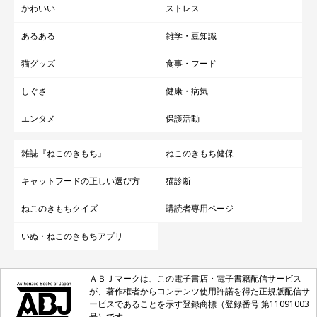
かわいい
ストレス
あるある
雑学・豆知識
猫グッズ
食事・フード
しぐさ
健康・病気
エンタメ
保護活動
雑誌『ねこのきもち』
ねこのきもち健保
キャットフードの正しい選び方
猫診断
ねこのきもちクイズ
購読者専用ページ
いぬ・ねこのきもちアプリ
ＡＢＪマークは、この電子書店・電子書籍配信サービス
が、著作権者からコンテンツ使用許諾を得た正規版配信サ
ービスであることを示す登録商標（登録番号 第11091003
号）です。