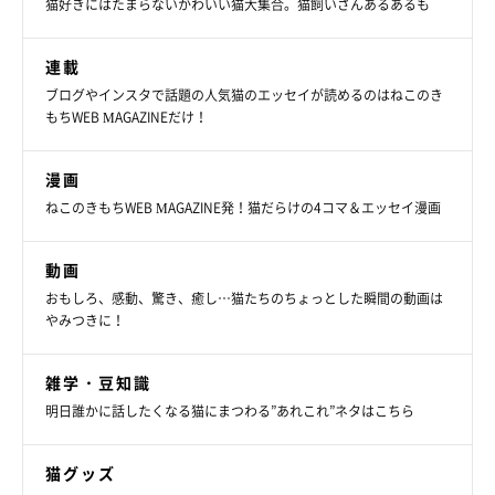
猫好きにはたまらないかわいい猫大集合。猫飼いさんあるあるも
もうとする所、可愛い～」「スロー動画。すごーい♡ここちゃん
♡かわよすぎですわぁ♡」
とコメントが寄せられています。
連載
ブログやインスタで話題の人気猫のエッセイが読めるのはねこのき
もちWEB MAGAZINEだけ！
無邪気に遊ぶここちゃんの姿は、下記のスロー動画でぜひご覧く
漫画
ださい♡↓↓
ねこのきもちWEB MAGAZINE発！猫だらけの4コマ＆エッセイ漫画
動画
おもしろ、感動、驚き、癒し…猫たちのちょっとした瞬間の動画は
やみつきに！
雑学・豆知識
明日誰かに話したくなる猫にまつわる”あれこれ”ネタはこちら
猫グッズ