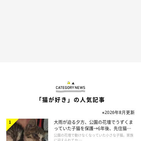
「猫が好き」の人気記事
@muuukun1216
※2026年8月更新
大雨が迫る夕方、公園の花壇でうずくま
するとここちゃんは、飼い主さんが揺らしているヒモをキャッチ
っていた子猫を保護→6年後、先住猫
しようと、
「パー」に広げたお手てをぐい〜っと伸ばし始めまし
と“姉妹”のような関係に
公園の花壇で動けなくなっていた小さな子猫。家族
に迎えられてか …