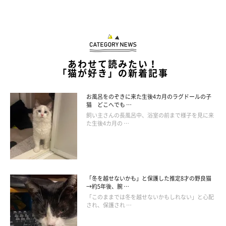
あわせて読みたい！
@muuukun1216
「猫が好き」の新着記事
体を
のび〜〜〜っ
とさせて、
「つかまえてやるにゃ♡」
とマンチ
お風呂をのぞきに来た生後4カ月のラグドールの子
猫 どこへでも …
カン立ち！ ここちゃんは体全部を使って、ヒモをキャッチする
飼い主さんの長風呂中、浴室の前まで様子を見に来
ために全力です♪
た生後4カ月の …
「冬を越せないかも」と保護した推定8才の野良猫
→約5年後、腕 …
「このままでは冬を越せないかもしれない」と心配
され、保護され …