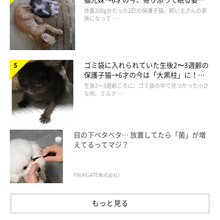
ほっこり！
体重200g台だった2匹の保護子猫。飼い主さんの家
族になって …
「つかまえてやるニャ♡」
ゴミ袋に入れられていた生後2〜3週齢の
保護子猫→6才の今は「大黒柱」に！
美しい黒猫に成長した姿にグッとくる
生後2〜3週齢ごろに、ゴミ袋の中で見つかった小さ
な命。ミルク …
目の下ベタベタ… 放置してたら「菌」が増
えてるってマジ？
PR(AIGATE株式会社)
もっと見る