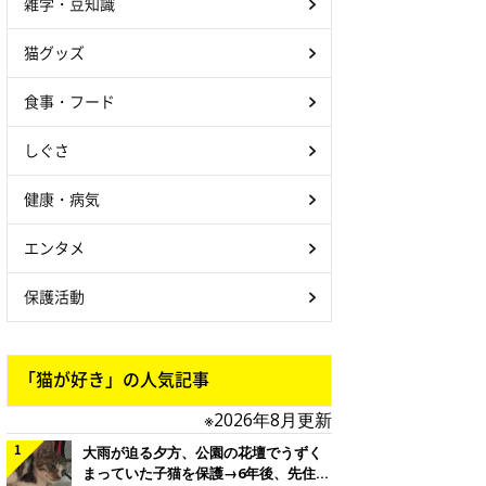
雑学・豆知識
猫グッズ
食事・フード
しぐさ
健康・病気
エンタメ
保護活動
「猫が好き」の人気記事
※2026年8月更新
大雨が迫る夕方、公園の花壇でうずく
まっていた子猫を保護→6年後、先住猫