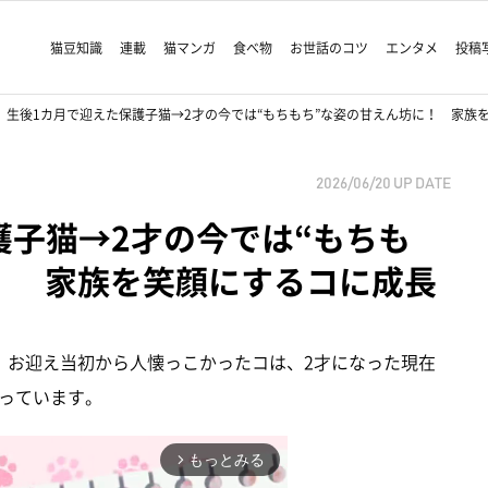
猫豆知識
連載
猫マンガ
食べ物
お世話のコツ
エンタメ
投稿
生後1カ月で迎えた保護子猫→2才の今では“もちもち”な姿の甘えん坊に！ 家族
2026/06/20
UP DATE
護子猫→2才の今では“もちも
！ 家族を笑顔にするコに成長
。お迎え当初から人懐っこかったコは、2才になった現在
っています。
もっとみる
arrow_forward_ios