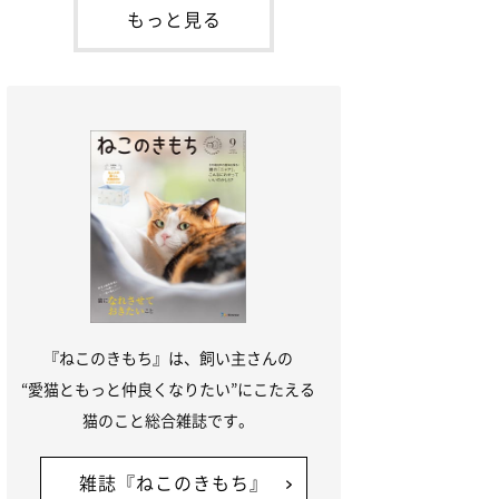
本名：ドミトリー・ドンスコイ）。ドンち
もっと見る
ゃんは、保護猫でした。ドンちゃんが見つ
かったのは、飼い主さんの姉の勤め先の敷
地内でした。ゴミ袋に入れられている
『ねこのきもち』は、飼い主さんの
“愛猫ともっと仲良くなりたい”にこたえる
猫のこと総合雑誌です。
雑誌『ねこのきもち』