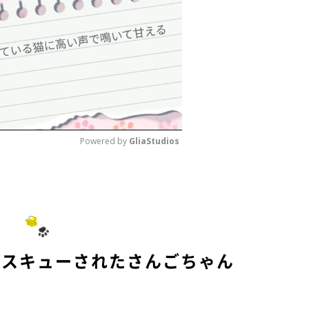
Powered by 
GliaStudios
M
u
t
e
レスキューされたさんごちゃん