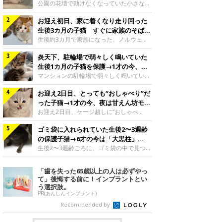
と“姉妹”のような関係に
公園の花壇で動けなくなっていた小さな子
猫。家族に迎えられてから6年、先住猫と
お迎え初日、家に着くなり走り回った
の間には深い絆が育まれていました。保護
当時のティダちゃん。
生後3カ月の子猫 すぐに家族のそばで
@muumuu62197189紹介するのは、
落ち着く姿に「迎えてよかった」
生後約3カ月で家族になった、ノルウェー
X（旧Twitter）ユーザー
ジャンフォレストキャットの子猫。お迎え
@muumuu62197189さんの愛猫・ティダ
炎天下、駐輪場で弱々しく鳴いていた
翌日には、すでに家でくつろぐ様子を見せ
ちゃん（取材時6才）の成長記録です。こ
ていました。お迎え翌日、ベッドでうとう
生後1カ月の子猫を保護→1才の今、筋
ちらは、生後3カ月ごろのティダちゃん。
とするむうちゃんお迎え翌日のむうちゃ
肉質でツンデレなコに成長
マンションの駐輪場で弱々しく鳴いてい
飼い主さんが出会ったのは、夜から大雨に
ん。@umimugi0304紹介するのは、
た、生後1カ月ほどの子猫。家族に迎えら
なると予報されていた日の夕方でした。花
Instagramユーザー@umimugi0304さんの
お迎え2日目、とっても“おしゃべり”だ
れてから1年、体も行動も大きく成長しま
壇で動けずにいた子猫保護したばかりのテ
愛猫・むうちゃん（撮影時、生後約3カ月
した。炎天下の駐輪場で鳴いていた小さな
った子猫→1才の今、夜は甘えん坊モー
ィダちゃん。@muumuu62197189飼い主
／ノルウェージャンフォレストキャッ
子猫保護当時のモモちゃん。@Kingponzu
ドになるコに成長！
お迎え2日目、ケージ越しに“おしゃべ
さんは、公園の
ト）。こちらは、お迎え翌日に撮影された
紹介するのは、X（旧Twitter）ユーザー
り”する姿を見せていた子猫。1才になった
一枚。ゴハンをお腹いっぱい食べたむうち
@Kingponzuさんの愛猫・モモちゃん（取
ゴミ袋に入れられていた生後2〜3週齢
今も見せる愛らしい姿にキュンとします。
ゃんは眠くなり、飼い主さん夫婦のベッド
材時1才）の成長記録です。こちらは、モ
お迎え2日目、ケージ越しに何かを伝える
の保護子猫→6才の今は「大黒柱」
でうとうとし始めたのだとか。飼い主さ
モちゃんが生後1カ月ごろに撮影された一
ももちゃん“おしゃべり”なももちゃん。
に！ 美しい黒猫に成長した姿にグッ
生後2〜3週齢ごろに、ゴミ袋の中で見つか
枚。飼い主さんの自宅マンションの駐輪場
@poocoonyan紹介するのは、Instagram
った小さな命。ミルクから育てられたその
とくる
で鳴いていたところを保護された当時の姿
ユーザー@poocoonyanさんの愛猫・もも
子猫は今、家族に欠かせない存在へと成長
「歯を失った65歳以上の人は必ずやっ
です。子猫時代のモモちゃん。
ちゃん（取材時1才／マンチカン）です。
しました。ゴミ袋の中で見つかった、ミニ
て」後悔する前に！インプラントとい
@Kingponzuその日は気温が35℃を
こちらの動画は、ももちゃんが生後2カ月
モグラのような子猫よちよち歩きをしてい
う選択肢。
を過ぎたころ、お迎え2日目に撮影された
たころの、生後2〜3週齢ごろのドンちゃ
PR(あんしんインプラント)
もの。新しい環境にゆっくり慣れてもらう
ん。@doddou_1今回紹介するのは、
Recommended by
ため、当時はケージの中で過ごしていまし
X（旧Twitter）ユーザー@doddou_1さん
た。鳴いてアピールするももち
の愛猫・ドンちゃん（取材時、推定6才／