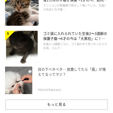
でツンデレなコに成長
マンションの駐輪場で弱々しく鳴いていた、生後1
カ月ほどの子猫 …
ゴミ袋に入れられていた生後2〜3週齢の
保護子猫→6才の今は「大黒柱」に！
美しい黒猫に成長した姿にグッとくる
生後2〜3週齢ごろに、ゴミ袋の中で見つかった小さ
な命。ミルク …
目の下ベタベタ… 放置してたら「菌」が増
えてるってマジ？
PR(AIGATE株式会社)
もっと見る