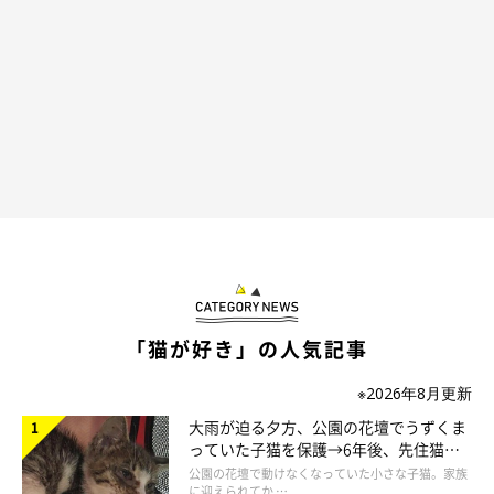
「猫が好き」の人気記事
※2026年8月更新
大雨が迫る夕方、公園の花壇でうずくま
っていた子猫を保護→6年後、先住猫
と“姉妹”のような関係に
公園の花壇で動けなくなっていた小さな子猫。家族
に迎えられてか …