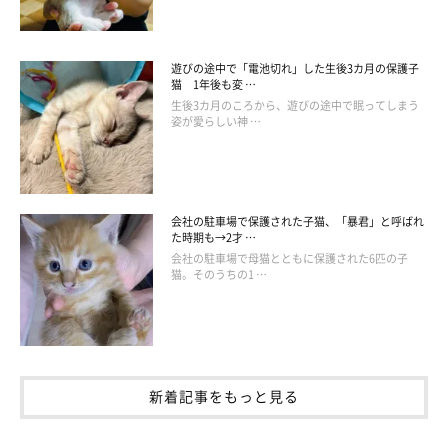
遊びの途中で「電池切れ」した生後3カ月の保護子
猫 1年後も変 …
生後3カ月のころから、遊びの途中で眠ってしまう
姿が愛らしい神 …
会社の駐車場で保護された子猫、「暴君」と呼ばれ
た時期も→2才 …
会社の駐車場で母猫とともに保護された6匹の子
猫。そのうちの1 …
新着記事をもっと見る