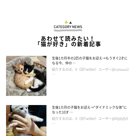
あわせて読みたい！
「猫が好き」の新着記事
生後1カ月半の2匹の子猫をお迎え→もうすぐ2才に
なる今、仲の …
紹介するのは、X（旧Twitter）ユーザー@curumu2
…
生後1カ月の子猫をお迎え→“ダイナミックな体”に
なった10才 …
紹介するのは、X（旧Twitter）ユーザー@AQdyfy9
…