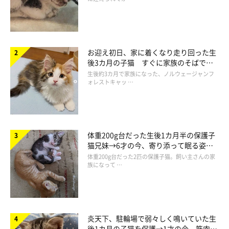
お迎え初日、家に着くなり走り回った生
後3カ月の子猫 すぐに家族のそばで落
ち着く姿に「迎えてよかった」
生後約3カ月で家族になった、ノルウェージャンフ
ォレストキャッ …
体重200g台だった生後1カ月半の保護子
猫兄妹→6才の今、寄り添って眠る姿に
ほっこり！
体重200g台だった2匹の保護子猫。飼い主さんの家
族になって …
炎天下、駐輪場で弱々しく鳴いていた生
後1カ月の子猫を保護→1才の今、筋肉質