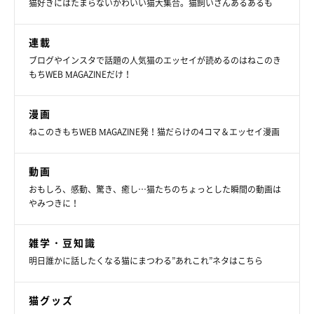
猫好きにはたまらないかわいい猫大集合。猫飼いさんあるあるも
連載
ブログやインスタで話題の人気猫のエッセイが読めるのはねこのき
もちWEB MAGAZINEだけ！
漫画
ねこのきもちWEB MAGAZINE発！猫だらけの4コマ＆エッセイ漫画
動画
おもしろ、感動、驚き、癒し…猫たちのちょっとした瞬間の動画は
やみつきに！
雑学・豆知識
明日誰かに話したくなる猫にまつわる”あれこれ”ネタはこちら
猫グッズ