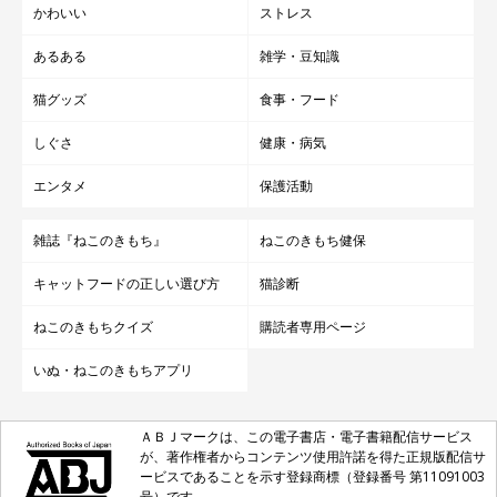
かわいい
ストレス
あるある
雑学・豆知識
猫グッズ
食事・フード
しぐさ
健康・病気
エンタメ
保護活動
雑誌『ねこのきもち』
ねこのきもち健保
キャットフードの正しい選び方
猫診断
ねこのきもちクイズ
購読者専用ページ
いぬ・ねこのきもちアプリ
ＡＢＪマークは、この電子書店・電子書籍配信サービス
が、著作権者からコンテンツ使用許諾を得た正規版配信サ
ービスであることを示す登録商標（登録番号 第11091003
号）です。