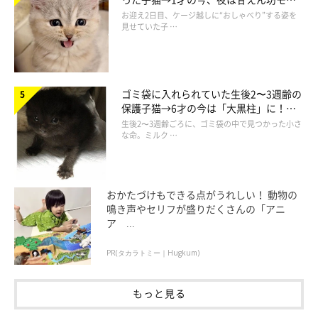
ドになるコに成長！
お迎え2日目、ケージ越しに“おしゃべり”する姿を
見せていた子 …
ゴミ袋に入れられていた生後2〜3週齢の
保護子猫→6才の今は「大黒柱」に！
美しい黒猫に成長した姿にグッとくる
生後2〜3週齢ごろに、ゴミ袋の中で見つかった小さ
な命。ミルク …
おかたづけもできる点がうれしい！ 動物の
鳴き声やセリフが盛りだくさんの「アニ
＠kosuke_maeda0103
ア ...
「場所を移動する」という選択もあったけれど、コスケくんはコ
PR(タカラトミー｜Hugkum)
コタくんのそばに寄り添いながら眠ることにしたようです。戸惑
いながらも、末っ子のココタくんを受け入れてあげるコスケくん
もっと見る
の優しさが感じられて、思わずキュンとしてしまうのでした。