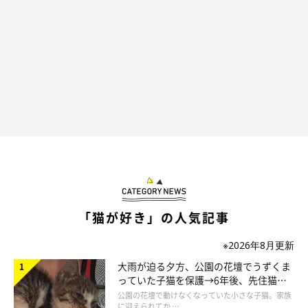
「……」
＠kosuke_maeda0103
どうしたらいいのかわからず、とりあえず固まるコスケくん。
「心ここにあらず…」
というような表情をしていますね（笑）
「猫が好き」の人気記事
そんな兄・コスケくんの気持ちも知らずに、ココタくんはまった
※2026年8月更新
り中。お兄ちゃんがそばにいてくれて安心するのか、気持ちよさ
大雨が迫る夕方、公園の花壇でうずくま
っていた子猫を保護→6年後、先住猫
そうな表情をしています♪
と“姉妹”のような関係に
公園の花壇で動けなくなっていた小さな子猫。家族
に迎えられてか …