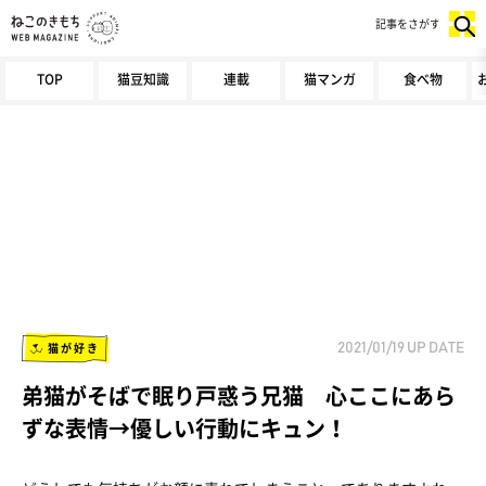
記事をさがす
TOP
猫豆知識
連載
猫マンガ
食べ物
猫が好き
2021/01/19
UP DATE
弟猫がそばで眠り戸惑う兄猫 心ここにあら
ずな表情→優しい行動にキュン！