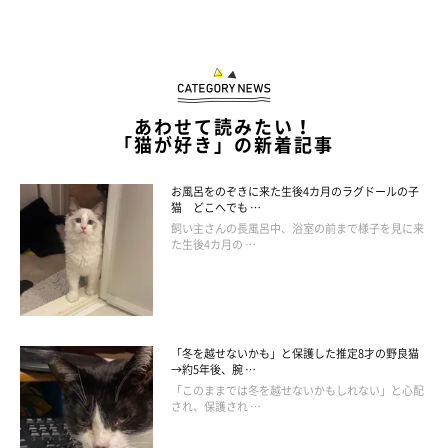
あわせて読みたい！
「猫が好き」の新着記事
お風呂をのぞきに来た生後4カ月のラグドールの子
猫 どこへでも …
飼い主さんの長風呂中、浴室の前まで様子を見に来
た生後4カ月の …
この投稿をInstagramで見る
「冬を越せないかも」と保護した推定8才の野良猫
→約5年後、腕 …
「このままでは冬を越せないかもしれない」と心配
され、保護され …