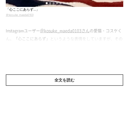
「心ここにあらず…」
＠kosuke_maeda0103
Instagramユーザー
＠kosuke_maeda0103さん
の愛猫・コスケく
ん。
「心ここにあらず」
というような表情をしていますが、その
理由が可愛すぎるんです。
全文を読む
戸惑う兄