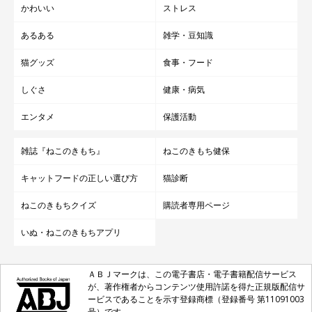
かわいい
ストレス
あるある
雑学・豆知識
猫グッズ
食事・フード
しぐさ
健康・病気
エンタメ
保護活動
雑誌『ねこのきもち』
ねこのきもち健保
キャットフードの正しい選び方
猫診断
ねこのきもちクイズ
購読者専用ページ
いぬ・ねこのきもちアプリ
ＡＢＪマークは、この電子書店・電子書籍配信サービス
が、著作権者からコンテンツ使用許諾を得た正規版配信サ
ービスであることを示す登録商標（登録番号 第11091003
号）です。