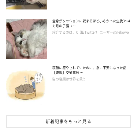
全身がクッションに収まるほど小さかった生後3～4
カ月の子猫→ …
紹介するのは、X（旧Twitter） ユーザー@nekowo
…
コスケとコマとココタ(@kosuke_maeda0103)がシェアした投稿
寝顔に癒やされていたのに、急に不安になった話
【連載】交通事故 …
猫の寝顔は世界を救う
新着記事をもっと見る