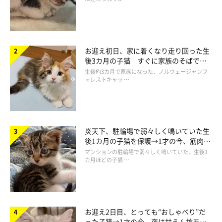
お迎え初日、家に着くなり走り回った生
後3カ月の子猫 すぐに家族のそばで落
ち着く姿に「迎えてよかった」
生後約3カ月で家族になった、ノルウェージャンフ
ォレストキャッ …
炎天下、駐輪場で弱々しく鳴いていた生
後1カ月の子猫を保護→1才の今、筋肉質
でツンデレなコに成長
マンションの駐輪場で弱々しく鳴いていた、生後1
カ月ほどの子猫 …
コスケくんの優しさにキュン！
お迎え2日目、とっても“おしゃべり”だ
った子猫→1才の今、夜は甘えん坊モー