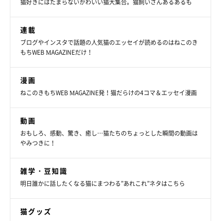
猫好きにはたまらないかわいい猫大集合。猫飼いさんあるあるも
連載
（写真左から）ココタくん、コスケくん、コマちゃん
ブログやインスタで話題の人気猫のエッセイが読めるのはねこのき
＠kosuke_maeda0103
もちWEB MAGAZINEだけ！
飼い主さんのInstagram
には、コスケくん、コマちゃん、ココタ
漫画
くんと過ごす楽しい日常の様子が綴られているので、ぜひ覗いて
ねこのきもちWEB MAGAZINE発！猫だらけの4コマ＆エッセイ漫画
みてくださいね♪
動画
おもしろ、感動、驚き、癒し…猫たちのちょっとした瞬間の動画は
★Instagram、Twitterで「#ねこのきもち」「#ねこのきもち部」
やみつきに！
でご投稿いただいた素敵な写真・動画を紹介しています。
雑学・豆知識
明日誰かに話したくなる猫にまつわる”あれこれ”ネタはこちら
参照／Instagram（
＠kosuke_maeda0103
）
猫グッズ
文／雨宮カイ