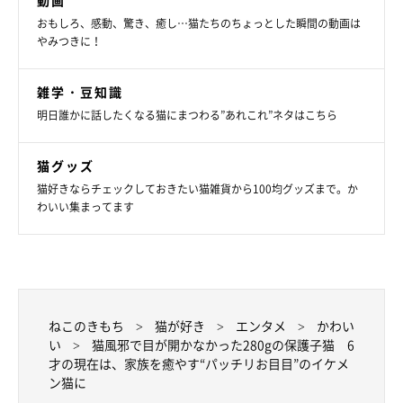
動画
おもしろ、感動、驚き、癒し…猫たちのちょっとした瞬間の動画は
キリッとした“イケメン猫”に成長したマサムネくんですが、ギャ
やみつきに！
ップのあるしぐさや行動を見せることもあるようです。
雑学・豆知識
飼い主さん：
明日誰かに話したくなる猫にまつわる”あれこれ”ネタはこちら
「両親や祖母にもすぐに
『なでて〜』
と甘えに行く姿が可愛いで
す。また、
前足で“カキカキ”してから水を飲む
のが、マサムネさ
猫グッズ
猫好きならチェックしておきたい猫雑貨から100均グッズまで。か
んの印象的なところかなと思います」
わいい集まってます
ねこのきもち
猫が好き
エンタメ
かわい
い
猫風邪で目が開かなかった280gの保護子猫 6
才の現在は、家族を癒やす“パッチリお目目”のイケメ
ン猫に