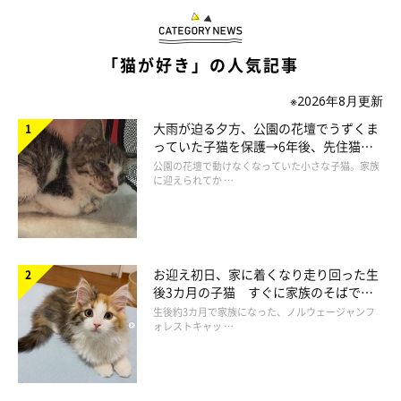
「猫が好き」の人気記事
※2026年8月更新
大雨が迫る夕方、公園の花壇でうずくま
っていた子猫を保護→6年後、先住猫
と“姉妹”のような関係に
公園の花壇で動けなくなっていた小さな子猫。家族
に迎えられてか …
お迎え初日、家に着くなり走り回った生
後3カ月の子猫 すぐに家族のそばで落
ち着く姿に「迎えてよかった」
生後約3カ月で家族になった、ノルウェージャンフ
ォレストキャッ …