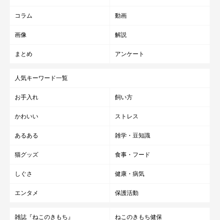
コラム
動画
画像
解説
まとめ
アンケート
人気キーワード一覧
お手入れ
飼い方
かわいい
ストレス
あるある
雑学・豆知識
猫グッズ
食事・フード
しぐさ
健康・病気
エンタメ
保護活動
雑誌『ねこのきもち』
ねこのきもち健保