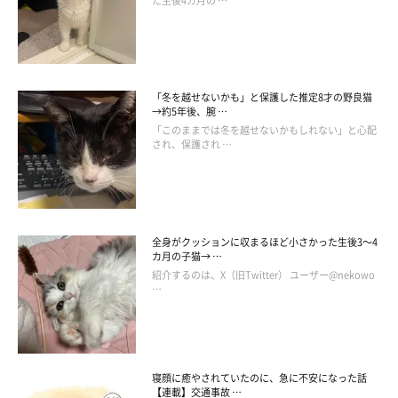
た生後4カ月の …
そんなマサムネくんの成長について、飼い主さんはこんなふうに
話しています。
「冬を越せないかも」と保護した推定8才の野良猫
→約5年後、腕 …
飼い主さん：
「このままでは冬を越せないかもしれない」と心配
「猫風邪で目が開かなかったのに、
今ではパッチリお目目に
なり
され、保護され …
ました。
ちなみに、マサムネさんの名前の由来は『伊達政宗』からきてい
ます。片目が開かない可能性があったことから、父が
『伊達政宗
全身がクッションに収まるほど小さかった生後3～4
カ月の子猫→ …
みたいだからマサムネという名前にしよう！』
というかたちで名
紹介するのは、X（旧Twitter） ユーザー@nekowo
前が決まったんです。
…
あのときには想像できないぐらい、すごく“イケメン猫”に成長し
たな……なんて親バカを発揮しています（笑）」
寝顔に癒やされていたのに、急に不安になった話
【連載】交通事故 …