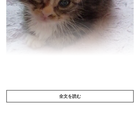
生後推定1カ月のマサムネくん。両目がパッチリ開いたころの様子。
@masamuneko51
紹介するのは、X（旧Twitter）ユーザー
@masamuneko51
さんの
愛猫・マサムネくん（取材時6才）。こちらの写真は、生後推定1
全文を読む
カ月のころに撮影したものです。
マサムネくんは、飼い主さん家族が保護したコでした。出会いの
経緯について、飼い主さんはこう話しています。