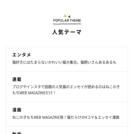
人気テーマ
エンタメ
猫好きにはたまらないかわいい猫大集合。猫飼いさんあるあるも
連載
ブログやインスタで話題の人気猫のエッセイが読めるのはねこのき
もちWEB MAGAZINEだけ！
漫画
ねこのきもちWEB MAGAZINE発！猫だらけの4コマ＆エッセイ漫画
水を飲む前に、前足でかくようなしぐさをするマサムネくん。
@masamuneko51