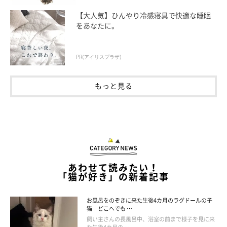
【大人気】ひんやり冷感寝具で快適な睡眠
をあなたに。
PR(アイリスプラザ)
もっと見る
あわせて読みたい！
「猫が好き」の新着記事
お風呂をのぞきに来た生後4カ月のラグドールの子
猫 どこへでも …
パッチリな目のマサムネくん。
飼い主さんの長風呂中、浴室の前まで様子を見に来
@masamuneko51