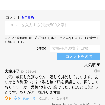
生後推定1カ月のマサムネくん。
@masamuneko51
保護当時のマサムネくんは、ひどい猫風邪を患っていたそう。目
ヤニで目が開かず、目の周りも腫れていたため、すぐに先住猫の
通っている動物病院に連れて行くことに。
先生から
「片目は大丈夫だと思うけれど、もう片方の目は開かな
いかも」
と告げられたそうですが、飼い主さんの母が毎日点眼を
続けたところ、
1週間も経たないうちに両目がパッチリと開いた
といいます。