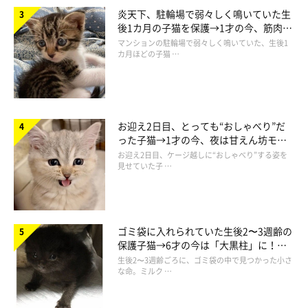
炎天下、駐輪場で弱々しく鳴いていた生
後1カ月の子猫を保護→1才の今、筋肉質
でツンデレなコに成長
マンションの駐輪場で弱々しく鳴いていた、生後1
現在のマサムネくんがこちら。
カ月ほどの子猫 …
@masamuneko51
保護当時は体重が280gしかなかったマサムネくん。ミルクも飲
まずにどうしようと思っていたそうですが、動物病院で先生がペ
お迎え2日目、とっても“おしゃべり”だ
ースト状のおやつをあげたところ、食べてくれたのだとか。
った子猫→1才の今、夜は甘えん坊モー
ドになるコに成長！
お迎え2日目、ケージ越しに“おしゃべり”する姿を
見せていた子 …
それからはゴハンを食べてくれるようになり、すくすくと成長。
6才の現在は体重が5.7kgになり、
「ちょっと大きくなりすぎたか
な」
と思うほどになったそう。
「今ではグルメなマサムネさんに
ゴミ袋に入れられていた生後2〜3週齢の
なった」
といいます。
保護子猫→6才の今は「大黒柱」に！
美しい黒猫に成長した姿にグッとくる
生後2〜3週齢ごろに、ゴミ袋の中で見つかった小さ
な命。ミルク …