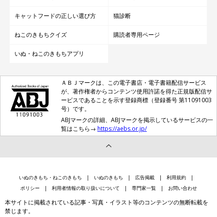
キャットフードの正しい選び方
猫診断
ねこのきもちクイズ
購読者専用ページ
いぬ・ねこのきもちアプリ
ＡＢＪマークは、この電子書店・電子書籍配信サービス
が、著作権者からコンテンツ使用許諾を得た正規版配信サ
ービスであることを示す登録商標（登録番号 第11091003
号）です。
ABJマークの詳細、ABJマークを掲示しているサービスの一
覧はこちら→
https://aebs.or.jp/
いぬのきもち・ねこのきもち
いぬのきもち
広告掲載
利用規約
ポリシー
利用者情報の取り扱いについて
専門家一覧
お問い合わせ
本サイトに掲載されている記事・写真・イラスト等のコンテンツの無断転載を
禁じます。