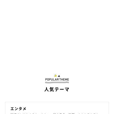
coconyan & nenenyan & Laranyan(@yuuko.0625)がシェアした投稿
★Instagram、Twitterで「#ねこのきもち」「#ねこのきもち部」
でご投稿いただいた素敵な写真・動画を紹介しています。
人気テーマ
参照／Instagram（
@yuuko.0625
）
エンタメ
文／二宮ねこむ