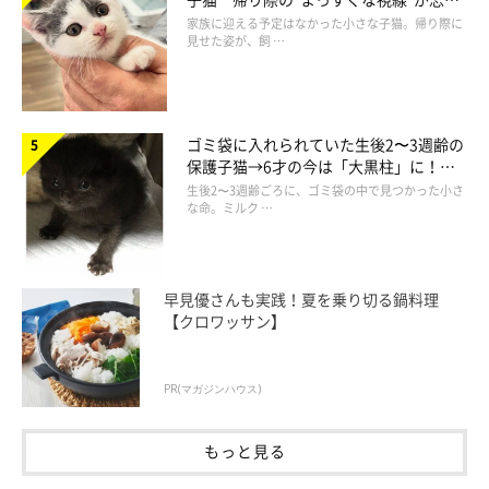
られず、家族の一員に
家族に迎える予定はなかった小さな子猫。帰り際に
見せた姿が、飼 …
ゴミ袋に入れられていた生後2〜3週齢の
「待つニャ〜！」
保護子猫→6才の今は「大黒柱」に！
@yuuko.0625
美しい黒猫に成長した姿にグッとくる
生後2〜3週齢ごろに、ゴミ袋の中で見つかった小さ
な命。ミルク …
後ろからさらに猛ダッシュで追いかけるココちゃん。しばらくこ
の鬼ごっこは続きそうです。食べ物の恨みって怖いですね〜！
早見優さんも実践！夏を乗り切る鍋料理
【クロワッサン】
そして、ずっと同じ場所で眺めているララちゃんはというと…
PR(マガジンハウス)
もっと見る