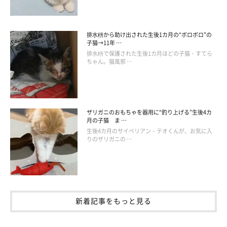
あと2匹について行くのでした（笑）
とんだドタバタ展開ですが、とっても楽しそうな3匹の猫たちで
排水枡から助け出された生後1カ月の“ボロボロ”の
すね！
子猫→11年 …
排水枡で保護された生後1カ月ほどの子猫・すてら
ちゃん。猫風邪 …
ザリガニのおもちゃを器用に“釣り上げる”生後4カ
月の子猫 ま …
生後4カ月のサイベリアン・テオくんが、お気に入
りのザリガニの …
新着記事をもっと見る
この投稿をInstagramで見る