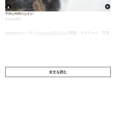
平和な時間のはずが…
@yuuko.0625
Instagramユーザー
@yuuko.0625さん
の愛猫・ネネちゃん（写真
上）とララちゃん（写真下）。床でまったりしていると、画面右
からまさかの“気配”が…
全文を読む