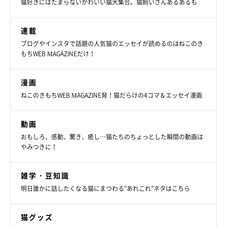
猫好きにはたまらないかわいい猫大集合。猫飼いさんあるあるも
連載
ブログやインスタで話題の人気猫のエッセイが読めるのはねこのき
もちWEB MAGAZINEだけ！
漫画
ねこのきもちWEB MAGAZINE発！猫だらけの4コマ＆エッセイ漫画
動画
おもしろ、感動、驚き、癒し…猫たちのちょっとした瞬間の動画は
やみつきに！
雑学・豆知識
明日誰かに話したくなる猫にまつわる”あれこれ”ネタはこちら
猫グッズ