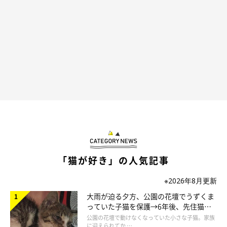
「猫が好き」の人気記事
※2026年8月更新
大雨が迫る夕方、公園の花壇でうずくま
っていた子猫を保護→6年後、先住猫
と“姉妹”のような関係に
公園の花壇で動けなくなっていた小さな子猫。家族
に迎えられてか …