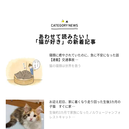
あわせて読みたい！
「猫が好き」の新着記事
寝顔に癒やされていたのに、急に不安になった話
【連載】交通事故 …
猫の寝顔は世界を救う
「一体何が起こってるんだニャ？」
お迎え初日、家に着くなり走り回った生後3カ月の
@yuuko.0625
子猫 すぐに家 …
生後約3カ月で家族になったノルウェージャンフォ
レストキャット …
このびっくり顔。
なんとなく鬼ごっこの展開が気になって、この