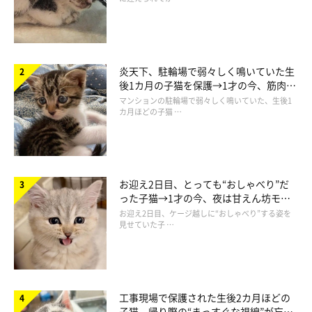
「逃げるニャ！」
@yuuko.0625
猛ダッシュで逃げるネネちゃんと…
炎天下、駐輪場で弱々しく鳴いていた生
後1カ月の子猫を保護→1才の今、筋肉質
でツンデレなコに成長
マンションの駐輪場で弱々しく鳴いていた、生後1
カ月ほどの子猫 …
お迎え2日目、とっても“おしゃべり”だ
った子猫→1才の今、夜は甘えん坊モー
ドになるコに成長！
お迎え2日目、ケージ越しに“おしゃべり”する姿を
見せていた子 …
工事現場で保護された生後2カ月ほどの
子猫 帰り際の“まっすぐな視線”が忘れ