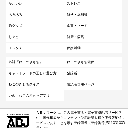
かわいい
ストレス
あるある
雑学・豆知識
猫グッズ
食事・フード
しぐさ
健康・病気
エンタメ
保護活動
雑誌『ねこのきもち』
ねこのきもち健保
キャットフードの正しい選び方
猫診断
ねこのきもちクイズ
購読者専用ページ
いぬ・ねこのきもちアプリ
ＡＢＪマークは、この電子書店・電子書籍配信サービス
が、著作権者からコンテンツ使用許諾を得た正規版配信サ
ービスであることを示す登録商標（登録番号 第11091003
号）です。