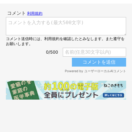
「待て〜！」
@yuuko.0625
右からココちゃんが鬼の形相とスピードでログイン！ 真ん中に
いたネネちゃんは一目散に逃げてしまいました。どうやら、ネネ
ちゃんがココちゃんのおやつをこっそり食べたのがバレたみた
い？
なかなかの修羅場が起きそうです（笑）