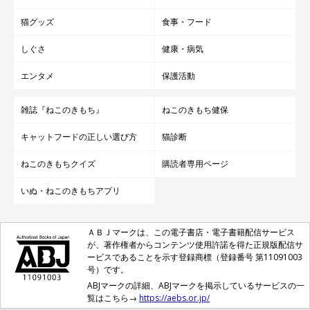
猫グッズ
食事・フード
しぐさ
健康・病気
エンタメ
保護活動
雑誌『ねこのきもち』
ねこのきもち健保
キャットフードの正しい選び方
猫診断
ねこのきもちクイズ
購読者専用ページ
いぬ・ねこのきもちアプリ
ＡＢＪマークは、この電子書店・電子書籍配信サービス
が、著作権者からコンテンツ使用許諾を得た正規版配信サ
ービスであることを示す登録商標（登録番号 第11091003
号）です。
ABJマークの詳細、ABJマークを掲示しているサービスの一
覧はこちら→
https://aebs.or.jp/