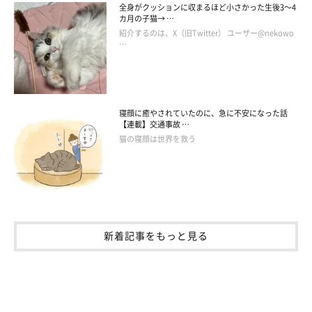
全身がクッションに収まるほど小さかった生後3～4
カ月の子猫→ …
紹介するのは、X（旧Twitter） ユーザー@nekowo
…
寝顔に癒やされていたのに、急に不安になった話
【連載】交通事故 …
猫の寝顔は世界を救う
新着記事をもっと見る