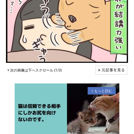
元記事を見る
▼
次の画像は下へスクロール (1/3)
▶
もっと読む
arrow_forward_ios