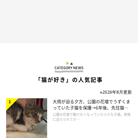
「猫が好き」の人気記事
※2026年8月更新
大雨が迫る夕方、公園の花壇でうずくま
っていた子猫を保護→6年後、先住猫
と“姉妹”のような関係に
公園の花壇で動けなくなっていた小さな子猫。家族
に迎えられてか …