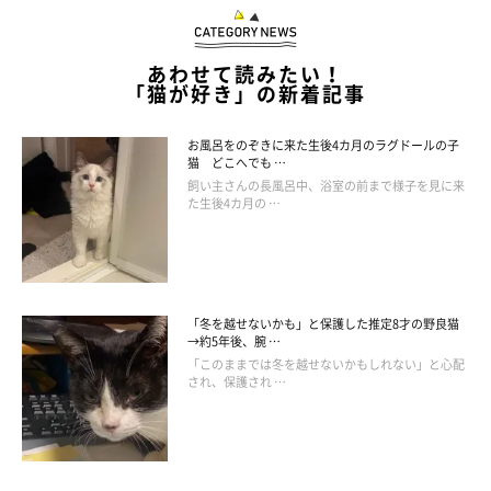
あわせて読みたい！
「猫が好き」の新着記事
お風呂をのぞきに来た生後4カ月のラグドールの子
猫 どこへでも …
飼い主さんの長風呂中、浴室の前まで様子を見に来
た生後4カ月の …
「冬を越せないかも」と保護した推定8才の野良猫
→約5年後、腕 …
「このままでは冬を越せないかもしれない」と心配
され、保護され …