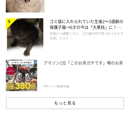
ゴミ袋に入れられていた生後2〜3週齢の
保護子猫→6才の今は「大黒柱」に！
美しい黒猫に成長した姿にグッとくる
生後2〜3週齢ごろに、ゴミ袋の中で見つかった小さ
な命。ミルク …
アマゾン1位「このお茶ガチです」噂のお茶
PR(ハーブ健康本舗)
もっと見る