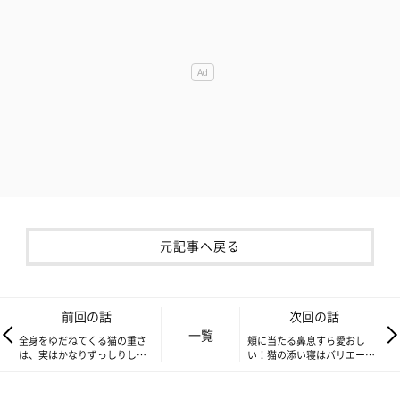
元記事へ戻る
前回の話
次回の話
一覧
全身をゆだねてくる猫の重さ
頬に当たる鼻息すら愛おし
は、実はかなりずっしりして
い！猫の添い寝はバリエーシ
いる【連載】もふもふスコた
ョンいっぱい【連載】もふも
ん#260
ふスコたん#262