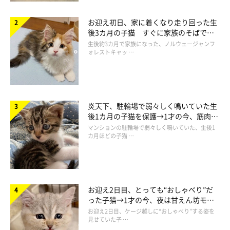
お迎え初日、家に着くなり走り回った生
後3カ月の子猫 すぐに家族のそばで落
ち着く姿に「迎えてよかった」
生後約3カ月で家族になった、ノルウェージャンフ
ォレストキャッ …
炎天下、駐輪場で弱々しく鳴いていた生
後1カ月の子猫を保護→1才の今、筋肉質
でツンデレなコに成長
マンションの駐輪場で弱々しく鳴いていた、生後1
カ月ほどの子猫 …
お迎え2日目、とっても“おしゃべり”だ
った子猫→1才の今、夜は甘えん坊モー
ドになるコに成長！
お迎え2日目、ケージ越しに“おしゃべり”する姿を
見せていた子 …