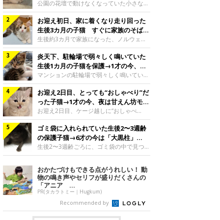
と“姉妹”のような関係に
公園の花壇で動けなくなっていた小さな子
猫。家族に迎えられてから6年、先住猫と
お迎え初日、家に着くなり走り回った
の間には深い絆が育まれていました。保護
当時のティダちゃん。
生後3カ月の子猫 すぐに家族のそばで
@muumuu62197189紹介するのは、
落ち着く姿に「迎えてよかった」
生後約3カ月で家族になった、ノルウェー
X（旧Twitter）ユーザー
ジャンフォレストキャットの子猫。お迎え
@muumuu62197189さんの愛猫・ティダ
炎天下、駐輪場で弱々しく鳴いていた
翌日には、すでに家でくつろぐ様子を見せ
ちゃん（取材時6才）の成長記録です。こ
ていました。お迎え翌日、ベッドでうとう
生後1カ月の子猫を保護→1才の今、筋
ちらは、生後3カ月ごろのティダちゃん。
とするむうちゃんお迎え翌日のむうちゃ
肉質でツンデレなコに成長
マンションの駐輪場で弱々しく鳴いてい
飼い主さんが出会ったのは、夜から大雨に
ん。@umimugi0304紹介するのは、
た、生後1カ月ほどの子猫。家族に迎えら
なると予報されていた日の夕方でした。花
Instagramユーザー@umimugi0304さんの
お迎え2日目、とっても“おしゃべり”だ
れてから1年、体も行動も大きく成長しま
壇で動けずにいた子猫保護したばかりのテ
愛猫・むうちゃん（撮影時、生後約3カ月
した。炎天下の駐輪場で鳴いていた小さな
った子猫→1才の今、夜は甘えん坊モー
ィダちゃん。@muumuu62197189飼い主
／ノルウェージャンフォレストキャッ
子猫保護当時のモモちゃん。@Kingponzu
ドになるコに成長！
お迎え2日目、ケージ越しに“おしゃべ
さんは、公園の
ト）。こちらは、お迎え翌日に撮影された
紹介するのは、X（旧Twitter）ユーザー
り”する姿を見せていた子猫。1才になった
一枚。ゴハンをお腹いっぱい食べたむうち
@Kingponzuさんの愛猫・モモちゃん（取
ゴミ袋に入れられていた生後2〜3週齢
今も見せる愛らしい姿にキュンとします。
ゃんは眠くなり、飼い主さん夫婦のベッド
材時1才）の成長記録です。こちらは、モ
お迎え2日目、ケージ越しに何かを伝える
の保護子猫→6才の今は「大黒柱」
でうとうとし始めたのだとか。飼い主さ
モちゃんが生後1カ月ごろに撮影された一
ももちゃん“おしゃべり”なももちゃん。
に！ 美しい黒猫に成長した姿にグッ
生後2〜3週齢ごろに、ゴミ袋の中で見つか
枚。飼い主さんの自宅マンションの駐輪場
@poocoonyan紹介するのは、Instagram
った小さな命。ミルクから育てられたその
とくる
で鳴いていたところを保護された当時の姿
ユーザー@poocoonyanさんの愛猫・もも
子猫は今、家族に欠かせない存在へと成長
おかたづけもできる点がうれしい！ 動
です。子猫時代のモモちゃん。
ちゃん（取材時1才／マンチカン）です。
しました。ゴミ袋の中で見つかった、ミニ
物の鳴き声やセリフが盛りだくさんの
@Kingponzuその日は気温が35℃を
こちらの動画は、ももちゃんが生後2カ月
モグラのような子猫よちよち歩きをしてい
「アニア ...
を過ぎたころ、お迎え2日目に撮影された
たころの、生後2〜3週齢ごろのドンちゃ
PR(タカラトミー｜Hugkum)
もの。新しい環境にゆっくり慣れてもらう
ん。@doddou_1今回紹介するのは、
Recommended by
ため、当時はケージの中で過ごしていまし
X（旧Twitter）ユーザー@doddou_1さん
た。鳴いてアピールするももち
の愛猫・ドンちゃん（取材時、推定6才／