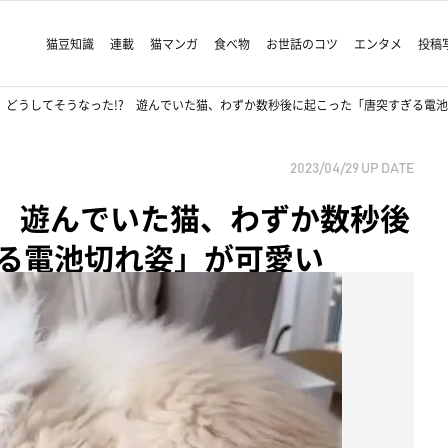
猫豆知識
連載
猫マンガ
食べ物
お世話のコツ
エンタメ
投稿
どうしてそうなった!? 遊んでいた猫、わずか数秒後に起こった「唐突すぎる電
2023/04/29
UP DATE
? 遊んでいた猫、わずか数秒後
る電池切れ姿」が可愛い