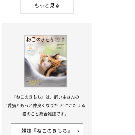
本名：ドミトリー・ドンスコイ）。ドンち
もっと見る
ゃんは、保護猫でした。ドンちゃんが見つ
かったのは、飼い主さんの姉の勤め先の敷
地内でした。ゴミ袋に入れられている
『ねこのきもち』は、飼い主さんの
“愛猫ともっと仲良くなりたい”にこたえる
猫のこと総合雑誌です。
雑誌『ねこのきもち』