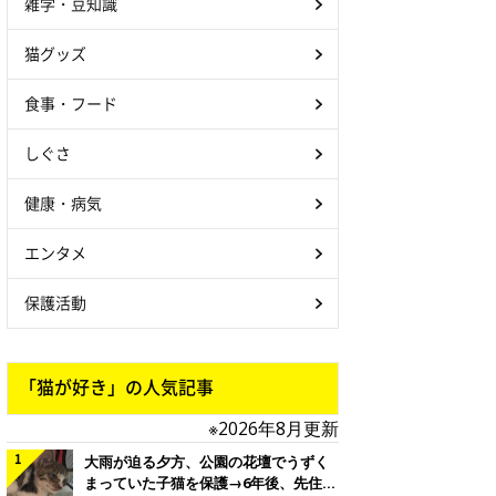
雑学・豆知識
猫グッズ
食事・フード
しぐさ
健康・病気
エンタメ
保護活動
「猫が好き」の人気記事
※2026年8月更新
大雨が迫る夕方、公園の花壇でうずく
まっていた子猫を保護→6年後、先住猫