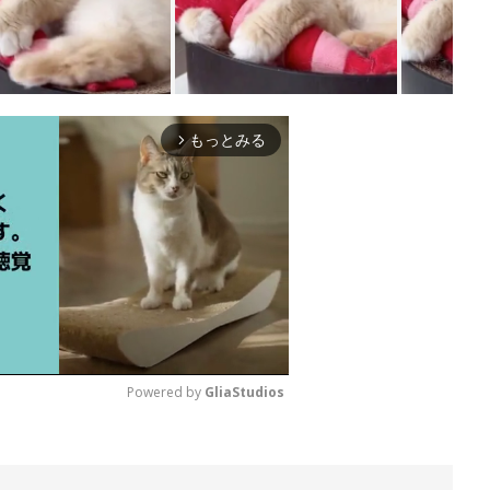
もっとみる
arrow_forward_ios
Powered by 
GliaStudios
M
u