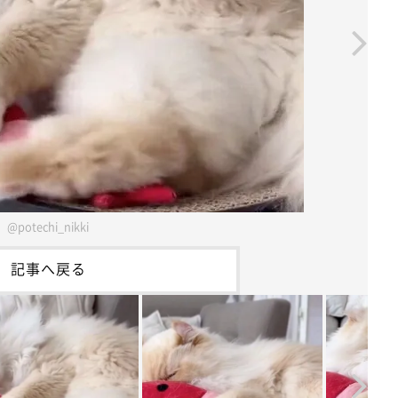
@potechi_nikki
記事へ戻る