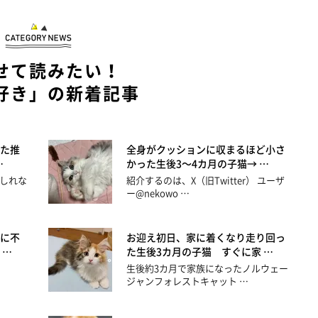
せて読みたい！
好き」の新着記事
た推
全身がクッションに収まるほど小さ
…
かった生後3～4カ月の子猫→ …
しれな
紹介するのは、X（旧Twitter） ユーザ
ー@nekowo …
に不
お迎え初日、家に着くなり走り回っ
 …
た生後3カ月の子猫 すぐに家 …
生後約3カ月で家族になったノルウェー
ジャンフォレストキャット …