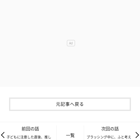
元記事へ戻る
前回の話
次回の話
一覧
子どもに注意した直後、推し
ブラッシング中に、ふと考え