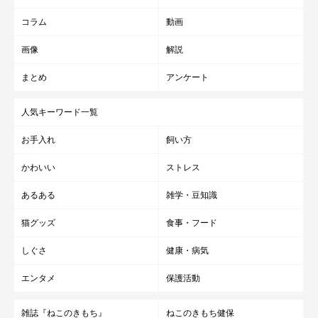
コラム
動画
画像
解説
まとめ
アンケート
人気キーワード一覧
お手入れ
飼い方
かわいい
ストレス
あるある
雑学・豆知識
猫グッズ
食事・フード
しぐさ
健康・病気
エンタメ
保護活動
雑誌『ねこのきもち』
ねこのきもち健保