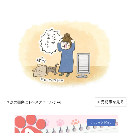
元記事を見る
▼
次の画像は下へスクロール (1/4)
▶
もっと読む
arrow_forward_ios