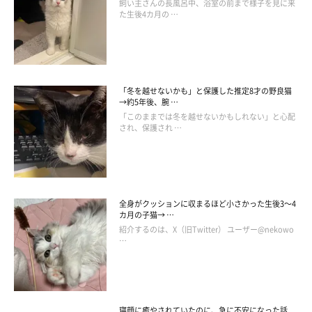
飼い主さんの長風呂中、浴室の前まで様子を見に来
た生後4カ月の …
「冬を越せないかも」と保護した推定8才の野良猫
→約5年後、腕 …
「このままでは冬を越せないかもしれない」と心配
され、保護され …
全身がクッションに収まるほど小さかった生後3～4
カ月の子猫→ …
紹介するのは、X（旧Twitter） ユーザー@nekowo
…
寝顔に癒やされていたのに、急に不安になった話