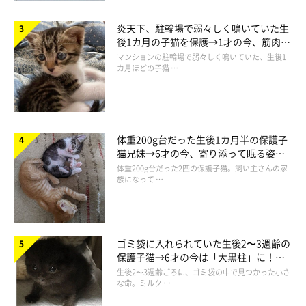
炎天下、駐輪場で弱々しく鳴いていた生
後1カ月の子猫を保護→1才の今、筋肉質
でツンデレなコに成長
マンションの駐輪場で弱々しく鳴いていた、生後1
カ月ほどの子猫 …
体重200g台だった生後1カ月半の保護子
猫兄妹→6才の今、寄り添って眠る姿に
ほっこり！
体重200g台だった2匹の保護子猫。飼い主さんの家
族になって …
ゴミ袋に入れられていた生後2〜3週齢の
保護子猫→6才の今は「大黒柱」に！
美しい黒猫に成長した姿にグッとくる
生後2〜3週齢ごろに、ゴミ袋の中で見つかった小さ
な命。ミルク …