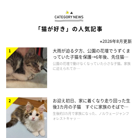
「猫が好き」の人気記事
※2026年8月更新
大雨が迫る夕方、公園の花壇でうずくま
っていた子猫を保護→6年後、先住猫
と“姉妹”のような関係に
公園の花壇で動けなくなっていた小さな子猫。家族
に迎えられてか …
お迎え初日、家に着くなり走り回った生
後3カ月の子猫 すぐに家族のそばで落
ち着く姿に「迎えてよかった」
生後約3カ月で家族になった、ノルウェージャンフ
ォレストキャッ …