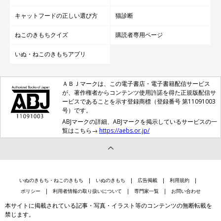
キャットフードの正しい選び方
猫診断
ねこのきもちクイズ
購読者専用ページ
いぬ・ねこのきもちアプリ
ＡＢＪマークは、この電子書店・電子書籍配信サービス
が、著作権者からコンテンツ使用許諾を得た正規版配信サ
ービスであることを示す登録商標（登録番号 第11091003
号）です。
ABJマークの詳細、ABJマークを掲示しているサービスの一
覧はこちら→
https://aebs.or.jp/
いぬのきもち・ねこのきもち
いぬのきもち
広告掲載
利用規約
ポリシー
利用者情報の取り扱いについて
専門家一覧
お問い合わせ
本サイトに掲載されている記事・写真・イラスト等のコンテンツの無断転載を
禁じます。