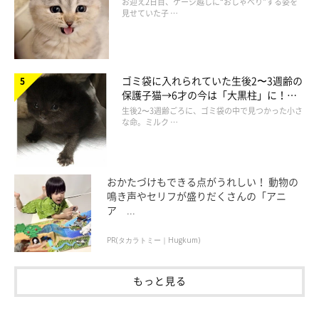
お迎え2日目、ケージ越しに“おしゃべり”する姿を
見せていた子 …
ゴミ袋に入れられていた生後2〜3週齢の
保護子猫→6才の今は「大黒柱」に！
美しい黒猫に成長した姿にグッとくる
生後2〜3週齢ごろに、ゴミ袋の中で見つかった小さ
な命。ミルク …
おかたづけもできる点がうれしい！ 動物の
鳴き声やセリフが盛りだくさんの「アニ
ア ...
PR(タカラトミー｜Hugkum)
もっと見る