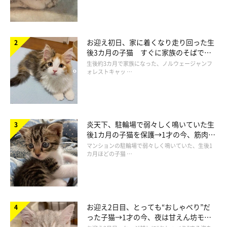
お迎え初日、家に着くなり走り回った生
後3カ月の子猫 すぐに家族のそばで落
ち着く姿に「迎えてよかった」
生後約3カ月で家族になった、ノルウェージャンフ
ォレストキャッ …
炎天下、駐輪場で弱々しく鳴いていた生
後1カ月の子猫を保護→1才の今、筋肉質
でツンデレなコに成長
マンションの駐輪場で弱々しく鳴いていた、生後1
カ月ほどの子猫 …
お迎え2日目、とっても“おしゃべり”だ
った子猫→1才の今、夜は甘えん坊モー
ドになるコに成長！