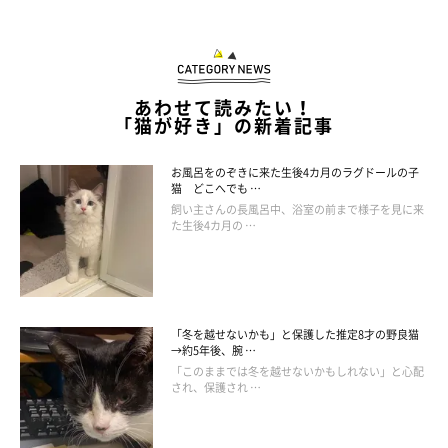
あわせて読みたい！
「猫が好き」の新着記事
お風呂をのぞきに来た生後4カ月のラグドールの子
猫 どこへでも …
飼い主さんの長風呂中、浴室の前まで様子を見に来
た生後4カ月の …
「冬を越せないかも」と保護した推定8才の野良猫
→約5年後、腕 …
「このままでは冬を越せないかもしれない」と心配
され、保護され …