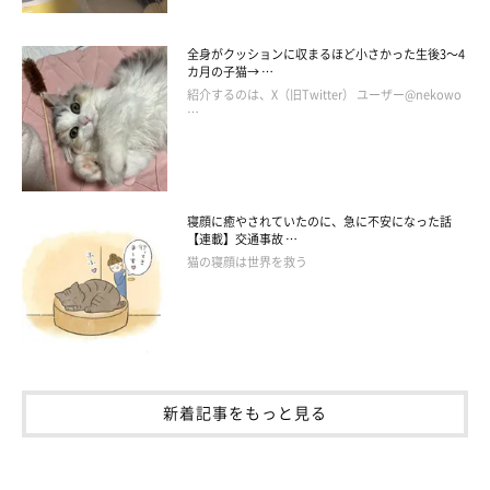
全身がクッションに収まるほど小さかった生後3～4
カ月の子猫→ …
紹介するのは、X（旧Twitter） ユーザー@nekowo
…
寝顔に癒やされていたのに、急に不安になった話
【連載】交通事故 …
猫の寝顔は世界を救う
新着記事をもっと見る