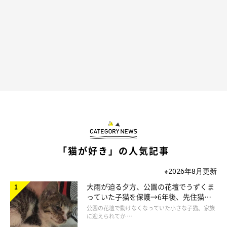
「猫が好き」の人気記事
※2026年8月更新
大雨が迫る夕方、公園の花壇でうずくま
っていた子猫を保護→6年後、先住猫
と“姉妹”のような関係に
公園の花壇で動けなくなっていた小さな子猫。家族
に迎えられてか …