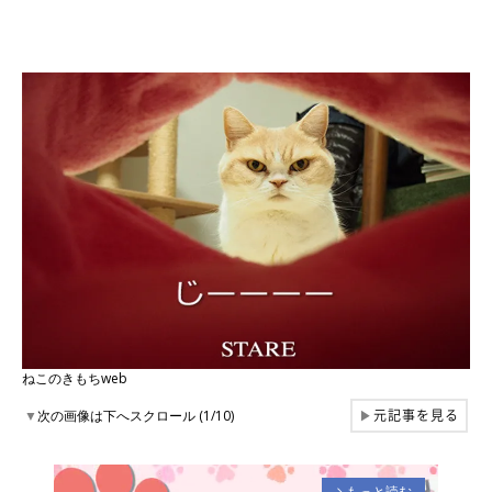
ねこのきもちweb
元記事を見る
▼
次の画像は下へスクロール (1/10)
▶
もっと読む
arrow_forward_ios