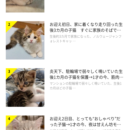
お迎え初日、家に着くなり走り回った生
後3カ月の子猫 すぐに家族のそばで落
ち着く姿に「迎えてよかった」
生後約3カ月で家族になった、ノルウェージャンフ
ォレストキャッ …
炎天下、駐輪場で弱々しく鳴いていた生
後1カ月の子猫を保護→1才の今、筋肉質
でツンデレなコに成長
マンションの駐輪場で弱々しく鳴いていた、生後1
カ月ほどの子猫 …
お迎え2日目、とっても“おしゃべり”だ
った子猫→1才の今、夜は甘えん坊モー
ドになるコに成長！