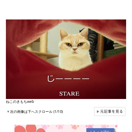
ねこのきもちweb
元記事を見る
▼
次の画像は下へスクロール (1/10)
▶
もっと読む
arrow_forward_ios