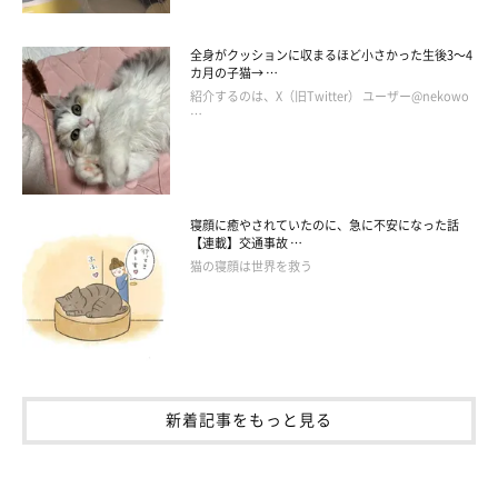
全身がクッションに収まるほど小さかった生後3～4
カ月の子猫→ …
紹介するのは、X（旧Twitter） ユーザー@nekowo
…
寝顔に癒やされていたのに、急に不安になった話
【連載】交通事故 …
猫の寝顔は世界を救う
新着記事をもっと見る