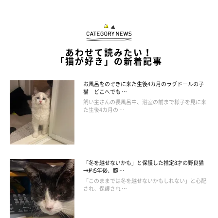
あわせて読みたい！
「猫が好き」の新着記事
お風呂をのぞきに来た生後4カ月のラグドールの子
猫 どこへでも …
飼い主さんの長風呂中、浴室の前まで様子を見に来
た生後4カ月の …
「冬を越せないかも」と保護した推定8才の野良猫
→約5年後、腕 …
「このままでは冬を越せないかもしれない」と心配
され、保護され …