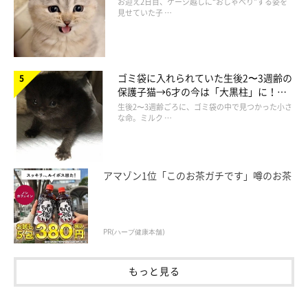
お迎え2日目、ケージ越しに“おしゃべり”する姿を
見せていた子 …
ゴミ袋に入れられていた生後2〜3週齢の
保護子猫→6才の今は「大黒柱」に！
美しい黒猫に成長した姿にグッとくる
生後2〜3週齢ごろに、ゴミ袋の中で見つかった小さ
な命。ミルク …
アマゾン1位「このお茶ガチです」噂のお茶
PR(ハーブ健康本舗)
もっと見る