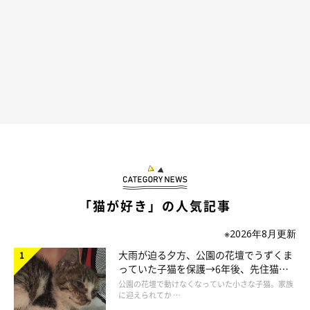
「猫が好き」の人気記事
※2026年8月更新
大雨が迫る夕方、公園の花壇でうずくま
っていた子猫を保護→6年後、先住猫
と“姉妹”のような関係に
公園の花壇で動けなくなっていた小さな子猫。家族
に迎えられてか …