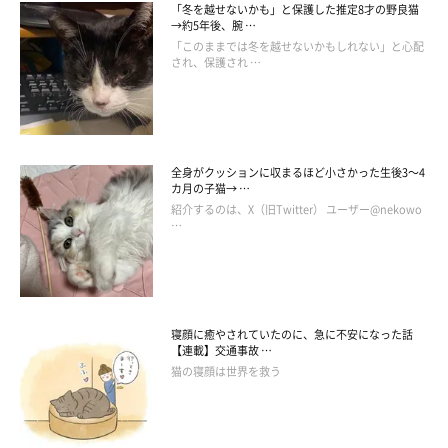
「冬を越せないかも」と保護した推定8才の野良猫
→約5年後、腕 …
「このままでは冬を越せないかもしれない」と心配
され、保護され …
全身がクッションに収まるほど小さかった生後3～4
カ月の子猫→ …
紹介するのは、X（旧Twitter） ユーザー@nekowo
…
寝顔に癒やされていたのに、急に不安になった話
【連載】交通事故 …
猫の寝顔は世界を救う