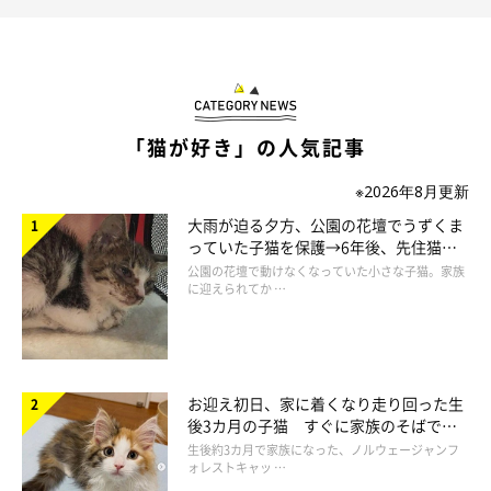
「猫が好き」の人気記事
※2026年8月更新
大雨が迫る夕方、公園の花壇でうずくま
っていた子猫を保護→6年後、先住猫
と“姉妹”のような関係に
公園の花壇で動けなくなっていた小さな子猫。家族
に迎えられてか …
お迎え初日、家に着くなり走り回った生
後3カ月の子猫 すぐに家族のそばで落
ち着く姿に「迎えてよかった」
生後約3カ月で家族になった、ノルウェージャンフ
ォレストキャッ …