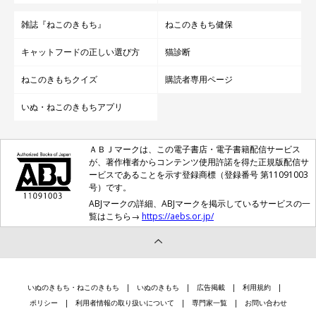
雑誌『ねこのきもち』
ねこのきもち健保
キャットフードの正しい選び方
猫診断
ねこのきもちクイズ
購読者専用ページ
いぬ・ねこのきもちアプリ
ＡＢＪマークは、この電子書店・電子書籍配信サービス
が、著作権者からコンテンツ使用許諾を得た正規版配信サ
ービスであることを示す登録商標（登録番号 第11091003
号）です。
ABJマークの詳細、ABJマークを掲示しているサービスの一
覧はこちら→
https://aebs.or.jp/
いぬのきもち・ねこのきもち
いぬのきもち
広告掲載
利用規約
ポリシー
利用者情報の取り扱いについて
専門家一覧
お問い合わせ