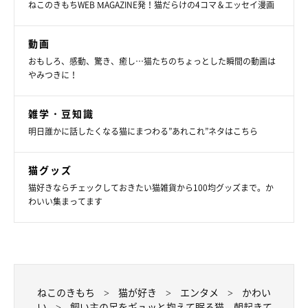
ねこのきもちWEB MAGAZINE発！猫だらけの4コマ＆エッセイ漫画
動画
おもしろ、感動、驚き、癒し…猫たちのちょっとした瞬間の動画は
やみつきに！
雑学・豆知識
明日誰かに話したくなる猫にまつわる”あれこれ”ネタはこちら
猫グッズ
猫好きならチェックしておきたい猫雑貨から100均グッズまで。か
わいい集まってます
ねこのきもち
猫が好き
エンタメ
かわい
い
飼い主の足をギュッと抱えて眠る猫 朝起きて