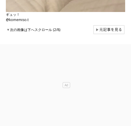
ギュッ！
@komemiso.t
元記事を見る
▼
次の画像は下へスクロール (2/8)
▶