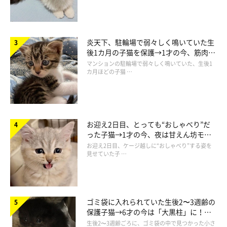
炎天下、駐輪場で弱々しく鳴いていた生
後1カ月の子猫を保護→1才の今、筋肉質
でツンデレなコに成長
マンションの駐輪場で弱々しく鳴いていた、生後1
カ月ほどの子猫 …
お迎え2日目、とっても“おしゃべり”だ
った子猫→1才の今、夜は甘えん坊モー
ドになるコに成長！
お迎え2日目、ケージ越しに“おしゃべり”する姿を
見せていた子 …
ゴミ袋に入れられていた生後2〜3週齢の
保護子猫→6才の今は「大黒柱」に！
美しい黒猫に成長した姿にグッとくる
生後2〜3週齢ごろに、ゴミ袋の中で見つかった小さ