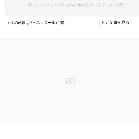
猫のコメとミソ(@komemiso.t)がシェアした投稿
元記事を見る
▼
次の画像は下へスクロール (4/8)
▶