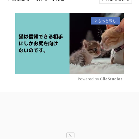
もっと読む
arrow_forward_ios
Powered by 
GliaStudios
M
u
t
e