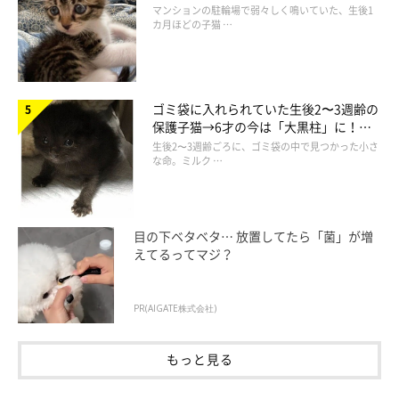
でツンデレなコに成長
マンションの駐輪場で弱々しく鳴いていた、生後1
カ月ほどの子猫 …
ゴミ袋に入れられていた生後2〜3週齢の
保護子猫→6才の今は「大黒柱」に！
美しい黒猫に成長した姿にグッとくる
生後2〜3週齢ごろに、ゴミ袋の中で見つかった小さ
な命。ミルク …
目の下ベタベタ… 放置してたら「菌」が増
えてるってマジ？
PR(AIGATE株式会社)
もっと見る