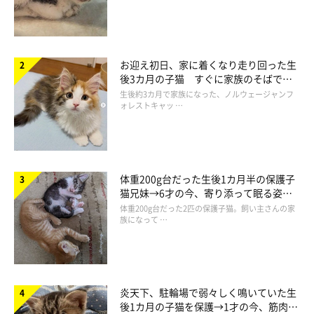
お迎え初日、家に着くなり走り回った生
後3カ月の子猫 すぐに家族のそばで落
ち着く姿に「迎えてよかった」
生後約3カ月で家族になった、ノルウェージャンフ
ォレストキャッ …
体重200g台だった生後1カ月半の保護子
猫兄妹→6才の今、寄り添って眠る姿に
ほっこり！
体重200g台だった2匹の保護子猫。飼い主さんの家
族になって …
炎天下、駐輪場で弱々しく鳴いていた生
後1カ月の子猫を保護→1才の今、筋肉質