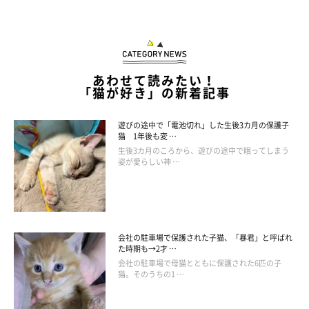
あわせて読みたい！
「猫が好き」の新着記事
遊びの途中で「電池切れ」した生後3カ月の保護子
猫 1年後も変 …
生後3カ月のころから、遊びの途中で眠ってしまう
姿が愛らしい神 …
会社の駐車場で保護された子猫、「暴君」と呼ばれ
た時期も→2才 …
会社の駐車場で母猫とともに保護された6匹の子
猫。そのうちの1 …