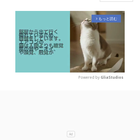
もっと読む
arrow_forward_ios
Powered by 
GliaStudios
M
u
t
e