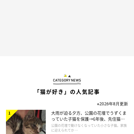
「猫が好き」の人気記事
※2026年8月更新
大雨が迫る夕方、公園の花壇でうずくま
っていた子猫を保護→6年後、先住猫
と“姉妹”のような関係に
公園の花壇で動けなくなっていた小さな子猫。家族
に迎えられてか …