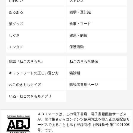
かわいい
ストレス
あるある
雑学・豆知識
猫グッズ
食事・フード
しぐさ
健康・病気
エンタメ
保護活動
雑誌『ねこのきもち』
ねこのきもち健保
キャットフードの正しい選び方
猫診断
ねこのきもちクイズ
購読者専用ページ
いぬ・ねこのきもちアプリ
ＡＢＪマークは、この電子書店・電子書籍配信サービス
が、著作権者からコンテンツ使用許諾を得た正規版配信サ
ービスであることを示す登録商標（登録番号 第11091003
号）です。