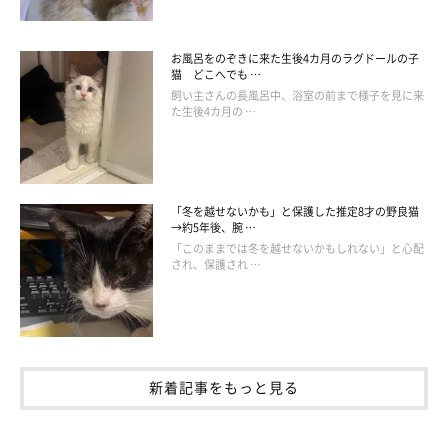
お風呂をのぞきに来た生後4カ月のラグドールの子
猫 どこへでも …
飼い主さんの長風呂中、浴室の前まで様子を見に来
た生後4カ月の …
「冬を越せないかも」と保護した推定8才の野良猫
→約5年後、腕 …
「このままでは冬を越せないかもしれない」と心配
され、保護され …
新着記事をもっと見る