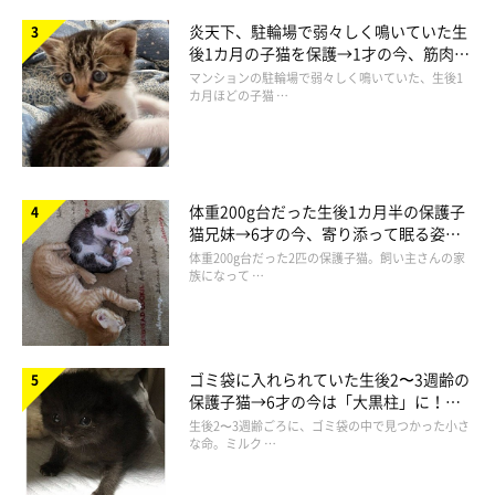
炎天下、駐輪場で弱々しく鳴いていた生
後1カ月の子猫を保護→1才の今、筋肉質
でツンデレなコに成長
マンションの駐輪場で弱々しく鳴いていた、生後1
カ月ほどの子猫 …
体重200g台だった生後1カ月半の保護子
猫兄妹→6才の今、寄り添って眠る姿に
ほっこり！
体重200g台だった2匹の保護子猫。飼い主さんの家
族になって …
ゴミ袋に入れられていた生後2〜3週齢の
保護子猫→6才の今は「大黒柱」に！
美しい黒猫に成長した姿にグッとくる
生後2〜3週齢ごろに、ゴミ袋の中で見つかった小さ
な命。ミルク …