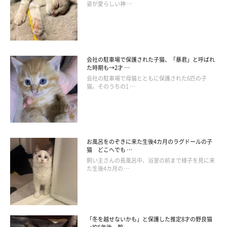
姿が愛らしい神 …
会社の駐車場で保護された子猫、「暴君」と呼ばれ
た時期も→2才 …
会社の駐車場で母猫とともに保護された6匹の子
猫。そのうちの1 …
お風呂をのぞきに来た生後4カ月のラグドールの子
猫 どこへでも …
飼い主さんの長風呂中、浴室の前まで様子を見に来
た生後4カ月の …
「冬を越せないかも」と保護した推定8才の野良猫