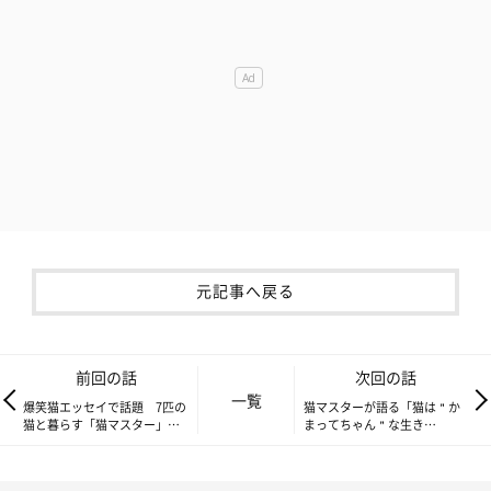
元記事へ戻る
前回の話
次回の話
一覧
爆笑猫エッセイで話題 7匹の
猫マスターが語る「猫は＂か
猫と暮らす「猫マスター」響
まってちゃん＂な生き
介さんって!?
物！？」【村松君(猫)と愉快
な仲間たち＃２】