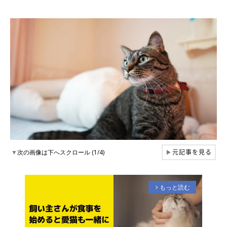
元記事を見る
▼
次の画像は下へスクロール (1/4)
▶
もっと読む
arrow_forward_ios