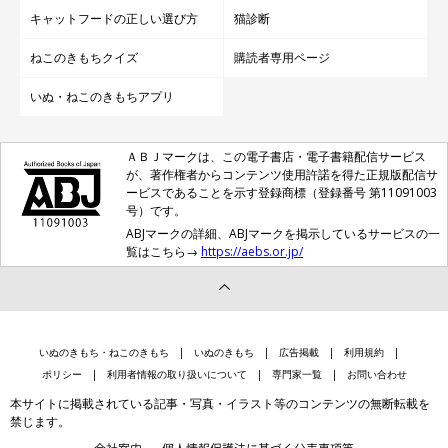
キャットフードの正しい選び方
猫診断
ねこのきもちクイズ
購読者専用ページ
いぬ・ねこのきもちアプリ
ＡＢＪマークは、この電子書店・電子書籍配信サービス
が、著作権者からコンテンツ使用許諾を得た正規版配信サ
ービスであることを示す登録商標（登録番号 第11091003
号）です。
ABJマークの詳細、ABJマークを掲示しているサービスの一
覧はこちら→
https://aebs.or.jp/
いぬのきもち・ねこのきもち
いぬのきもち
広告掲載
利用規約
ポリシー
利用者情報の取り扱いについて
専門家一覧
お問い合わせ
本サイトに掲載されている記事・写真・イラスト等のコンテンツの無断転載を
禁じます。