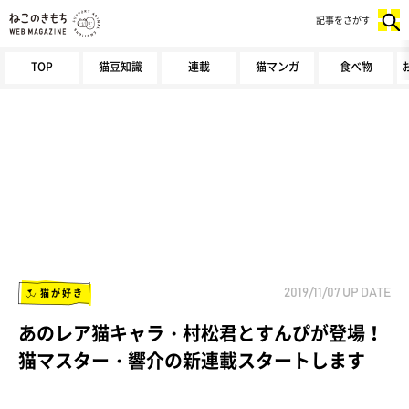
記事をさがす
TOP
猫豆知識
連載
猫マンガ
食べ物
猫が好き
2019/11/07
UP DATE
あのレア猫キャラ・村松君とすんぴが登場！
猫マスター・響介の新連載スタートします