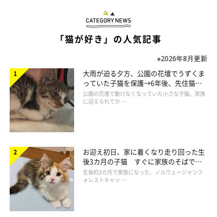
「猫が好き」の人気記事
※2026年8月更新
大雨が迫る夕方、公園の花壇でうずくま
っていた子猫を保護→6年後、先住猫
と“姉妹”のような関係に
公園の花壇で動けなくなっていた小さな子猫。家族
に迎えられてか …
お迎え初日、家に着くなり走り回った生
後3カ月の子猫 すぐに家族のそばで落
ち着く姿に「迎えてよかった」
生後約3カ月で家族になった、ノルウェージャンフ
ォレストキャッ …