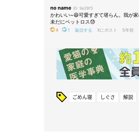
ごめん寝
しぐさ
解説