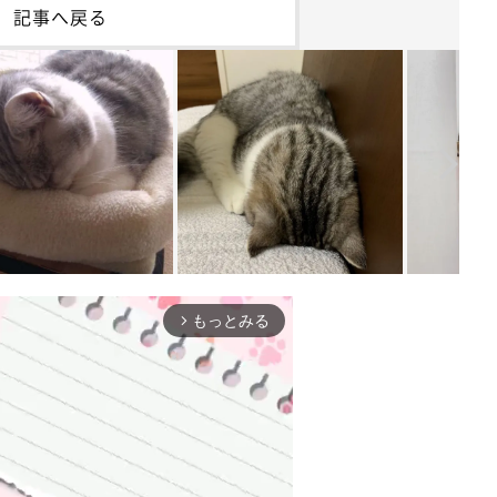
記事へ戻る
もっとみる
arrow_forward_ios