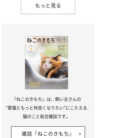
本名：ドミトリー・ドンスコイ）。ドンち
もっと見る
ゃんは、保護猫でした。ドンちゃんが見つ
かったのは、飼い主さんの姉の勤め先の敷
地内でした。ゴミ袋に入れられている
『ねこのきもち』は、飼い主さんの
“愛猫ともっと仲良くなりたい”にこたえる
猫のこと総合雑誌です。
雑誌『ねこのきもち』