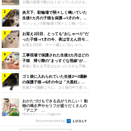
と“姉妹”のような関係に
公園の花壇で動けなくなっていた小さな子
猫。家族に迎えられてから6年、先住猫と
炎天下、駐輪場で弱々しく鳴いていた
の間には深い絆が育まれていました。保護
当時のティダちゃん。
生後1カ月の子猫を保護→1才の今、筋
@muumuu62197189紹介するのは、
肉質でツンデレなコに成長
マンションの駐輪場で弱々しく鳴いてい
X（旧Twitter）ユーザー
た、生後1カ月ほどの子猫。家族に迎えら
@muumuu62197189さんの愛猫・ティダ
お迎え2日目、とっても“おしゃべり”だ
れてから1年、体も行動も大きく成長しま
ちゃん（取材時6才）の成長記録です。こ
した。炎天下の駐輪場で鳴いていた小さな
った子猫→1才の今、夜は甘えん坊モー
ちらは、生後3カ月ごろのティダちゃん。
子猫保護当時のモモちゃん。@Kingponzu
ドになるコに成長！
お迎え2日目、ケージ越しに“おしゃべ
飼い主さんが出会ったのは、夜から大雨に
紹介するのは、X（旧Twitter）ユーザー
り”する姿を見せていた子猫。1才になった
なると予報されていた日の夕方でした。花
@Kingponzuさんの愛猫・モモちゃん（取
工事現場で保護された生後2カ月ほどの
今も見せる愛らしい姿にキュンとします。
壇で動けずにいた子猫保護したばかりのテ
材時1才）の成長記録です。こちらは、モ
お迎え2日目、ケージ越しに何かを伝える
子猫 帰り際の“まっすぐな視線”が忘
ィダちゃん。@muumuu62197189飼い主
モちゃんが生後1カ月ごろに撮影された一
ももちゃん“おしゃべり”なももちゃん。
れられず、家族の一員に
家族に迎える予定はなかった小さな子猫。
さんは、公園の
枚。飼い主さんの自宅マンションの駐輪場
@poocoonyan紹介するのは、Instagram
帰り際に見せた姿が、飼い主さんの心に残
で鳴いていたところを保護された当時の姿
ユーザー@poocoonyanさんの愛猫・もも
ゴミ袋に入れられていた生後2〜3週齢
りました。保護当時の夏目ちゃん。
です。子猫時代のモモちゃん。
ちゃん（取材時1才／マンチカン）です。
@shibainu_rintaro紹介するのは、
の保護子猫→6才の今は「大黒柱」
@Kingponzuその日は気温が35℃を
こちらの動画は、ももちゃんが生後2カ月
Instagramユーザー@shibainu_rintaroさ
に！ 美しい黒猫に成長した姿にグッ
生後2〜3週齢ごろに、ゴミ袋の中で見つか
を過ぎたころ、お迎え2日目に撮影された
んの愛猫・夏目（なつめ）ちゃん（取材時
った小さな命。ミルクから育てられたその
とくる
もの。新しい環境にゆっくり慣れてもらう
3才）。工事現場で親猫とはぐれたとみら
子猫は今、家族に欠かせない存在へと成長
おかたづけもできる点がうれしい！ 動
ため、当時はケージの中で過ごしていまし
れ、保護された当時は生後2カ月ほどだっ
しました。ゴミ袋の中で見つかった、ミニ
物の鳴き声やセリフが盛りだくさんの
た。鳴いてアピールするももち
たといいます。新しい飼い主を探すつもり
モグラのような子猫よちよち歩きをしてい
「アニア ...
が……保護されてケージに入っている夏目
たころの、生後2〜3週齢ごろのドンちゃ
PR(タカラトミー｜Hugkum)
ちゃん。@shibainu_rintaro夏目ちゃんを
ん。@doddou_1今回紹介するのは、
Recommended by
保護したのは、以前、飼い主さんの愛猫・
X（旧Twitter）ユーザー@doddou_1さん
ちくわく
の愛猫・ドンちゃん（取材時、推定6才／