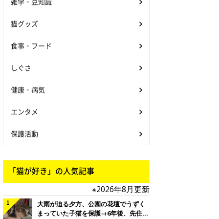
雑学・豆知識
猫グッズ
食事・フード
しぐさ
健康・病気
エンタメ
保護活動
「猫が好き」の人気記事
※2026年8月更新
大雨が迫る夕方、公園の花壇でうずく
まっていた子猫を保護→6年後、先住猫