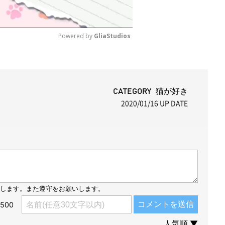
Powered by 
GliaStudios
M
u
t
CATEGORY 猫が好き
2020/01/16
UP DATE
e