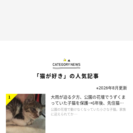
「猫が好き」の人気記事
※2026年8月更新
大雨が迫る夕方、公園の花壇でうずくま
っていた子猫を保護→6年後、先住猫
と“姉妹”のような関係に
公園の花壇で動けなくなっていた小さな子猫。家族
に迎えられてか …