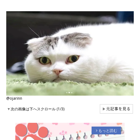
@ojarinn
元記事を見る
▼
次の画像は下へスクロール (1/3)
▶
もっと読む
arrow_forward_ios