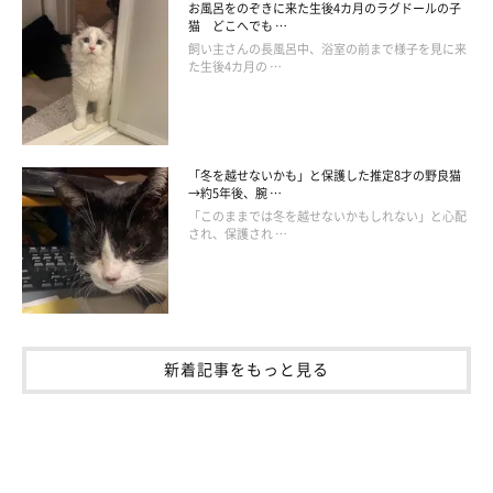
お風呂をのぞきに来た生後4カ月のラグドールの子
猫 どこへでも …
飼い主さんの長風呂中、浴室の前まで様子を見に来
た生後4カ月の …
「冬を越せないかも」と保護した推定8才の野良猫
→約5年後、腕 …
「このままでは冬を越せないかもしれない」と心配
され、保護され …
新着記事をもっと見る