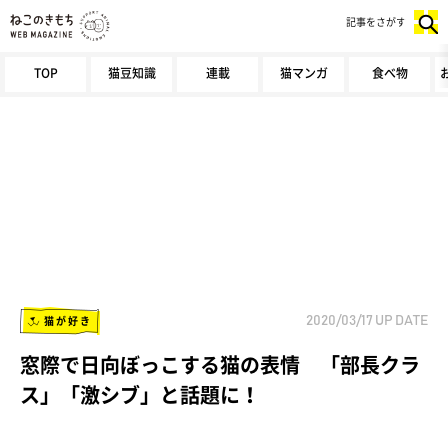
記事をさがす
TOP
猫豆知識
連載
猫マンガ
食べ物
猫が好き
2020/03/17
UP DATE
窓際で日向ぼっこする猫の表情 「部長クラ
ス」「激シブ」と話題に！