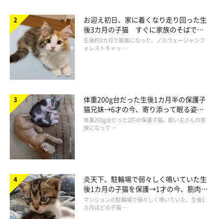
お迎え初日、家に着くなり走り回った生
後3カ月の子猫 すぐに家族のそばで落
ち着く姿に「迎えてよかった」
生後約3カ月で家族になった、ノルウェージャンフ
ォレストキャッ …
体重200g台だった生後1カ月半の保護子
猫兄妹→6才の今、寄り添って眠る姿に
ほっこり！
体重200g台だった2匹の保護子猫。飼い主さんの家
族になって …
炎天下、駐輪場で弱々しく鳴いていた生
後1カ月の子猫を保護→1才の今、筋肉質
でツンデレなコに成長
マンションの駐輪場で弱々しく鳴いていた、生後1
カ月ほどの子猫 …