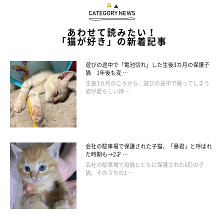
あわせて読みたい！
「猫が好き」の新着記事
遊びの途中で「電池切れ」した生後3カ月の保護子
猫 1年後も変 …
生後3カ月のころから、遊びの途中で眠ってしまう
姿が愛らしい神 …
会社の駐車場で保護された子猫、「暴君」と呼ばれ
た時期も→2才 …
会社の駐車場で母猫とともに保護された6匹の子
猫。そのうちの1 …