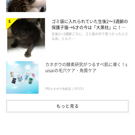
ゴミ袋に入れられていた生後2〜3週齢の
保護子猫→6才の今は「大黒柱」に！
美しい黒猫に成長した姿にグッとくる
生後2〜3週齢ごろに、ゴミ袋の中で見つかった小さ
な命。ミルク …
カネボウの酵素研究がつるすべ肌に導く！s
uisaiの毛穴ケア・角質ケア
PR(カネボウ化粧品｜VOCE)
もっと見る