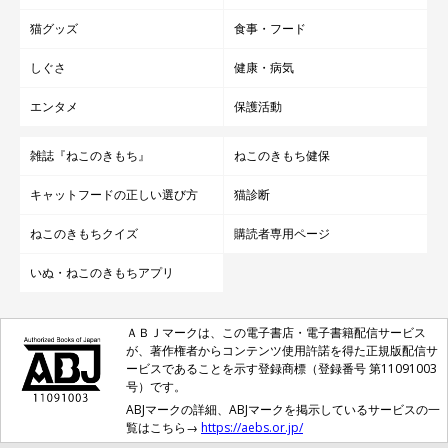
猫グッズ
食事・フード
しぐさ
健康・病気
エンタメ
保護活動
雑誌『ねこのきもち』
ねこのきもち健保
キャットフードの正しい選び方
猫診断
ねこのきもちクイズ
購読者専用ページ
いぬ・ねこのきもちアプリ
ＡＢＪマークは、この電子書店・電子書籍配信サービス
が、著作権者からコンテンツ使用許諾を得た正規版配信サ
ービスであることを示す登録商標（登録番号 第11091003
号）です。
ABJマークの詳細、ABJマークを掲示しているサービスの一
覧はこちら→
https://aebs.or.jp/