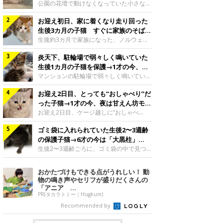
と“姉妹”のような関係に
公園の花壇で動けなくなっていた小さな子
猫。家族に迎えられてから6年、先住猫と
お迎え初日、家に着くなり走り回った
の間には深い絆が育まれていました。保護
当時のティダちゃん。
生後3カ月の子猫 すぐに家族のそばで
@muumuu62197189紹介するのは、
落ち着く姿に「迎えてよかった」
生後約3カ月で家族になった、ノルウェー
X（旧Twitter）ユーザー
ジャンフォレストキャットの子猫。お迎え
@muumuu62197189さんの愛猫・ティダ
炎天下、駐輪場で弱々しく鳴いていた
翌日には、すでに家でくつろぐ様子を見せ
ちゃん（取材時6才）の成長記録です。こ
ていました。お迎え翌日、ベッドでうとう
生後1カ月の子猫を保護→1才の今、筋
ちらは、生後3カ月ごろのティダちゃん。
とするむうちゃんお迎え翌日のむうちゃ
肉質でツンデレなコに成長
マンションの駐輪場で弱々しく鳴いてい
飼い主さんが出会ったのは、夜から大雨に
ん。@umimugi0304紹介するのは、
た、生後1カ月ほどの子猫。家族に迎えら
なると予報されていた日の夕方でした。花
Instagramユーザー@umimugi0304さんの
お迎え2日目、とっても“おしゃべり”だ
れてから1年、体も行動も大きく成長しま
壇で動けずにいた子猫保護したばかりのテ
愛猫・むうちゃん（撮影時、生後約3カ月
した。炎天下の駐輪場で鳴いていた小さな
った子猫→1才の今、夜は甘えん坊モー
ィダちゃん。@muumuu62197189飼い主
／ノルウェージャンフォレストキャッ
子猫保護当時のモモちゃん。@Kingponzu
ドになるコに成長！
お迎え2日目、ケージ越しに“おしゃべ
さんは、公園の
ト）。こちらは、お迎え翌日に撮影された
紹介するのは、X（旧Twitter）ユーザー
り”する姿を見せていた子猫。1才になった
一枚。ゴハンをお腹いっぱい食べたむうち
@Kingponzuさんの愛猫・モモちゃん（取
ゴミ袋に入れられていた生後2〜3週齢
今も見せる愛らしい姿にキュンとします。
ゃんは眠くなり、飼い主さん夫婦のベッド
材時1才）の成長記録です。こちらは、モ
お迎え2日目、ケージ越しに何かを伝える
の保護子猫→6才の今は「大黒柱」
でうとうとし始めたのだとか。飼い主さ
モちゃんが生後1カ月ごろに撮影された一
ももちゃん“おしゃべり”なももちゃん。
に！ 美しい黒猫に成長した姿にグッ
生後2〜3週齢ごろに、ゴミ袋の中で見つか
枚。飼い主さんの自宅マンションの駐輪場
@poocoonyan紹介するのは、Instagram
った小さな命。ミルクから育てられたその
とくる
で鳴いていたところを保護された当時の姿
ユーザー@poocoonyanさんの愛猫・もも
子猫は今、家族に欠かせない存在へと成長
おかたづけもできる点がうれしい！ 動
です。子猫時代のモモちゃん。
ちゃん（取材時1才／マンチカン）です。
しました。ゴミ袋の中で見つかった、ミニ
物の鳴き声やセリフが盛りだくさんの
@Kingponzuその日は気温が35℃を
こちらの動画は、ももちゃんが生後2カ月
モグラのような子猫よちよち歩きをしてい
「アニア ...
を過ぎたころ、お迎え2日目に撮影された
たころの、生後2〜3週齢ごろのドンちゃ
PR(タカラトミー｜Hugkum)
もの。新しい環境にゆっくり慣れてもらう
ん。@doddou_1今回紹介するのは、
Recommended by
ため、当時はケージの中で過ごしていまし
X（旧Twitter）ユーザー@doddou_1さん
た。鳴いてアピールするももち
の愛猫・ドンちゃん（取材時、推定6才／