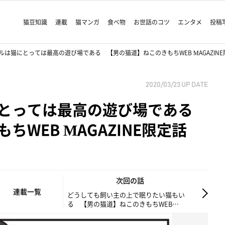
猫豆知識
連載
猫マンガ
食べ物
お世話のコツ
エンタメ
投稿
は猫にとっては最高の遊び場である 【男の猫道】ねこのきもちWEB MAGAZINE限定話
2020/03/23
UP DATE
にとっては最高の遊び場である
WEB MAGAZINE限定話
次回の話
連載一覧
どうしても飼い主の上で眠りたい猫もい
る 【男の猫道】ねこのきもちWEB
MAGAZINE限定話 vol.39