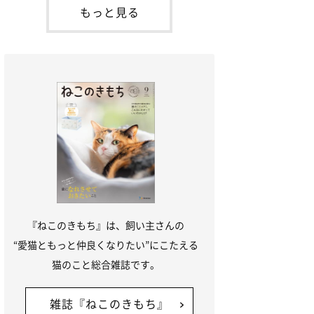
本名：ドミトリー・ドンスコイ）。ドンち
もっと見る
ゃんは、保護猫でした。ドンちゃんが見つ
かったのは、飼い主さんの姉の勤め先の敷
地内でした。ゴミ袋に入れられている
『ねこのきもち』は、飼い主さんの
“愛猫ともっと仲良くなりたい”にこたえる
猫のこと総合雑誌です。
雑誌『ねこのきもち』