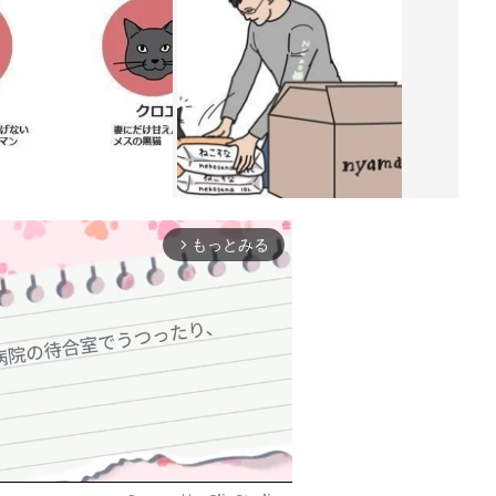
もっとみる
arrow_forward_ios