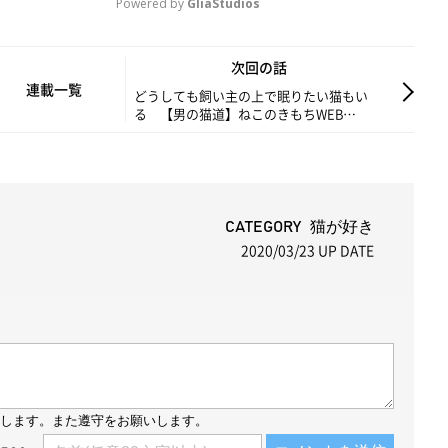
Powered by 
GliaStudios
M
次回の話
u
連載一覧
どうしても飼い主の上で眠りたい猫もい
る 【男の猫道】ねこのきもちWEB
t
MAGAZINE限定話 vol.39
e
CATEGORY 猫が好き
2020/03/23
UP DATE