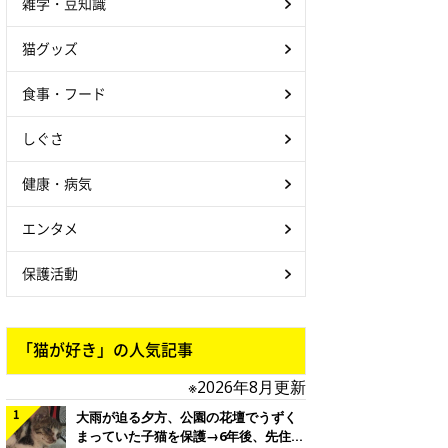
雑学・豆知識
猫グッズ
食事・フード
しぐさ
健康・病気
エンタメ
保護活動
「猫が好き」の人気記事
※2026年8月更新
大雨が迫る夕方、公園の花壇でうずく
まっていた子猫を保護→6年後、先住猫