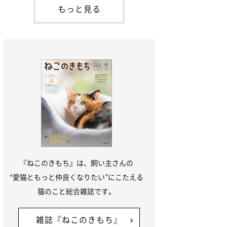
本名：ドミトリー・ドンスコイ）。ドンち
もっと見る
ゃんは、保護猫でした。ドンちゃんが見つ
かったのは、飼い主さんの姉の勤め先の敷
地内でした。ゴミ袋に入れられている
『ねこのきもち』は、飼い主さんの
“愛猫ともっと仲良くなりたい”にこたえる
猫のこと総合雑誌です。
雑誌『ねこのきもち』