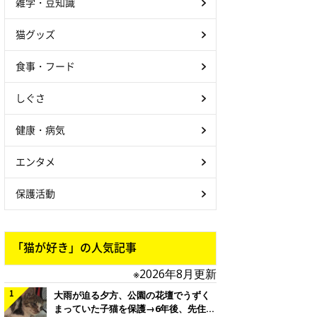
雑学・豆知識
猫グッズ
食事・フード
しぐさ
健康・病気
エンタメ
保護活動
「猫が好き」の人気記事
※2026年8月更新
大雨が迫る夕方、公園の花壇でうずく
まっていた子猫を保護→6年後、先住猫