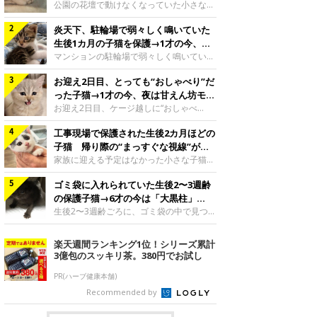
と“姉妹”のような関係に
公園の花壇で動けなくなっていた小さな子
猫。家族に迎えられてから6年、先住猫と
炎天下、駐輪場で弱々しく鳴いていた
の間には深い絆が育まれていました。保護
当時のティダちゃん。
生後1カ月の子猫を保護→1才の今、筋
@muumuu62197189紹介するのは、
肉質でツンデレなコに成長
マンションの駐輪場で弱々しく鳴いてい
X（旧Twitter）ユーザー
た、生後1カ月ほどの子猫。家族に迎えら
@muumuu62197189さんの愛猫・ティダ
お迎え2日目、とっても“おしゃべり”だ
れてから1年、体も行動も大きく成長しま
ちゃん（取材時6才）の成長記録です。こ
した。炎天下の駐輪場で鳴いていた小さな
った子猫→1才の今、夜は甘えん坊モー
ちらは、生後3カ月ごろのティダちゃん。
子猫保護当時のモモちゃん。@Kingponzu
ドになるコに成長！
お迎え2日目、ケージ越しに“おしゃべ
飼い主さんが出会ったのは、夜から大雨に
紹介するのは、X（旧Twitter）ユーザー
り”する姿を見せていた子猫。1才になった
なると予報されていた日の夕方でした。花
@Kingponzuさんの愛猫・モモちゃん（取
工事現場で保護された生後2カ月ほどの
今も見せる愛らしい姿にキュンとします。
壇で動けずにいた子猫保護したばかりのテ
材時1才）の成長記録です。こちらは、モ
お迎え2日目、ケージ越しに何かを伝える
子猫 帰り際の“まっすぐな視線”が忘
ィダちゃん。@muumuu62197189飼い主
モちゃんが生後1カ月ごろに撮影された一
ももちゃん“おしゃべり”なももちゃん。
れられず、家族の一員に
家族に迎える予定はなかった小さな子猫。
さんは、公園の
枚。飼い主さんの自宅マンションの駐輪場
@poocoonyan紹介するのは、Instagram
帰り際に見せた姿が、飼い主さんの心に残
で鳴いていたところを保護された当時の姿
ユーザー@poocoonyanさんの愛猫・もも
ゴミ袋に入れられていた生後2〜3週齢
りました。保護当時の夏目ちゃん。
です。子猫時代のモモちゃん。
ちゃん（取材時1才／マンチカン）です。
@shibainu_rintaro紹介するのは、
の保護子猫→6才の今は「大黒柱」
@Kingponzuその日は気温が35℃を
こちらの動画は、ももちゃんが生後2カ月
Instagramユーザー@shibainu_rintaroさ
に！ 美しい黒猫に成長した姿にグッ
生後2〜3週齢ごろに、ゴミ袋の中で見つか
を過ぎたころ、お迎え2日目に撮影された
んの愛猫・夏目（なつめ）ちゃん（取材時
った小さな命。ミルクから育てられたその
とくる
もの。新しい環境にゆっくり慣れてもらう
3才）。工事現場で親猫とはぐれたとみら
子猫は今、家族に欠かせない存在へと成長
楽天週間ランキング1位！シリーズ累計
ため、当時はケージの中で過ごしていまし
れ、保護された当時は生後2カ月ほどだっ
しました。ゴミ袋の中で見つかった、ミニ
3億包のスッキリ茶。380円でお試し
た。鳴いてアピールするももち
たといいます。新しい飼い主を探すつもり
モグラのような子猫よちよち歩きをしてい
が……保護されてケージに入っている夏目
たころの、生後2〜3週齢ごろのドンちゃ
PR(ハーブ健康本舗)
ちゃん。@shibainu_rintaro夏目ちゃんを
ん。@doddou_1今回紹介するのは、
Recommended by
保護したのは、以前、飼い主さんの愛猫・
X（旧Twitter）ユーザー@doddou_1さん
ちくわく
の愛猫・ドンちゃん（取材時、推定6才／