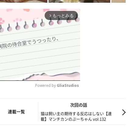
もっとみる
arrow_forward_ios
Powered by 
GliaStudios
M
次回の話
u
連載一覧
猫は飼い主の期待する反応はしない【連
載】マンチカンのぷーちゃん vol.132
t
e