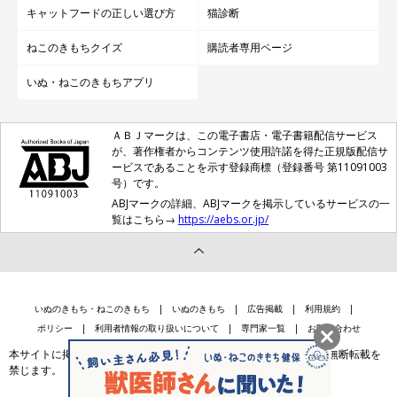
キャットフードの正しい選び方
猫診断
ねこのきもちクイズ
購読者専用ページ
いぬ・ねこのきもちアプリ
ＡＢＪマークは、この電子書店・電子書籍配信サービス
が、著作権者からコンテンツ使用許諾を得た正規版配信サ
ービスであることを示す登録商標（登録番号 第11091003
号）です。
ABJマークの詳細、ABJマークを掲示しているサービスの一
覧はこちら→
https://aebs.or.jp/
いぬのきもち・ねこのきもち
いぬのきもち
広告掲載
利用規約
ポリシー
利用者情報の取り扱いについて
専門家一覧
お問い合わせ
本サイトに掲載されている記事・写真・イラスト等のコンテンツの無断転載を
禁じます。
会社案内
個人情報保護法に基づく公表事項等