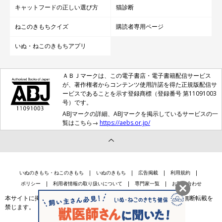
キャットフードの正しい選び方
猫診断
ねこのきもちクイズ
購読者専用ページ
いぬ・ねこのきもちアプリ
ＡＢＪマークは、この電子書店・電子書籍配信サービス
が、著作権者からコンテンツ使用許諾を得た正規版配信サ
ービスであることを示す登録商標（登録番号 第11091003
号）です。
ABJマークの詳細、ABJマークを掲示しているサービスの一
覧はこちら→
https://aebs.or.jp/
いぬのきもち・ねこのきもち
いぬのきもち
広告掲載
利用規約
ポリシー
利用者情報の取り扱いについて
専門家一覧
お問い合わせ
本サイトに掲載されている記事・写真・イラスト等のコンテンツの無断転載を
禁じます。
会社案内
個人情報保護法に基づく公表事項等