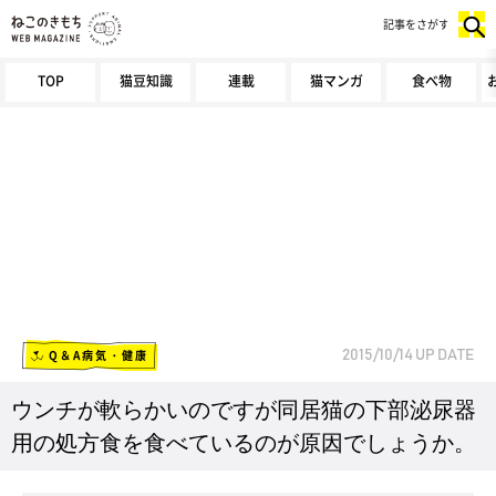
記事をさがす
TOP
猫豆知識
連載
猫マンガ
食べ物
Q＆A病気・健康
2015/10/14
UP DATE
ウンチが軟らかいのですが同居猫の下部泌尿器
用の処方食を食べているのが原因でしょうか。