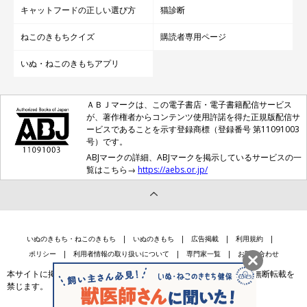
キャットフードの正しい選び方
猫診断
ねこのきもちクイズ
購読者専用ページ
いぬ・ねこのきもちアプリ
ＡＢＪマークは、この電子書店・電子書籍配信サービス
が、著作権者からコンテンツ使用許諾を得た正規版配信サ
ービスであることを示す登録商標（登録番号 第11091003
号）です。
ABJマークの詳細、ABJマークを掲示しているサービスの一
覧はこちら→
https://aebs.or.jp/
いぬのきもち・ねこのきもち
いぬのきもち
広告掲載
利用規約
ポリシー
利用者情報の取り扱いについて
専門家一覧
お問い合わせ
本サイトに掲載されている記事・写真・イラスト等のコンテンツの無断転載を
禁じます。
会社案内
個人情報保護法に基づく公表事項等