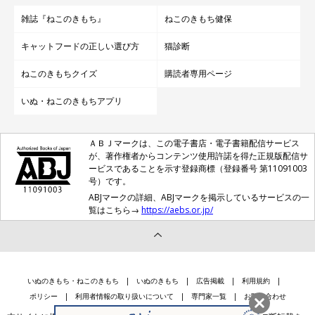
雑誌『ねこのきもち』
ねこのきもち健保
キャットフードの正しい選び方
猫診断
ねこのきもちクイズ
購読者専用ページ
いぬ・ねこのきもちアプリ
ＡＢＪマークは、この電子書店・電子書籍配信サービス
が、著作権者からコンテンツ使用許諾を得た正規版配信サ
ービスであることを示す登録商標（登録番号 第11091003
号）です。
ABJマークの詳細、ABJマークを掲示しているサービスの一
覧はこちら→
https://aebs.or.jp/
いぬのきもち・ねこのきもち
いぬのきもち
広告掲載
利用規約
ポリシー
利用者情報の取り扱いについて
専門家一覧
お問い合わせ