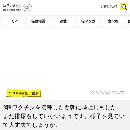
記事をさがす
TOP
猫豆知識
連載
猫マンガ
食べ物
Q＆A病気・健康
2015/10/14
UP DATE
3種ワクチンを接種した翌朝に嘔吐しました。
また排尿もしていないようです。様子を見てい
て大丈夫でしょうか。