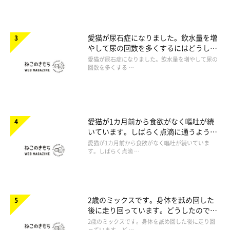
愛猫が尿石症になりました。飲水量を増
やして尿の回数を多くするにはどうした
らいいですか。
愛猫が尿石症になりました。飲水量を増やして尿の
回数を多くする …
愛猫が1カ月前から食欲がなく嘔吐が続
いています。しばらく点滴に通うように
言われたのですが心配です。
愛猫が1カ月前から食欲がなく嘔吐が続いていま
す。しばらく点滴 …
2歳のミックスです。身体を舐め回した
後に走り回っています。どうしたのでし
ょうか。
2歳のミックスです。身体を舐め回した後に走り回
っています。ど …