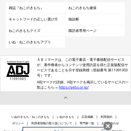
雑誌『ねこのきもち』
ねこのきもち健保
キャットフードの正しい選び方
猫診断
ねこのきもちクイズ
購読者専用ページ
いぬ・ねこのきもちアプリ
ＡＢＪマークは、この電子書店・電子書籍配信サービス
が、著作権者からコンテンツ使用許諾を得た正規版配信サ
ービスであることを示す登録商標（登録番号 第11091003
号）です。
ABJマークの詳細、ABJマークを掲示しているサービスの一
覧はこちら→
https://aebs.or.jp/
いぬのきもち・ねこのきもち
いぬのきもち
広告掲載
利用規約
ポリシー
利用者情報の取り扱いについて
専門家一覧
お問い合わせ