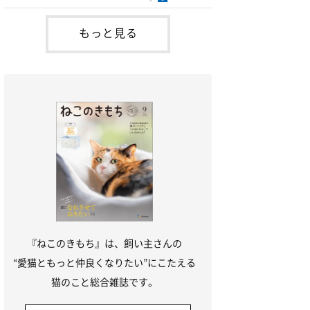
ら、吐く回数を減らすように努めながら様
子を見ていてもよいかと思います。毛玉を
減らすためにはブラッシングをして抜け毛
もっと見る
の手入れをしたり、毛玉を便に排泄させる
フードや毛玉除去剤を利用する方法があり
ます。未消化物を吐くのは、1回に食べる
量が多い猫、早食
『ねこのきもち』は、飼い主さんの
“愛猫ともっと仲良くなりたい”にこたえる
猫のこと総合雑誌です。