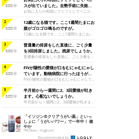
スが出ていました。去勢手術に失敗し
たのでしょうか。
お気に入りの布団にフミフミしてペニスが
出ていました。去勢手術に失敗したのでし
12歳になる猫です。ここ1週間たまにお
ょうか。去勢手術は精巣を除去して精子が
できないようにする手術ですので、ペニス
腹がゴロゴロ鳴るのですが。
の機能まで制御する手術ではありません。
12歳になる猫です。ここ1週間たまにお腹
フミフミするとリラックスしたり気分がよ
がゴロゴロ鳴るのですが。ご相談者様の愛
くなって、ペニスが出てくることがあるよ
普通量の排尿をした直後に、ごく少量
猫のお腹が、ここ1週間ゴロゴロと鳴って
うです。ミックス|Ｃ|1歳3カ月監修／ね
いるのですね。腸は、腸のぜんどう運動と
を3回排尿しました。残尿でしょうか。
このきもち相談室 担当獣医師
いう動きにより、胃腸の内容物を肛門のほ
普通量の排尿をした直後に、ごく少量を3
うへと送り出すように動いています。一般
回排尿しました。残尿でしょうか。ご相談
的に、腹鳴はこれらの腸のぜんどう運動が
FIVが陽性の愛猫が口をむにゃむにゃし
者様がおっしゃられているように、ご相談
亢進したときなどに、お腹のガスが動くと
者様の愛猫は残尿感があって、このように
ています。動物病院に行ったほうがい
聞こえてくる音です。普段はあまりそうい
排尿をしているのだと思われます。膀胱炎
いですか。
FIVが陽性の愛猫が口をむにゃむにゃして
った腹鳴が聞こえない猫では、急に腹鳴が
や尿石症などの尿路系の疾患を患っている
います。動物病院に行ったほうがいいです
聞こえてくると、その後下痢になってしま
可能性が高いです。できるだけ早くかかり
半月前から一週間に2、3回愛猫が吐き
か。口をむにゃむにゃするしぐさは、口の
うことがあります。しかし、ご相談者様の
つけの動物病院へ行き、診てもらってくだ
中に何か違和感を感じているときや吐き気
ます。心配ないでしょうか。
愛猫は、1週間お腹がゴロゴロ鳴っている
さいね。膀胱炎や尿石症などの尿路系の疾
を感じているときに見られる場合が多いで
半月前から一週間に2、3回愛猫が吐きま
ものの、便に
患が疑われるようなときは、可能であれば
す。特にFIV陽性の猫の場合は、口内炎な
す。心配ないでしょうか。吐く回数が多い
尿をお持ちいただくといいのですが、ご相
どがおこりやすい傾向がありますので、早
と食道炎や栄養不良といった他の病気を起
「イソジン®クリアうがい薬」といっ
談者様の愛猫は、あまり蓄尿することがで
めに受診をして必要な治療を受けるほうが
こすこともあります。原因を確かめて治療
しょに「うがいパワー」で一年中！ 健
きない可能性があり、採尿は特に難しいか
よいでしょう。アメショミックス|♀|9歳7
したり、回数を減らすようにしたほうがよ
やか
も知れません。
カ月監修／ねこのきもち相談室 担当獣医
いかと思います。食事後すぐに毛玉を吐
PR(iNova｜Hugkum)
師
く、または未消化物を吐いているのでした
Recommended by