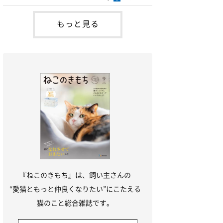
ら、吐く回数を減らすように努めながら様
子を見ていてもよいかと思います。毛玉を
減らすためにはブラッシングをして抜け毛
もっと見る
の手入れをしたり、毛玉を便に排泄させる
フードや毛玉除去剤を利用する方法があり
ます。未消化物を吐くのは、1回に食べる
量が多い猫、早食
『ねこのきもち』は、飼い主さんの
“愛猫ともっと仲良くなりたい”にこたえる
猫のこと総合雑誌です。