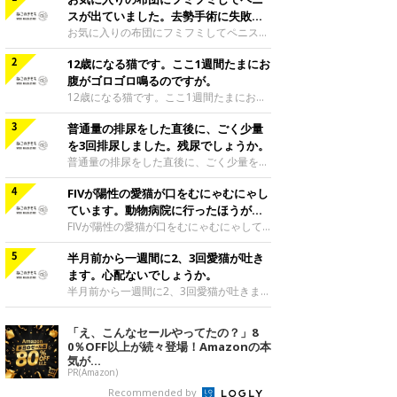
スが出ていました。去勢手術に失敗し
たのでしょうか。
お気に入りの布団にフミフミしてペニスが
出ていました。去勢手術に失敗したのでし
12歳になる猫です。ここ1週間たまにお
ょうか。去勢手術は精巣を除去して精子が
できないようにする手術ですので、ペニス
腹がゴロゴロ鳴るのですが。
の機能まで制御する手術ではありません。
12歳になる猫です。ここ1週間たまにお腹
フミフミするとリラックスしたり気分がよ
がゴロゴロ鳴るのですが。ご相談者様の愛
くなって、ペニスが出てくることがあるよ
普通量の排尿をした直後に、ごく少量
猫のお腹が、ここ1週間ゴロゴロと鳴って
うです。ミックス|Ｃ|1歳3カ月監修／ね
いるのですね。腸は、腸のぜんどう運動と
を3回排尿しました。残尿でしょうか。
このきもち相談室 担当獣医師
いう動きにより、胃腸の内容物を肛門のほ
普通量の排尿をした直後に、ごく少量を3
うへと送り出すように動いています。一般
回排尿しました。残尿でしょうか。ご相談
的に、腹鳴はこれらの腸のぜんどう運動が
FIVが陽性の愛猫が口をむにゃむにゃし
者様がおっしゃられているように、ご相談
亢進したときなどに、お腹のガスが動くと
者様の愛猫は残尿感があって、このように
ています。動物病院に行ったほうがい
聞こえてくる音です。普段はあまりそうい
排尿をしているのだと思われます。膀胱炎
いですか。
FIVが陽性の愛猫が口をむにゃむにゃして
った腹鳴が聞こえない猫では、急に腹鳴が
や尿石症などの尿路系の疾患を患っている
います。動物病院に行ったほうがいいです
聞こえてくると、その後下痢になってしま
可能性が高いです。できるだけ早くかかり
半月前から一週間に2、3回愛猫が吐き
か。口をむにゃむにゃするしぐさは、口の
うことがあります。しかし、ご相談者様の
つけの動物病院へ行き、診てもらってくだ
中に何か違和感を感じているときや吐き気
ます。心配ないでしょうか。
愛猫は、1週間お腹がゴロゴロ鳴っている
さいね。膀胱炎や尿石症などの尿路系の疾
を感じているときに見られる場合が多いで
半月前から一週間に2、3回愛猫が吐きま
ものの、便に
患が疑われるようなときは、可能であれば
す。特にFIV陽性の猫の場合は、口内炎な
す。心配ないでしょうか。吐く回数が多い
尿をお持ちいただくといいのですが、ご相
どがおこりやすい傾向がありますので、早
と食道炎や栄養不良といった他の病気を起
「え、こんなセールやってたの？」8
談者様の愛猫は、あまり蓄尿することがで
めに受診をして必要な治療を受けるほうが
こすこともあります。原因を確かめて治療
0％OFF以上が続々登場！Amazonの本
きない可能性があり、採尿は特に難しいか
よいでしょう。アメショミックス|♀|9歳7
したり、回数を減らすようにしたほうがよ
気が...
も知れません。
カ月監修／ねこのきもち相談室 担当獣医
いかと思います。食事後すぐに毛玉を吐
PR(Amazon)
師
く、または未消化物を吐いているのでした
Recommended by