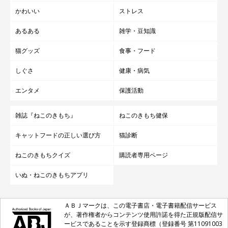
かわいい
ストレス
あるある
雑学・豆知識
猫グッズ
食事・フード
しぐさ
健康・病気
エンタメ
保護活動
雑誌『ねこのきもち』
ねこのきもち健保
キャットフードの正しい選び方
猫診断
ねこのきもちクイズ
購読者専用ページ
いぬ・ねこのきもちアプリ
ＡＢＪマークは、この電子書店・電子書籍配信サービス
が、著作権者からコンテンツ使用許諾を得た正規版配信サ
ービスであることを示す登録商標（登録番号 第11091003