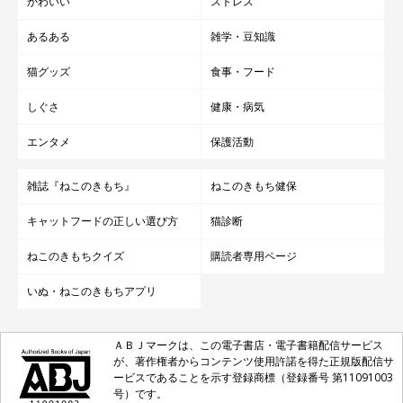
かわいい
ストレス
あるある
雑学・豆知識
猫グッズ
食事・フード
しぐさ
健康・病気
エンタメ
保護活動
雑誌『ねこのきもち』
ねこのきもち健保
キャットフードの正しい選び方
猫診断
ねこのきもちクイズ
購読者専用ページ
いぬ・ねこのきもちアプリ
ＡＢＪマークは、この電子書店・電子書籍配信サービス
が、著作権者からコンテンツ使用許諾を得た正規版配信サ
ービスであることを示す登録商標（登録番号 第11091003
号）です。