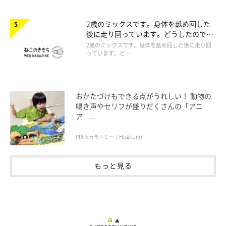
2歳のミックスです。身体を舐め回した
後に走り回っています。どうしたのでし
ょうか。
2歳のミックスです。身体を舐め回した後に走り回
っています。ど …
おかたづけもできる点がうれしい！ 動物の
鳴き声やセリフが盛りだくさんの「アニ
ア ...
PR(タカラトミー｜Hugkum)
もっと見る