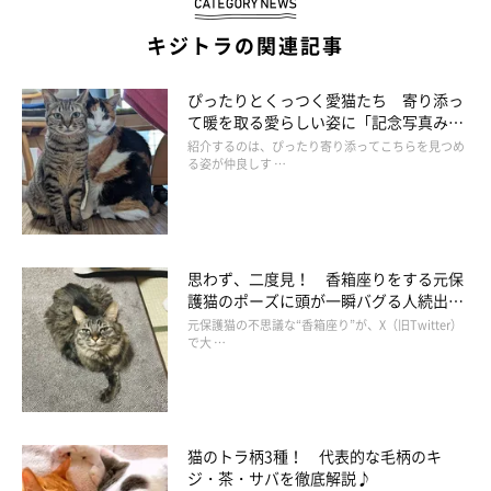
キジトラの関連記事
ぴったりとくっつく愛猫たち 寄り添っ
て暖を取る愛らしい姿に「記念写真みた
い」「ポスターとかでありそう！」の声
紹介するのは、ぴったり寄り添ってこちらを見つめ
る姿が仲良しす …
思わず、二度見！ 香箱座りをする元保
護猫のポーズに頭が一瞬バグる人続出
「手、どうなってる？」
元保護猫の不思議な“香箱座り”が、X（旧Twitter）
で大 …
猫のトラ柄3種！ 代表的な毛柄のキ
ジ・茶・サバを徹底解説♪