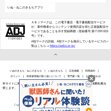
いぬ・ねこのきもちアプリ
ＡＢＪマークは、この電子書店・電子書籍配信サービス
が、著作権者からコンテンツ使用許諾を得た正規版配信サ
ービスであることを示す登録商標（登録番号 第11091003
号）です。
ABJマークの詳細、ABJマークを掲示しているサービスの一
覧はこちら→
https://aebs.or.jp/
いぬのきもち・ねこのきもち
いぬのきもち
広告掲載
利用規約
ポリシー
利用者情報の取り扱いについて
専門家一覧
お問い合わせ
本サイトに掲載されている記事・写真・イラスト等のコンテンツの無断転載を
禁じます。
会社案内
個人情報保護法に基づく公表事項等
Copyright © Benesse Style Care Group Co.,Ltd. All Rights Reserved.