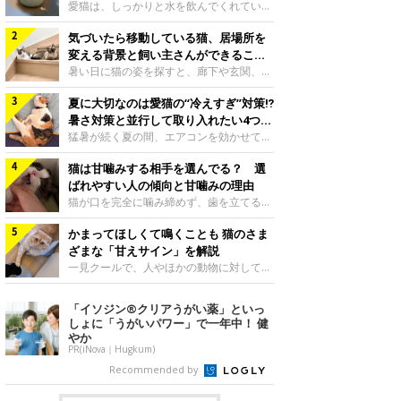
入れ方を解説
愛猫は、しっかりと水を飲んでくれていま
すか？ 夏場はエアコンで室内が涼しいこ
気づいたら移動している猫、居場所を
ともあり、猫があまり水を飲まないこと
も。積極的に水分を摂らせるためには、給
変える背景と飼い主さんができること
水方法を見直したり、フードから水分を摂
を獣医師が解説
暑い日に猫の姿を探すと、廊下や玄関、床
らせたりする方法があります。今回は獣医
の上など、さっきまでとは違う場所にいる
師の重本仁先生に、猫に水分を摂らせるた
夏に大切なのは愛猫の“冷えすぎ”対策⁉
ことがあります。何度も移動しているよう
めにできるためできる工夫を教えていただ
に見えると、落ち着かないのかな、暑さで
暑さ対策と並行して取り入れたい4つの
きました。ボウルの高さを愛猫の好みにね
つらいのかなと気になる場面もあるでしょ
工夫
猛暑が続く夏の間、エアコンを効かせて室
このきもち投稿写真ギャラリー水飲みボウ
う。猫が居場所を変える理由や、飼い主さ
内を冷やしますよね。しかし、人にとって
ルの高さは、猫が飲むときに頭が胃より下
んが整えたい環境などについて、ねこのき
猫は甘噛みする相手を選んでる？ 選
は快適な温度でも、猫にとっては温度が低
にならないように設定すると飲みやすいで
もち獣医師相談室の山口みき先生に伺いま
すぎることも。暑さ対策と並行して、冷え
ばれやすい人の傾向と甘噛みの理由
しょう。首を深く折り曲げずに済むため、
した。 移動は、猫なりの快適さ選びねこ
すぎ対策もしっかりと行うことが大切で
猫が口を完全に噛み締めず、歯を立てる程
関節や食道への負
のきもち投稿写真ギャラリー猫は家の中
す。今回は獣医師の重本仁先生に、猫の冷
度に噛む“甘噛み”。遊びやスキンシップの
で、自分にとって過ごしやすい場所を見つ
えすぎを防ぐ4つの対策を教えていただき
かまってほしくて鳴くことも 猫のさま
ときに繰り出すことがありますが、同じ家
けるのが得意な動物です。 暑い季節に
ました。（1） 冷房の効いていない部屋に
族でも噛まれる頻度に違いがあると感じる
ざまな「甘えサイン」を解説
は、風通しのよい場所やひんやりした床、
行き来できるようにするねこのきもち投稿
ことも。ねこのきもちWEB MAGAZINEで
一見クールで、人やほかの動物に対してあ
熱がこもりにくい場
写真ギャラリー猫が寒いと感じたときに、
は、飼い主さんたちにアンケートを実施
まり求めないように見える猫。しかし、実
冷気から逃れる「逃げ場」を用意しておき
し、愛猫が甘噛みする相手を選んでいると
は甘えん坊な性格の猫も少なくありませ
「イソジン®クリアうがい薬」といっ
ましょう。冷房の効いていない部屋や廊下
感じる状況を教えてもらいました。また、
ん。今回は猫たちが出している“甘えサイ
しょに「うがいパワー」で一年中！ 健
へも自由に行き来できるように、ドアは猫
ねこのきもち獣医師相談室の原駿太朗先生
ン”について、帝京科学大学生命環境学部
やか
が通れる程度に
には、実際に猫は甘噛みする相手を選んで
アニマルサイエンス学科准教授の加隈良枝
PR(iNova｜Hugkum)
いるのか、その真相をお聞きします。約6
先生に教えていただきました。鳴くのは、
Recommended by
割の飼い主さんが「甘噛みする相手を選ん
かまってほしいサインねこのきもち投稿写
でいる」と感じていた※2026年5月実施
真ギャラリーもともと、子猫が親猫に対し