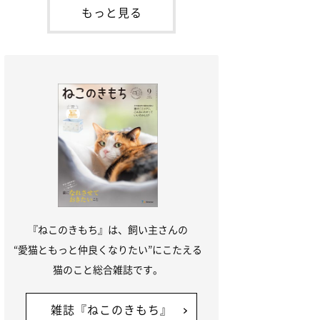
「ね
てお世話を求めるときに鳴き声を使いま
もっと見る
す。子猫なので「ニャー」よりもややか細
い「ミャア」といった鳴き声になります
が、この鳴き声を聞くと成猫が反応すると
いう習性があるようで
『ねこのきもち』は、飼い主さんの
“愛猫ともっと仲良くなりたい”にこたえる
猫のこと総合雑誌です。
雑誌『ねこのきもち』