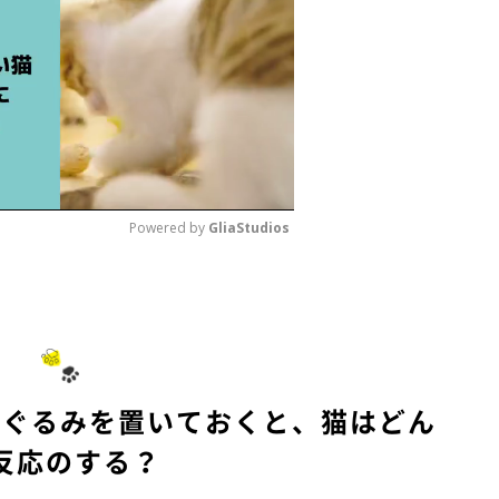
Powered by 
GliaStudios
M
u
t
e
いぐるみを置いておくと、猫はどん
反応のする？