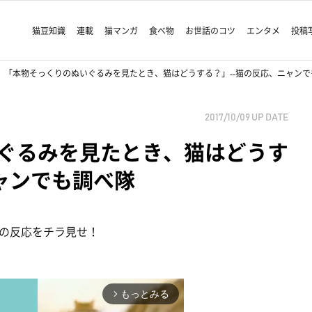
猫豆知識
連載
猫マンガ
食べ物
お世話のコツ
エンタメ
投稿
「本物そっくりのぬいぐるみを見たとき、猫はどうする？」--猫の反応、ニャンで
2017/10/09
UP DATE
ぐるみを見たとき、猫はどうす
ャンでも調べ隊
の反応をチラ見せ！
もっとみる
arrow_forward_ios