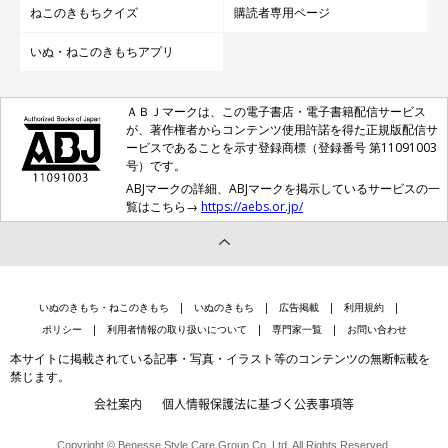
ねこのきもちクイズ
購読者専用ページ
いぬ・ねこのきもちアプリ
ＡＢＪマークは、この電子書店・電子書籍配信サービス
が、著作権者からコンテンツ使用許諾を得た正規版配信サ
ービスであることを示す登録商標（登録番号 第11091003
号）です。
ABJマークの詳細、ABJマークを掲示しているサービスの一
覧はこちら→
https://aebs.or.jp/
いぬのきもち・ねこのきもち
いぬのきもち
広告掲載
利用規約
ポリシー
利用者情報の取り扱いについて
専門家一覧
お問い合わせ
本サイトに掲載されている記事・写真・イラスト等のコンテンツの無断転載を
禁じます。
会社案内
個人情報保護法に基づく公表事項等
Copyright © Benesse Style Care Group Co.,Ltd. All Rights Reserved.