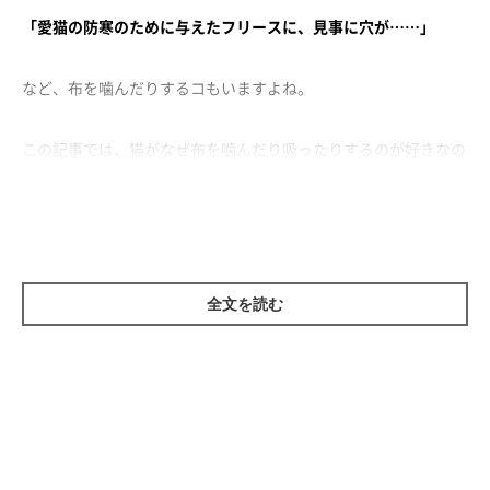
「愛猫の防寒のために与えたフリースに、見事に穴が……」
など、布を噛んだりするコもいますよね。
この記事では、猫がなぜ布を噛んだり吸ったりするのが好きなの
か、その理由と対策についてくわしく解説します！
全文を読む
好奇心や甘え気分で、布を噛んだり吸ったり
することが多い
猫が物を口にするのには、大きく2つの理由があります。ひとつ
は、噛む感触などを楽しむため。もうひとつは、母乳を飲むよう
に布を吸って、甘え気分になっているから。