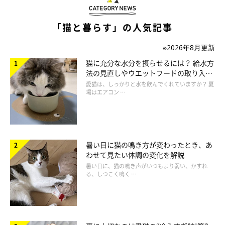
「猫と暮らす」の人気記事
※2026年8月更新
猫に充分な水分を摂らせるには？ 給水方
法の見直しやウエットフードの取り入れ
方を解説
愛猫は、しっかりと水を飲んでくれていますか？ 夏
場はエアコン …
まいにちのねこのきもちアプリ投稿写真より
暑い日に猫の鳴き方が変わったとき、あ
いくら猫が布が好きだからといっても、食べてしまっては大
わせて見たい体調の変化を解説
変！ 愛猫の生活環境を見直して、誤飲誤食などの事故を防ぎま
暑い日に、猫の鳴き声がいつもより弱い、かすれ
る、しつこく鳴く …
しょうね。
出典／「ねこのきもち」2017年1月号 『健康・行動・生活etc.
昨年とくに多かった相談をご紹介! こちら、ねこのきもち獣医師