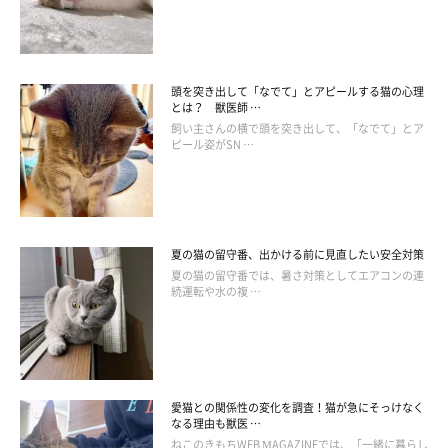
頭を突き出して「なでて」とアピールする猫の心理
とは？ 獣医師 …
飼い主さんの横で頭を突き出して、「なでて」とア
ピール姿がSN …
夏の猫の留守番、出かける前に見直したい安全対策
夏の猫の留守番では、暑さ対策としてエアコンの連
続運転や水の複 …
愛猫との関係性の変化を調査！猫が急にそっけなく
なる理由も獣医 …
ねこのきもちWEB MAGAZINEでは、「一緒に暮らし