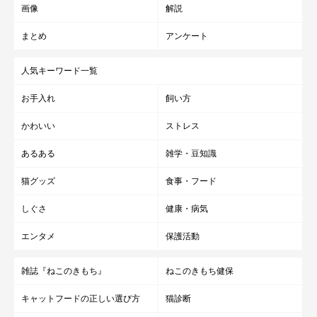
画像
解説
まとめ
アンケート
人気キーワード一覧
お手入れ
飼い方
かわいい
ストレス
あるある
雑学・豆知識
猫グッズ
食事・フード
しぐさ
健康・病気
エンタメ
保護活動
雑誌『ねこのきもち』
ねこのきもち健保
キャットフードの正しい選び方
猫診断