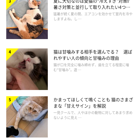
夏に大切なのは愛猫の“冷えすぎ”対策⁉
相談室です スペシャル』
暑さ対策と並行して取り入れたい4つの
工夫
文／Honoka
猛暑が続く夏の間、エアコンを効かせて室内を冷や
しますよね。し …
※写真はアプリ「まいにちのいぬ・ねこのきもち」にご投稿いた
だいたものです。
猫は甘噛みする相手を選んでる？ 選ば
れやすい人の傾向と甘噛みの理由
猫が口を完全に噛み締めず、歯を立てる程度に噛
む“甘噛み”。遊 …
かまってほしくて鳴くことも 猫のさまざ
まな「甘えサイン」を解説
一見クールで、人やほかの動物に対してあまり求め
ないように見え …