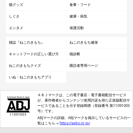
猫グッズ
食事・フード
しぐさ
健康・病気
エンタメ
保護活動
雑誌『ねこのきもち』
ねこのきもち健保
キャットフードの正しい選び方
猫診断
ねこのきもちクイズ
購読者専用ページ
いぬ・ねこのきもちアプリ
ＡＢＪマークは、この電子書店・電子書籍配信サービス
が、著作権者からコンテンツ使用許諾を得た正規版配信サ
ービスであることを示す登録商標（登録番号 第11091003
号）です。
ABJマークの詳細、ABJマークを掲示しているサービスの一
覧はこちら→
https://aebs.or.jp/