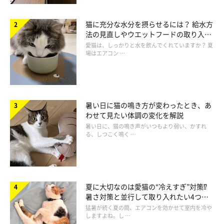
猫に充分な水分を摂らせるには？ 給水方
法の見直しやウエットフードの取り入れ
方を解説
愛猫は、しっかりと水を飲んでくれていますか？ 夏
場はエアコン …
暑い日に猫の鳴き方が変わったとき、あ
わせて見たい体調の変化を解説
暑い日に、猫の鳴き声がいつもより弱い、かすれ
る、しつこく鳴く …
夏に大切なのは愛猫の“冷えすぎ”対策⁉
暑さ対策と並行して取り入れたい4つの
工夫
猛暑が続く夏の間、エアコンを効かせて室内を冷や
しますよね。し …