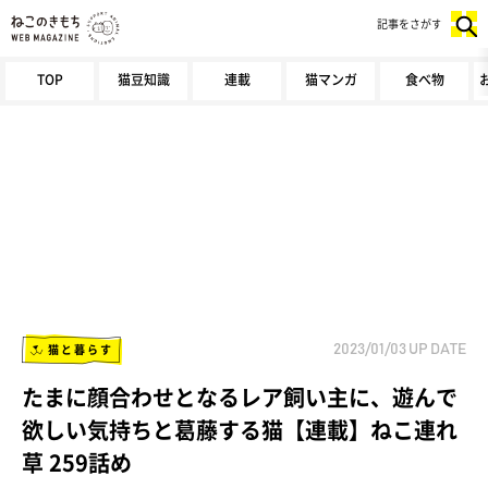
記事をさがす
TOP
猫豆知識
連載
猫マンガ
食べ物
猫と暮らす
2023/01/03
UP DATE
たまに顔合わせとなるレア飼い主に、遊んで
欲しい気持ちと葛藤する猫【連載】ねこ連れ
草 259話め