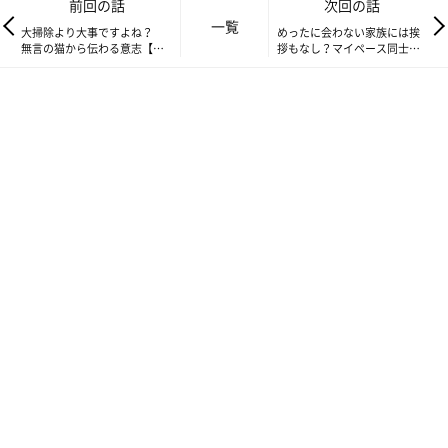
前回の話
次回の話
一覧
大掃除より大事ですよね？
めったに会わない家族には挨
無言の猫から伝わる意志【連
拶もなし？マイペース同士は
載】ねこ連れ草 258話め
時間がかかる【連載】ねこ連
れ草 260話め