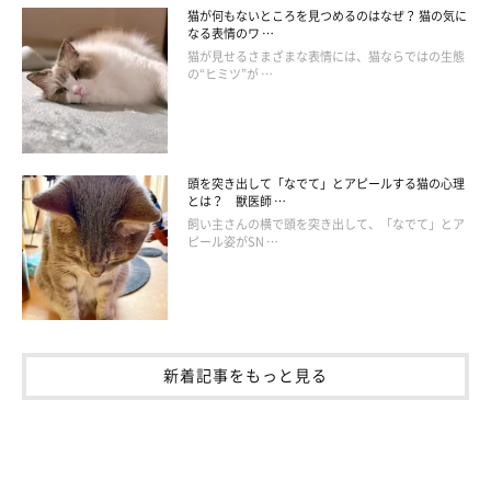
猫が何もないところを見つめるのはなぜ？ 猫の気に
なる表情のワ …
猫が見せるさまざまな表情には、猫ならではの生態
の“ヒミツ”が …
ねこ連れ草 うずらとかんたろう徒然ニャッ記
Amazonで見る
頭を突き出して「なでて」とアピールする猫の心理
とは？ 獣医師 …
飼い主さんの横で頭を突き出して、「なでて」とア
ピール姿がSN …
新着記事をもっと見る