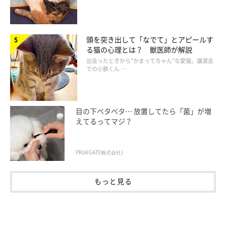
作者プロフィール
頭を突き出して「なでて」とアピールす
仁子(じんこ)
る猫の心理とは？ 獣医師が解説
福井県出身のイラストレーター。
出会ったときから“かまってちゃん”な愛猫。譲渡会
での小鉄くん …
色彩、表情にこだわった物語性のあるイラストを得意とし、雑
誌、書籍、雑貨など幅広いジャンルで活動中。
愛猫である、うずらとかんたろうの日々を描いた著書
『ねこ連れ
目の下ベタベタ… 放置してたら「菌」が増
草 うずらとかんたろう徒然ニャッ記』
を出版。
えてるってマジ？
・ブログ
Chromaket（くろまけっと）
・ツイッター：
@jinko_yy
PR(AIGATE株式会社)
もっと見る