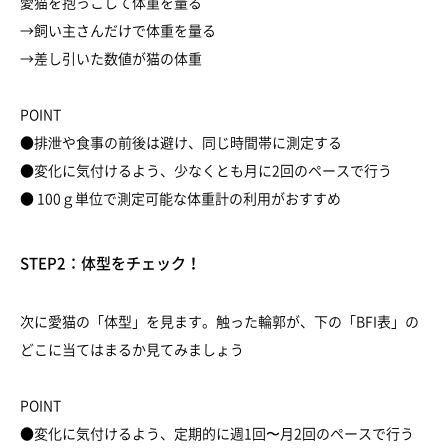
愛猫を抱っこして体重を量る
→飼い主さんだけで体重を量る
→差し引いた数値が猫の体重
POINT
●排泄や食事の前後は避け、同じ時間帯に測定する
●変化に気付けるよう、少なくとも月に2回のペースで行う
● 100ｇ単位で測定可能な体重計の利用がおすすめ
STEP2：体型をチェック！
次に愛猫の「体型」を見ます。触った輪郭が、下の「BFI表」の
どこに当てはまるか見てみましょう
POINT
●変化に気付けるよう、定期的に週1回〜月2回のペースで行う