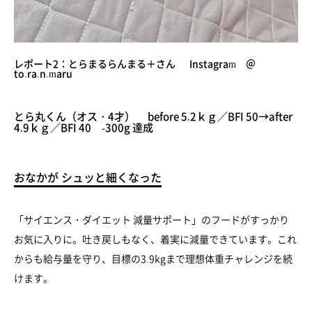
レポート2：とらまるらんまる＋さん Instagram ＠
to.ra.n.maru
とら丸くん（オス・4才） before 5.2ｋｇ／BFI 50→after
4.9ｋｇ／BFI 40 -300g 達成
おなかが シュッと細くなった
「サイエンス・ダイエット 減量サポート」のフードがすっかり
お気に入りに。吐き戻しもなく、着実に減量できています。これ
からも給与量を守り、目標の3.9kgまで理想体重チャレンジを続
けます。