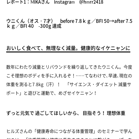
レポート1：MIKAさん Instagram ＠hmrr2418
ウニくん（オス・7才） before 7.8ｋｇ／BFI 50→after 7.5
ｋｇ／BFI 40 -300g 達成
おいしく食べて、無理なく減量。健康的なイケニャンに
数年にわたり減量とリバウンドを繰り返してきたウニくん。今度
こそ理想のボディを手に入れるぞ！……てなわけで､早速､現在の
体重を測ると7.8kg（汗）！ 「サイエンス・ダイエット 減量サ
ポート」と遊びと運動で、めざせイケニャン！
ずっと元気で 過ごしてほしいから、 目指そう！ 理想体重
ヒルズさんの「健康寿命につながる体重管理」のセミナーで学ん