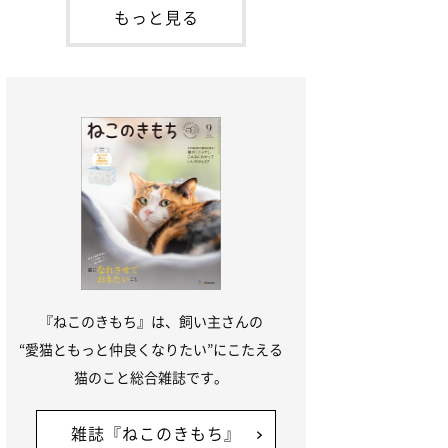
が通れる程度に
には、実際に猫は甘噛みする相手を選んで
もっと見る
いるのか、その真相をお聞きします。約6
割の飼い主さんが「甘噛みする相手を選ん
でいる」と感じていた※2026年5月実施
「ね
『ねこのきもち』は、飼い主さんの
“愛猫ともっと仲良くなりたい”にこたえる
猫のこと総合雑誌です。
雑誌『ねこのきもち』