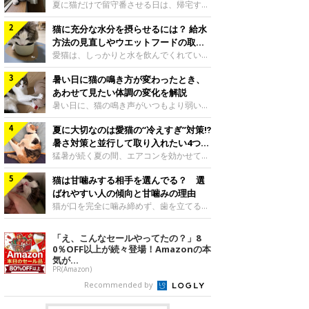
夏に猫だけで留守番させる日は、帰宅する
まで部屋が暑くなりすぎないか、水は足り
猫に充分な水分を摂らせるには？ 給水
るかと気になる飼い主さんもいるでしょ
う。家の中なら安全と思っていても、日中
方法の見直しやウエットフードの取り
は室温が急に上がることがあります。留守
入れ方を解説
愛猫は、しっかりと水を飲んでくれていま
中の暑さから猫を守るために準備したいこ
すか？ 夏場はエアコンで室内が涼しいこ
とや、帰宅後に見たいサインなどについ
暑い日に猫の鳴き方が変わったとき、
ともあり、猫があまり水を飲まないこと
て、ねこのきもち獣医師相談室の岡本りさ
も。積極的に水分を摂らせるためには、給
あわせて見たい体調の変化を解説
先生に伺いました。 留守中は室温が急に
水方法を見直したり、フードから水分を摂
暑い日に、猫の鳴き声がいつもより弱い、
上がることがあるねこのきもち投稿写真ギ
らせたりする方法があります。今回は獣医
かすれる、しつこく鳴くなど、ふだんと違
ャラリー夏の日中は、エアコンが切れると
師の重本仁先生に、猫に水分を摂らせるた
夏に大切なのは愛猫の“冷えすぎ”対策⁉
って聞こえることがあります。 そんなと
室温が急に上昇する場合があります。猫は
めにできるためできる工夫を教えていただ
き、あわせてどのような様子を確認したら
暑さ対策と並行して取り入れたい4つの
自分で涼しい場所を探すのが得意ですが、
きました。ボウルの高さを愛猫の好みにね
よいのでしょうか。暑い日に猫の鳴き方が
工夫
猛暑が続く夏の間、エアコンを効かせて室
部屋全体が暑くなれ
このきもち投稿写真ギャラリー水飲みボウ
変わるときの見方や注意したい体調の変化
内を冷やしますよね。しかし、人にとって
ルの高さは、猫が飲むときに頭が胃より下
などについて、ねこのきもち獣医師相談室
猫は甘噛みする相手を選んでる？ 選
は快適な温度でも、猫にとっては温度が低
にならないように設定すると飲みやすいで
の山口みき先生に伺いました。 鳴き方の
すぎることも。暑さ対策と並行して、冷え
ばれやすい人の傾向と甘噛みの理由
しょう。首を深く折り曲げずに済むため、
変化だけで判断せず、全身の様子も確認し
すぎ対策もしっかりと行うことが大切で
猫が口を完全に噛み締めず、歯を立てる程
関節や食道への負
てねこのきもち投稿写真ギャラリー猫の鳴
す。今回は獣医師の重本仁先生に、猫の冷
度に噛む“甘噛み”。遊びやスキンシップの
き方が変わったとき、暑さと関係している
えすぎを防ぐ4つの対策を教えていただき
ときに繰り出すことがありますが、同じ家
「え、こんなセールやってたの？」8
ように見えることがあります。 ただ、鳴
ました。（1） 冷房の効いていない部屋に
族でも噛まれる頻度に違いがあると感じる
0％OFF以上が続々登場！Amazonの本
き声だけで原因を決めるのは難しく、体調
行き来できるようにするねこのきもち投稿
ことも。ねこのきもちWEB MAGAZINEで
気が...
や環境の変化を
写真ギャラリー猫が寒いと感じたときに、
は、飼い主さんたちにアンケートを実施
PR(Amazon)
冷気から逃れる「逃げ場」を用意しておき
し、愛猫が甘噛みする相手を選んでいると
Recommended by
ましょう。冷房の効いていない部屋や廊下
感じる状況を教えてもらいました。また、
へも自由に行き来できるように、ドアは猫
ねこのきもち獣医師相談室の原駿太朗先生