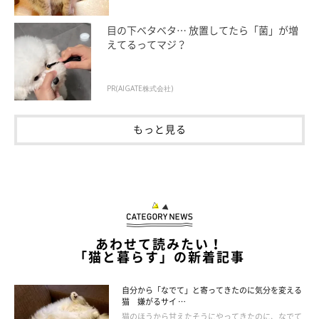
目の下ベタベタ… 放置してたら「菌」が増
お迎えしたばかりの猫が安心できるように、飼い主さん
えてるってマジ？
ができる準備は？
PR(AIGATE株式会社)
山口先生：
「お迎えしたばかりの猫が安心できるように、飼い主さんはお迎
もっと見る
え前に下記のような準備をしておくとよいでしょう。
・子猫用のケージを用意する
・落ち着いて過ごすことができる場所にケージを置いてあげる
・お皿やトイレなどの必要なグッズを揃えておく
あわせて読みたい！
・猫が好む振る舞い（柔らかな動作や優しい声かけ）を知ってお
「猫と暮らす」の新着記事
いたり、あらかじめ練習しておく
自分から「なでて」と寄ってきたのに気分を変える
猫 嫌がるサイ …
ぜひ覚えておいてくださいね」
猫のほうから甘えたそうにやってきたのに、なでて