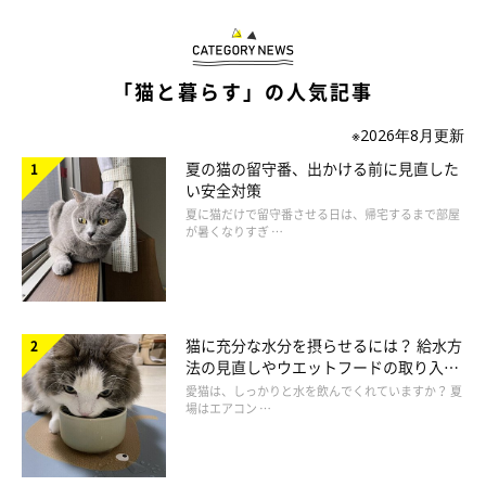
「猫と暮らす」の人気記事
※2026年8月更新
夏の猫の留守番、出かける前に見直した
い安全対策
夏に猫だけで留守番させる日は、帰宅するまで部屋
が暑くなりすぎ …
猫に充分な水分を摂らせるには？ 給水方
法の見直しやウエットフードの取り入れ
方を解説
愛猫は、しっかりと水を飲んでくれていますか？ 夏
場はエアコン …
「我が家に来て4日目でコレw この頃からヘソ天で寝てた」
@chimacha_mfmf