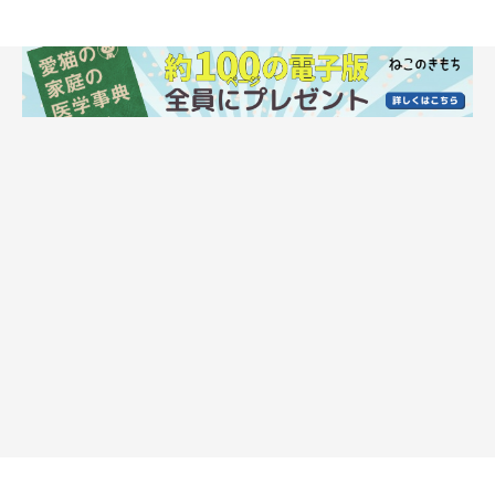
ヘソ天ポーズをするちまきちゃん。
@chimacha_mfmf
子猫時代の無防備すぎるちまきちゃんの写真について、飼い主さ
んはこう話しています。
飼い主さん：
「私は過去にも猫を飼っていたことがありますが、ちまきのよう
にここまで無防備にお腹丸出しで寝る猫は初めてだったんです。
なので、当時はとても驚きましたね（笑）」
【獣医師解説】お迎え4日目に大胆な“ヘソ天
寝”をする猫の心理