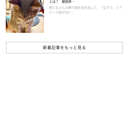
とは？ 獣医師 …
飼い主さんの横で頭を突き出して、「なでて」とア
ピール姿がSN …
新着記事をもっと見る
大きくなった今もヘソ天ポーズは健在！
@chimacha_mfmf
それから月日は流れ、ちまきちゃんは2才のおとなの猫になりま