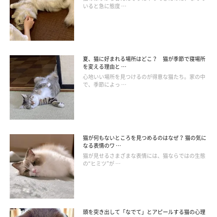
いると急に態度 …
夏、猫に好まれる場所はどこ？ 猫が季節で寝場所
を変える理由と …
心地いい場所を見つけるのが得意な猫たち。家の中
で、季節によっ …
猫が何もないところを見つめるのはなぜ？ 猫の気に
なる表情のワ …
猫が見せるさまざまな表情には、猫ならではの生態
の“ヒミツ”が …
成長したちまきちゃんの現在の様子は？
頭を突き出して「なでて」とアピールする猫の心理