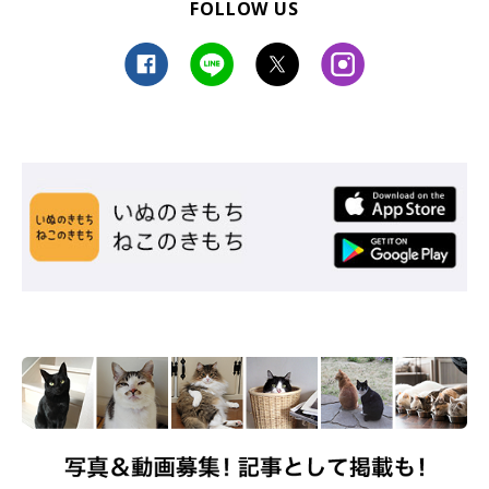
FOLLOW US
ぬいぐるみ用のベビーカーでくつろぐちまきちゃん。貫禄がすごい……？
@chimacha_mfmf
ヘソ天などのポーズで床によく“落ちている”という大胆な姿を見
せるちまきちゃんですが、じつは人見知りでビビりな性格だとい
います。
そんなちまきちゃんが飼い主さんの前では無防備な姿を見せた
り、“ふたりきり”になるとベタベタ甘えてきたりするのだとか。
飼い主さんは、そのギャップがたまらないと話していました！
関連記事:
お迎え4日目に大胆な“ヘソ天寝”をしていた子
猫 成長した今も変わらず「床で落ちてる姿」
が可愛い！
紹介するのは、X（旧Twitter）ユーザー@chimacha_mfmfさんが投
稿していた、愛猫・ちまきちゃん（取材時1才／サイベリアン）の
子猫時代の写真。お迎えしてから4日目に撮影したという写真に
は、当時生後3カ月だったちまきちゃんの大胆な「ヘソ天」寝の様