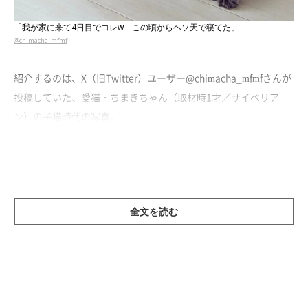
「我が家に来て4日目でコレw この頃からヘソ天で寝てた」
@chimacha_mfmf
紹介するのは、X（旧Twitter）ユーザー
@chimacha_mfmf
さんが
投稿していた、愛猫・ちまきちゃん（取材時1才／サイベリア
ン）の子猫時代の写真。
お迎えしてから4日目に撮影したという写真には、当時生後3カ月
だったちまきちゃんの
大胆な“ヘソ天寝”
の様子が写っています。
バンザイポーズでお腹を丸出しにした姿が可愛いですね！
全文を読む