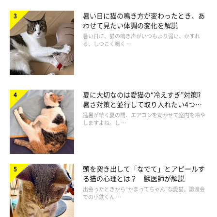
暑い日に猫の鳴き方が変わったとき、あ
お迎えしてから4日目に、ちまきちゃんは大胆な“ヘソ天”姿で寝
わせて見たい体調の変化を解説
ていたそうです。
暑い日に、猫の鳴き声がいつもより弱い、かすれ
る、しつこく鳴く …
ちまきちゃんのこのバンザイポーズからは、どのようなことが読
み取れるのでしょうか。
ねこのきもち獣医師相談室の山口みき先
生
に聞きました。
夏に大切なのは愛猫の“冷えすぎ”対策⁉
暑さ対策と並行して取り入れたい4つの
工夫
猛暑が続く夏の間、エアコンを効かせて室内を冷や
山口先生：
しますよね。し …
「猫にとってお腹は本能的に守る場所ですから、
お腹を見せるの
は安心している証
です。ちまきちゃんはリラックスできていたの
でしょう。
頭を突き出して「なでて」とアピールす
る猫の心理とは？ 獣医師が解説
新しい環境に来たばかりでも無防備な姿を見せる猫というのは、
出会ったときから“かまってちゃん”な愛猫。譲渡会
での小鉄くん …
おおらかな気質のコ
に見られやすい傾向があると思います。ま
た、
子猫のときに適切に社会化したコ
にも言えるでしょう」