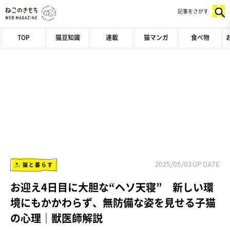
記事をさがす
TOP
猫豆知識
連載
猫マンガ
食べ物
猫と暮らす
2025/05/03
UP DATE
お迎え4日目に大胆な“ヘソ天寝” 新しい環
境にもかかわらず、無防備な姿を見せる子猫
の心理｜獣医師解説