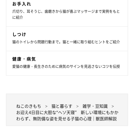
お手入れ
爪切り、耳そうじ、歯磨きから猫が喜ぶマッサージまで実例をもと
に紹介
しつけ
スヤァ……。
猫のトイレから問題行動まで。猫と一緒に取り組むヒントをご紹介
@chimacha_mfmf
健康・病気
「基本どこでもヘソ天する」
というちまきちゃんについて、飼い
愛猫の健康・長生きのために病気のサインを見逃さないコツを伝授
主さんはこんなエピソードを話しています。
飼い主さん：
「ちまきは、フローリングの上でお腹丸出しで寝ています。ごは
ねこのきもち
猫と暮らす
雑学・豆知識
んを食べておなかいっぱいになったところで、よくヘソ天をして
お迎え4日目に大胆な“ヘソ天寝” 新しい環境にもかか
いる気がします。
わらず、無防備な姿を見せる子猫の心理｜獣医師解説
蒸し暑い季節は、
“落ちてる率”がかなり高く
なりますね（笑）」