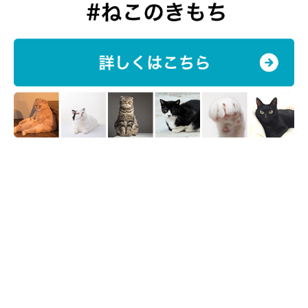
子が写されています。撮影エピソードなど、飼い主さんに話を聞き
関連記事:
ました。
「まさかここで寝るとは思わなかった」 ベビ
ーカーでぐっすり眠る猫の「大きなぬいぐるみ
感」が可愛い
今回紹介するのは、X（旧Twitter）ユーザー@chimacha_mfmfさん
の愛猫・ちまきちゃん（撮影時1才1カ月／サイベリアン）。「まさ
かここで寝るとは思わなかった笑」と投稿された写真には、ちまき
ちゃんがぬいぐるみ用のベビーカーで眠っている様子がおさめられ
ています。撮影当時について、飼い主さんに話を聞きました。
（監修：ねこのきもち獣医師相談室 獣医師・山口みき先生）
写真提供・取材協力／
@chimacha_mfmf
さん／X（旧Twitter）
取材・文／雨宮カイ
※この記事は投稿者さまに取材し、了承の上制作したものです。
2025年4月時点の情報であり、現在と異なる場合があります。