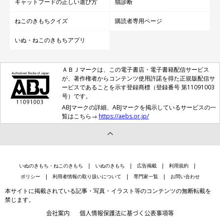
キャットフードの正しい選び方
猫診断
ねこのきもちクイズ
購読者専用ページ
いぬ・ねこのきもちアプリ
ＡＢＪマークは、この電子書店・電子書籍配信サービス
が、著作権者からコンテンツ使用許諾を得た正規版配信サ
ービスであることを示す登録商標（登録番号 第11091003
号）です。
ABJマークの詳細、ABJマークを掲示しているサービスの一
覧はこちら→
https://aebs.or.jp/
いぬのきもち・ねこのきもち
いぬのきもち
広告掲載
利用規約
ポリシー
利用者情報の取り扱いについて
専門家一覧
お問い合わせ
本サイトに掲載されている記事・写真・イラスト等のコンテンツの無断転載を
禁じます。
会社案内
個人情報保護法に基づく公表事項等