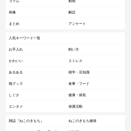
コラム
動画
画像
解説
まとめ
アンケート
人気キーワード一覧
お手入れ
飼い方
かわいい
ストレス
あるある
雑学・豆知識
猫グッズ
食事・フード
しぐさ
健康・病気
エンタメ
保護活動
雑誌『ねこのきもち』
ねこのきもち健保