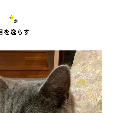
M
u
t
e
目を逸らす