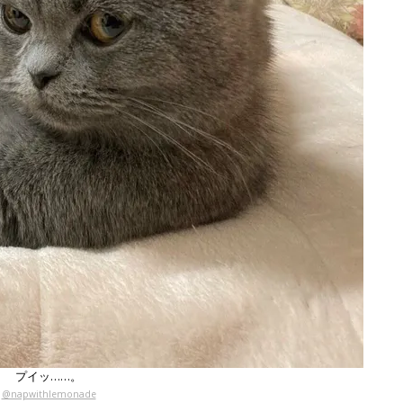
プイッ……。
@napwithlemonade