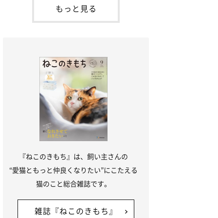
「ね
てお世話を求めるときに鳴き声を使いま
もっと見る
す。子猫なので「ニャー」よりもややか細
い「ミャア」といった鳴き声になります
が、この鳴き声を聞くと成猫が反応すると
いう習性があるようで
『ねこのきもち』は、飼い主さんの
“愛猫ともっと仲良くなりたい”にこたえる
猫のこと総合雑誌です。
雑誌『ねこのきもち』