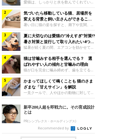
入れ方を解説
愛猫は、しっかりと水を飲んでくれていま
すか？ 夏場はエアコンで室内が涼しいこ
気づいたら移動している猫、居場所を
ともあり、猫があまり水を飲まないこと
も。積極的に水分を摂らせるためには、給
変える背景と飼い主さんができること
水方法を見直したり、フードから水分を摂
を獣医師が解説
暑い日に猫の姿を探すと、廊下や玄関、床
らせたりする方法があります。今回は獣医
の上など、さっきまでとは違う場所にいる
師の重本仁先生に、猫に水分を摂らせるた
夏に大切なのは愛猫の“冷えすぎ”対策⁉
ことがあります。何度も移動しているよう
めにできるためできる工夫を教えていただ
に見えると、落ち着かないのかな、暑さで
暑さ対策と並行して取り入れたい4つの
きました。ボウルの高さを愛猫の好みにね
つらいのかなと気になる場面もあるでしょ
工夫
猛暑が続く夏の間、エアコンを効かせて室
このきもち投稿写真ギャラリー水飲みボウ
う。猫が居場所を変える理由や、飼い主さ
内を冷やしますよね。しかし、人にとって
ルの高さは、猫が飲むときに頭が胃より下
んが整えたい環境などについて、ねこのき
猫は甘噛みする相手を選んでる？ 選
は快適な温度でも、猫にとっては温度が低
にならないように設定すると飲みやすいで
もち獣医師相談室の山口みき先生に伺いま
すぎることも。暑さ対策と並行して、冷え
ばれやすい人の傾向と甘噛みの理由
しょう。首を深く折り曲げずに済むため、
した。 移動は、猫なりの快適さ選びねこ
すぎ対策もしっかりと行うことが大切で
猫が口を完全に噛み締めず、歯を立てる程
関節や食道への負
のきもち投稿写真ギャラリー猫は家の中
す。今回は獣医師の重本仁先生に、猫の冷
度に噛む“甘噛み”。遊びやスキンシップの
で、自分にとって過ごしやすい場所を見つ
えすぎを防ぐ4つの対策を教えていただき
かまってほしくて鳴くことも 猫のさま
ときに繰り出すことがありますが、同じ家
けるのが得意な動物です。 暑い季節に
ました。（1） 冷房の効いていない部屋に
族でも噛まれる頻度に違いがあると感じる
ざまな「甘えサイン」を解説
は、風通しのよい場所やひんやりした床、
行き来できるようにするねこのきもち投稿
ことも。ねこのきもちWEB MAGAZINEで
一見クールで、人やほかの動物に対してあ
熱がこもりにくい場
写真ギャラリー猫が寒いと感じたときに、
は、飼い主さんたちにアンケートを実施
まり求めないように見える猫。しかし、実
冷気から逃れる「逃げ場」を用意しておき
し、愛猫が甘噛みする相手を選んでいると
は甘えん坊な性格の猫も少なくありませ
新卒200人超を即戦力に。その育成設計
ましょう。冷房の効いていない部屋や廊下
感じる状況を教えてもらいました。また、
ん。今回は猫たちが出している“甘えサイ
とは
へも自由に行き来できるように、ドアは猫
ねこのきもち獣医師相談室の原駿太朗先生
ン”について、帝京科学大学生命環境学部
が通れる程度に
には、実際に猫は甘噛みする相手を選んで
アニマルサイエンス学科准教授の加隈良枝
PR(シンプレクス・ホールディングス)
いるのか、その真相をお聞きします。約6
先生に教えていただきました。鳴くのは、
Recommended by
割の飼い主さんが「甘噛みする相手を選ん
かまってほしいサインねこのきもち投稿写
でいる」と感じていた※2026年5月実施
真ギャラリーもともと、子猫が親猫に対し