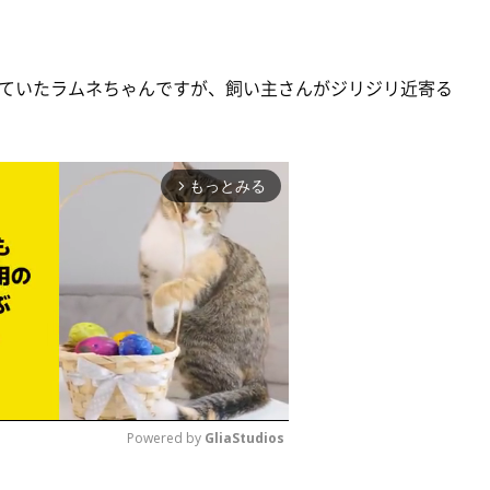
ていたラムネちゃんですが、飼い主さんがジリジリ近寄る
もっとみる
arrow_forward_ios
Powered by 
GliaStudios