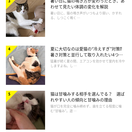
暑い日に猫の鳴き方が変わったとき、あ
わせて見たい体調の変化を解説
暑い日に、猫の鳴き声がいつもより弱い、かすれ
る、しつこく鳴く …
リラックスしてきたら遊びで気分転換！
夏に大切なのは愛猫の“冷えすぎ”対策⁉
暑さ対策と並行して取り入れたい4つの
工夫
猛暑が続く夏の間、エアコンを効かせて室内を冷や
しますよね。し …
猫は甘噛みする相手を選んでる？ 選ば
れやすい人の傾向と甘噛みの理由
猫が口を完全に噛み締めず、歯を立てる程度に噛
む“甘噛み”。遊 …