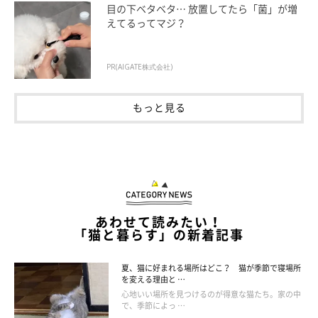
目の下ベタベタ… 放置してたら「菌」が増
えてるってマジ？
PR(AIGATE株式会社)
ねこのきもち投稿写真ギャラリー
もっと見る
気分が下がっている様子がなくなり、リラックスしている様子が
見られるようになったら、愛猫が好きなおもちゃを見せて遊びに
誘ってみて。遊び（＝狩り）に夢中になり、本能が満たされるこ
とでリフレッシュできるでしょう。
あわせて読みたい！
「猫と暮らす」の新着記事
夏、猫に好まれる場所はどこ？ 猫が季節で寝場所
を変える理由と …
心地いい場所を見つけるのが得意な猫たち。家の中
で、季節によっ …