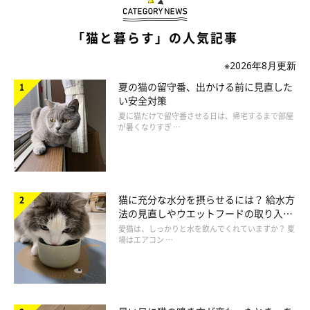
愛猫の気が向いて、飼い主さんのそばに来たら甘えたい合図。や
「猫と暮らす」の人気記事
さしく声をかけたり、スキンシップが好きなコならそっと触れた
り、愛猫の好みに合わせてコミュニケーションをとりましょう。
※2026年8月更新
気が済むまで甘えられたら、愛猫の気分もきっと上がってくるは
夏の猫の留守番、出かける前に見直した
ず。
い安全対策
夏に猫だけで留守番させる日は、帰宅するまで部屋
が暑くなりすぎ …
猫に充分な水分を摂らせるには？ 給水方
法の見直しやウエットフードの取り入れ
方を解説
愛猫は、しっかりと水を飲んでくれていますか？ 夏
場はエアコン …