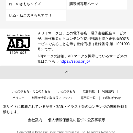
ねこのきもちクイズ
購読者専用ページ
いぬ・ねこのきもちアプリ
ＡＢＪマークは、この電子書店・電子書籍配信サービス
が、著作権者からコンテンツ使用許諾を得た正規版配信サ
ービスであることを示す登録商標（登録番号 第11091003
号）です。
ABJマークの詳細、ABJマークを掲示しているサービスの一
覧はこちら→
https://aebs.or.jp/
いぬのきもち・ねこのきもち
いぬのきもち
広告掲載
利用規約
ポリシー
利用者情報の取り扱いについて
専門家一覧
お問い合わせ
本サイトに掲載されている記事・写真・イラスト等のコンテンツの無断転載を
禁じます。
会社案内
個人情報保護法に基づく公表事項等
Copyright © Benesse Style Care Group Co.,Ltd. All Rights Reserved.