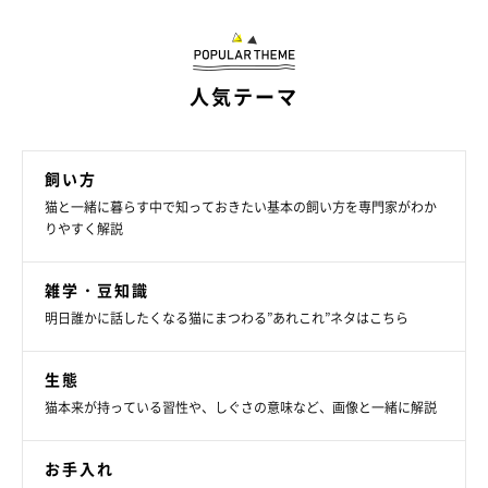
愛猫の気分を上げるには、気持ちに寄り添うことが大切です。い
つでもゴキゲンでいてもらうために、しぐさや行動から気分を読
み取ってあげたいですね。
人気テーマ
お話を伺った先生／小野寺温先生（帝京科学大学講師 愛玩動物
看護師）
飼い方
参考／「ねこのきもち」2026年5月号『いつもゴキゲン♪でいて
猫と一緒に暮らす中で知っておきたい基本の飼い方を専門家がわか
ほしいから 愛猫が気分よく暮らすために飼い主さんができるこ
りやすく解説
と』
文／柏田ゆき
雑学・豆知識
※写真はスマホアプリ「いぬ・ねこのきもち」で投稿されたもの
明日誰かに話したくなる猫にまつわる”あれこれ”ネタはこちら
です。
※記事と写真に関連性がない場合もあります。
生態
猫本来が持っている習性や、しぐさの意味など、画像と一緒に解説
お手入れ