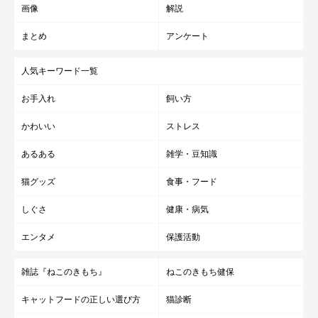
画像
解説
まとめ
アンケート
人気キーワード一覧
お手入れ
飼い方
かわいい
ストレス
あるある
雑学・豆知識
猫グッズ
食事・フード
しぐさ
健康・病気
エンタメ
保護活動
雑誌『ねこのきもち』
ねこのきもち健保
キャットフードの正しい選び方
猫診断