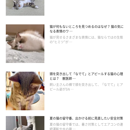
猫が何もないところを見つめるのはなぜ？ 猫の気に
なる表情のワ …
猫が見せるさまざまな表情には、猫ならではの生態
の“ヒミツ”が …
大好きなおやつで楽しい記憶に上書きを
頭を突き出して「なでて」とアピールする猫の心理
とは？ 獣医師 …
飼い主さんの横で頭を突き出して、「なでて」とア
ピール姿がSN …
夏の猫の留守番、出かける前に見直したい安全対策
夏の猫の留守番では、暑さ対策としてエアコンの連
続運転や水の複 …