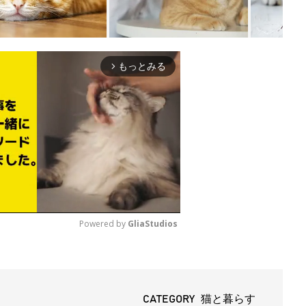
もっとみる
arrow_forward_ios
Powered by 
GliaStudios
M
u
t
CATEGORY 猫と暮らす