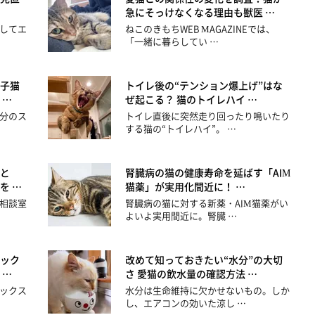
急にそっけなくなる理由も獣医 …
してエ
ねこのきもちWEB MAGAZINEでは、
「一緒に暮らしてい …
子猫
トイレ後の“テンション爆上げ”はな
 …
ぜ起こる？ 猫のトイレハイ …
分のス
トイレ直後に突然走り回ったり鳴いたり
する猫の“トイレハイ”。 …
と
腎臓病の猫の健康寿命を延ばす「AIM
を …
猫薬」が実用化間近に！ …
相談室
腎臓病の猫に対する新薬・AIM猫薬がい
よいよ実用間近に。腎臓 …
ック
改めて知っておきたい“水分”の大切
 …
さ 愛猫の飲水量の確認方法 …
ックス
水分は生命維持に欠かせないもの。しか
し、エアコンの効いた涼し …