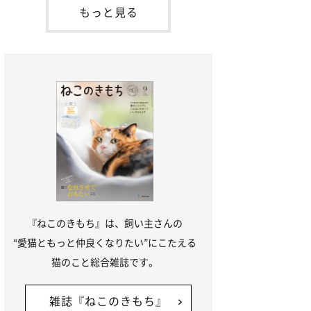
「ね
てお世話を求めるときに鳴き声を使いま
もっと見る
す。子猫なので「ニャー」よりもややか細
い「ミャア」といった鳴き声になります
が、この鳴き声を聞くと成猫が反応すると
いう習性があるようで
『ねこのきもち』は、飼い主さんの
“愛猫ともっと仲良くなりたい”にこたえる
猫のこと総合雑誌です。
雑誌『ねこのきもち』