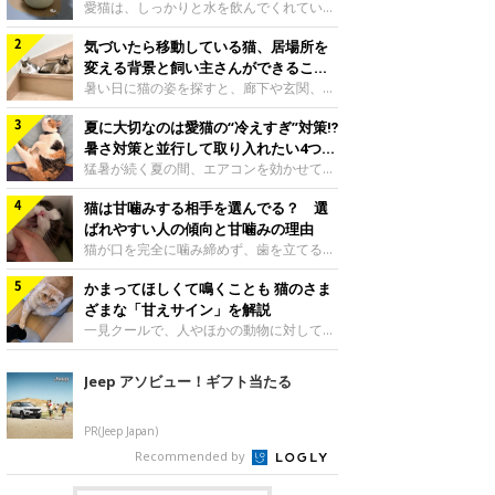
入れ方を解説
愛猫は、しっかりと水を飲んでくれていま
すか？ 夏場はエアコンで室内が涼しいこ
気づいたら移動している猫、居場所を
ともあり、猫があまり水を飲まないこと
も。積極的に水分を摂らせるためには、給
変える背景と飼い主さんができること
水方法を見直したり、フードから水分を摂
を獣医師が解説
暑い日に猫の姿を探すと、廊下や玄関、床
らせたりする方法があります。今回は獣医
の上など、さっきまでとは違う場所にいる
師の重本仁先生に、猫に水分を摂らせるた
夏に大切なのは愛猫の“冷えすぎ”対策⁉
ことがあります。何度も移動しているよう
めにできるためできる工夫を教えていただ
に見えると、落ち着かないのかな、暑さで
暑さ対策と並行して取り入れたい4つの
きました。ボウルの高さを愛猫の好みにね
つらいのかなと気になる場面もあるでしょ
工夫
猛暑が続く夏の間、エアコンを効かせて室
このきもち投稿写真ギャラリー水飲みボウ
う。猫が居場所を変える理由や、飼い主さ
内を冷やしますよね。しかし、人にとって
ルの高さは、猫が飲むときに頭が胃より下
んが整えたい環境などについて、ねこのき
猫は甘噛みする相手を選んでる？ 選
は快適な温度でも、猫にとっては温度が低
にならないように設定すると飲みやすいで
もち獣医師相談室の山口みき先生に伺いま
すぎることも。暑さ対策と並行して、冷え
ばれやすい人の傾向と甘噛みの理由
しょう。首を深く折り曲げずに済むため、
した。 移動は、猫なりの快適さ選びねこ
すぎ対策もしっかりと行うことが大切で
猫が口を完全に噛み締めず、歯を立てる程
関節や食道への負
のきもち投稿写真ギャラリー猫は家の中
す。今回は獣医師の重本仁先生に、猫の冷
度に噛む“甘噛み”。遊びやスキンシップの
で、自分にとって過ごしやすい場所を見つ
えすぎを防ぐ4つの対策を教えていただき
かまってほしくて鳴くことも 猫のさま
ときに繰り出すことがありますが、同じ家
けるのが得意な動物です。 暑い季節に
ました。（1） 冷房の効いていない部屋に
族でも噛まれる頻度に違いがあると感じる
ざまな「甘えサイン」を解説
は、風通しのよい場所やひんやりした床、
行き来できるようにするねこのきもち投稿
ことも。ねこのきもちWEB MAGAZINEで
一見クールで、人やほかの動物に対してあ
熱がこもりにくい場
写真ギャラリー猫が寒いと感じたときに、
は、飼い主さんたちにアンケートを実施
まり求めないように見える猫。しかし、実
冷気から逃れる「逃げ場」を用意しておき
し、愛猫が甘噛みする相手を選んでいると
は甘えん坊な性格の猫も少なくありませ
Jeep アソビュー！ギフト当たる
ましょう。冷房の効いていない部屋や廊下
感じる状況を教えてもらいました。また、
ん。今回は猫たちが出している“甘えサイ
へも自由に行き来できるように、ドアは猫
ねこのきもち獣医師相談室の原駿太朗先生
ン”について、帝京科学大学生命環境学部
が通れる程度に
には、実際に猫は甘噛みする相手を選んで
アニマルサイエンス学科准教授の加隈良枝
PR(Jeep Japan)
いるのか、その真相をお聞きします。約6
先生に教えていただきました。鳴くのは、
Recommended by
割の飼い主さんが「甘噛みする相手を選ん
かまってほしいサインねこのきもち投稿写
でいる」と感じていた※2026年5月実施
真ギャラリーもともと、子猫が親猫に対し