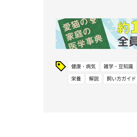
健康・病気
雑学・豆知識
栄養
解説
飼い方ガイド