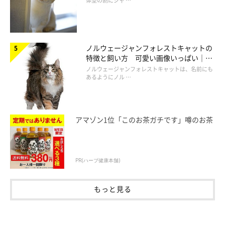
体型の割にジャ …
ノルウェージャンフォレストキャットの
特徴と飼い方 可愛い画像いっぱい｜ね
このきもち 猫図鑑
ノルウェージャンフォレストキャットは、名前にも
あるようにノル …
アマゾン1位「このお茶ガチです」噂のお茶
PR(ハーブ健康本舗)
もっと見る