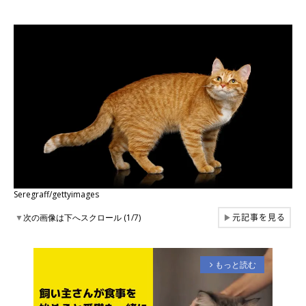
Seregraff/gettyimages
元記事を見る
▼
次の画像は下へスクロール (1/7)
▶
もっと読む
arrow_forward_ios