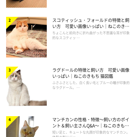
スコティッシュ・フォールドの特徴と飼
い方 可愛い画像いっぱい｜ねこのきも
ち 猫図鑑
ちょこんと前向きに折れ曲がった不思議な耳が印象
的なスコティッ …
ラグドールの特徴と飼い方 可愛い画像
いっぱい｜ねこのきもち 猫図鑑
ふさふさとした、白く長い毛とブルーの瞳が印象的
なラグドール。 …
マンチカンの性格・特徴～飼い方のポイ
ント＆飼い主さんQ&A～｜ねこのきもち
猫図鑑
短い足と、キュートな丸顔が印象的なマンチカン。