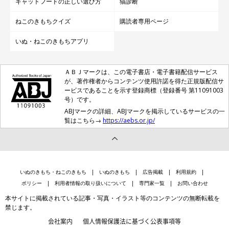
キャットフードの正しい選び方
猫診断
ねこのきもちクイズ
購読者専用ページ
いぬ・ねこのきもちアプリ
ＡＢＪマークは、この電子書店・電子書籍配信サービス
が、著作権者からコンテンツ使用許諾を得た正規版配信サ
ービスであることを示す登録商標（登録番号 第11091003
号）です。
ABJマークの詳細、ABJマークを掲示しているサービスの一
覧はこちら→
https://aebs.or.jp/
いぬのきもち・ねこのきもち
いぬのきもち
広告掲載
利用規約
ポリシー
利用者情報の取り扱いについて
専門家一覧
お問い合わせ
本サイトに掲載されている記事・写真・イラスト等のコンテンツの無断転載を
禁じます。
会社案内
個人情報保護法に基づく公表事項等