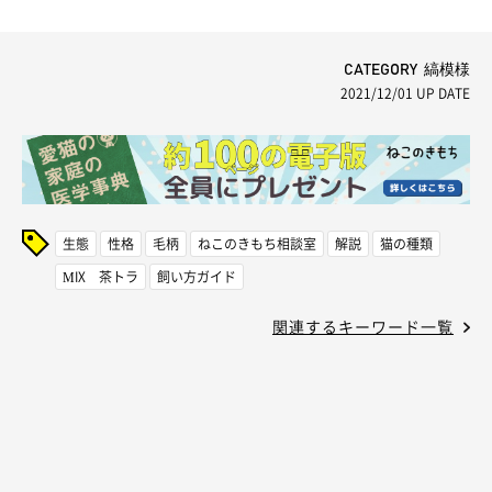
CATEGORY 縞模様
2021/12/01
UP DATE
生態
性格
毛柄
ねこのきもち相談室
解説
猫の種類
MIX 茶トラ
飼い方ガイド
関連するキーワード一覧