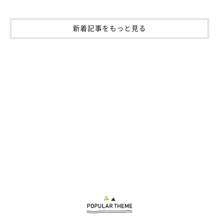
新着記事をもっと見る
参照／Twitter（
@an_nin_coco
）
文／雨宮カイ