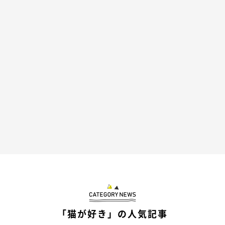
やっぱりクセが…（笑）
@an_nin_coco
そして再び、オラオラしながら歩き始めるのでした。もうクセが
強すぎて、見ていて笑ってしまいますよね！（笑）
「猫が好き」の人気記事