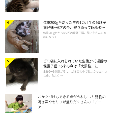
体重200g台だった生後1カ月半の保護子
猫兄妹→6才の今、寄り添って眠る姿に
ほっこり！
体重200g台だった2匹の保護子猫。飼い主さんの家
族になって …
ゴミ袋に入れられていた生後2〜3週齢の
保護子猫→6才の今は「大黒柱」に！
美しい黒猫に成長した姿にグッとくる
生後2〜3週齢ごろに、ゴミ袋の中で見つかった小さ
な命。ミルク …
ぷんぷんしてる!?（笑）
@an_nin_coco
あんにんくんの姿を見たTwitterユーザーからは、
「ぷんぷん歩
おかたづけもできる点がうれしい！ 動物の
き(笑)」「何度見ても笑っちゃう！相変わらずカッコ可愛い」
鳴き声やセリフが盛りだくさんの「アニ
ア ...
「元気出ましたw」「キター！オラオラ劇場！やはりあんにんく