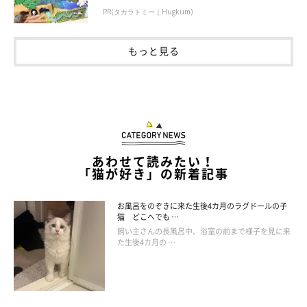
んのクセ大好きです」
などと反響のコメントが多数寄せられてい
PR(タカラトミー｜Hugkum)
ます。
もっと見る
あわせて読みたい！
「猫が好き」の新着記事
お風呂をのぞきに来た生後4カ月のラグドールの子
猫 どこへでも …
飼い主さんの長風呂中、浴室の前まで様子を見に来
た生後4カ月の …
「お控えなすって」
@an_nin_coco