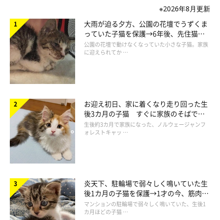
※2026年8月更新
大雨が迫る夕方、公園の花壇でうずくま
っていた子猫を保護→6年後、先住猫
と“姉妹”のような関係に
公園の花壇で動けなくなっていた小さな子猫。家族
に迎えられてか …
お迎え初日、家に着くなり走り回った生
後3カ月の子猫 すぐに家族のそばで落
ち着く姿に「迎えてよかった」
生後約3カ月で家族になった、ノルウェージャンフ
ォレストキャッ …
炎天下、駐輪場で弱々しく鳴いていた生
Twitterユーザーからも反響のコメントが
後1カ月の子猫を保護→1才の今、筋肉質
でツンデレなコに成長
マンションの駐輪場で弱々しく鳴いていた、生後1
カ月ほどの子猫 …