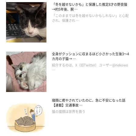
「冬を越せないかも」と保護した推定8才の野良猫
→約5年後、腕 …
飼い主さんの投稿によると、あんにんくんは
幼少の頃から歩き方
「このままでは冬を越せないかもしれない」と心配
され、保護され …
のクセが強かった
のだそう。
久々にあんにんくんのクセが強めな歩き方を見た飼い主さんは、
「最近しないなーと思っていると思い出したように･･たまに牽制
全身がクッションに収まるほど小さかった生後3～4
する感じかなw」「油断する下僕に引き締めろと言いたいのか
カ月の子猫→ …
紹介するのは、X（旧Twitter） ユーザー@nekowo
な」
などと綴っていました（笑）
…
寝顔に癒やされていたのに、急に不安になった話
【連載】交通事故 …
久しぶりにクセの歩み
#相変わらず
#片足ひきずるように
猫の寝顔は世界を救う
歩くのがカッコイイ
#猫
#猫好きさんと繋がりたい
#猫
のいる暮らし
pic.twitter.com/ARgsTQa7xK
— あんにんママ (@an_nin_coco)
August 13, 2021