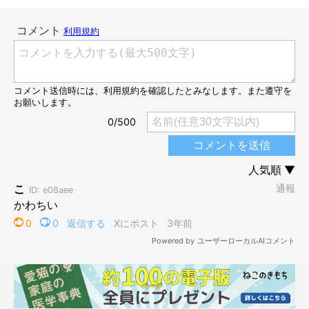
じっ…
@an_nin_coco
立ち止まり
じっ…
とこちらを見つめるあんにんくん。