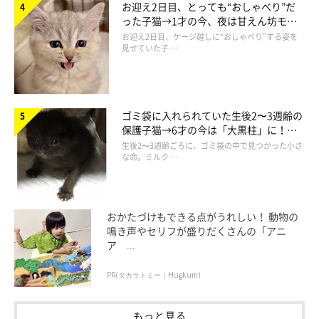
お迎え2日目、とっても“おしゃべり”だ
った子猫→1才の今、夜は甘えん坊モー
ドになるコに成長！
お迎え2日目、ケージ越しに“おしゃべり”する姿を
見せていた子 …
ゴミ袋に入れられていた生後2〜3週齢の
保護子猫→6才の今は「大黒柱」に！
美しい黒猫に成長した姿にグッとくる
生後2〜3週齢ごろに、ゴミ袋の中で見つかった小さ
な命。ミルク …
おかたづけもできる点がうれしい！ 動物の
鳴き声やセリフが盛りだくさんの「アニ
ア ...
PR(タカラトミー｜Hugkum)
もっと見る