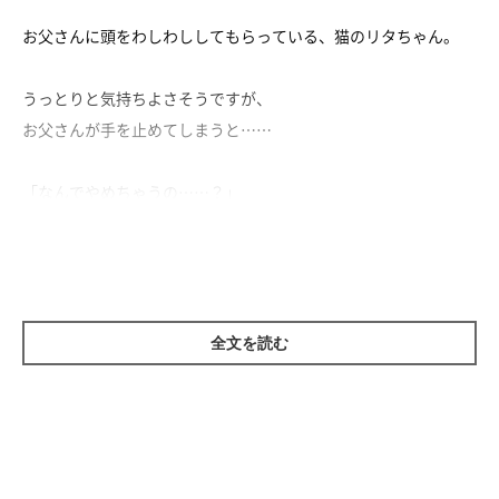
お父さんに頭をわしわししてもらっている、猫のリタちゃん。
うっとりと気持ちよさそうですが、
お父さんが手を止めてしまうと……
「なんでやめちゃうの……？」
と言いたげな目に♡
気持ちが表情に出すぎてかわいいリタちゃんなのでした。
全文を読む