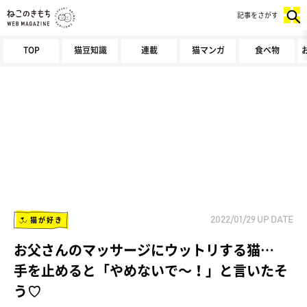
記事をさがす
TOP
猫豆知識
連載
猫マンガ
食べ物
猫が好き
2022/01/29
UP DATE
お父さんのマッサージにウットリする猫…
手を止めると「やめないで～！」と言いたそ
う♡