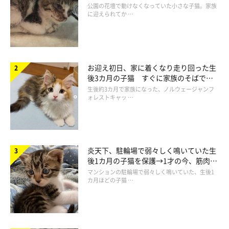
と“姉妹”のような関係に
公園の花壇で動けなくなっていた小さな子猫。家族
に迎えられてか …
お迎え初日、家に着くなり走り回った生
後3カ月の子猫 すぐに家族のそばで落
ち着く姿に「迎えてよかった」
生後約3カ月で家族になった、ノルウェージャンフ
ォレストキャッ …
炎天下、駐輪場で弱々しく鳴いていた生
後1カ月の子猫を保護→1才の今、筋肉質
でツンデレなコに成長
マンションの駐輪場で弱々しく鳴いていた、生後1
カ月ほどの子猫 …