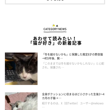
あわせて読みたい！
「猫が好き」の新着記事
「冬を越せないかも」と保護した推定8才の野良猫
→約5年後、腕 …
「このままでは冬を越せないかもしれない」と心配
され、保護され …
全身がクッションに収まるほど小さかった生後3～4
カ月の子猫→ …
紹介するのは、X（旧Twitter） ユーザー@nekowo
…