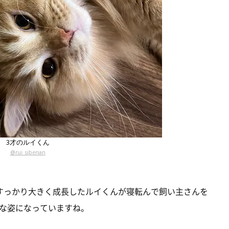
3才のルイくん
@rui_siberian
すっかり大きく成長したルイくんが寝転んで飼い主さんを
な姿になっていますね。