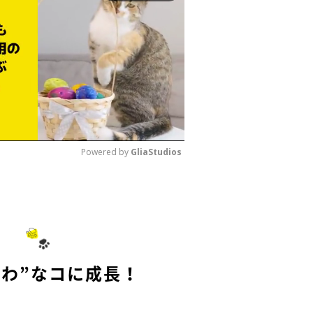
Powered by 
GliaStudios
M
u
t
e
かわ”なコに成長！