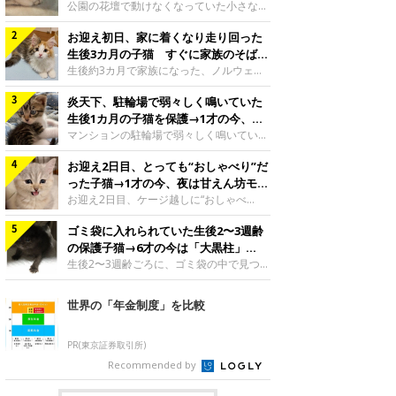
と“姉妹”のような関係に
公園の花壇で動けなくなっていた小さな子
猫。家族に迎えられてから6年、先住猫と
お迎え初日、家に着くなり走り回った
の間には深い絆が育まれていました。保護
当時のティダちゃん。
生後3カ月の子猫 すぐに家族のそばで
@muumuu62197189紹介するのは、
落ち着く姿に「迎えてよかった」
生後約3カ月で家族になった、ノルウェー
X（旧Twitter）ユーザー
ジャンフォレストキャットの子猫。お迎え
@muumuu62197189さんの愛猫・ティダ
炎天下、駐輪場で弱々しく鳴いていた
翌日には、すでに家でくつろぐ様子を見せ
ちゃん（取材時6才）の成長記録です。こ
ていました。お迎え翌日、ベッドでうとう
生後1カ月の子猫を保護→1才の今、筋
ちらは、生後3カ月ごろのティダちゃん。
とするむうちゃんお迎え翌日のむうちゃ
肉質でツンデレなコに成長
マンションの駐輪場で弱々しく鳴いてい
飼い主さんが出会ったのは、夜から大雨に
ん。@umimugi0304紹介するのは、
た、生後1カ月ほどの子猫。家族に迎えら
なると予報されていた日の夕方でした。花
Instagramユーザー@umimugi0304さんの
お迎え2日目、とっても“おしゃべり”だ
れてから1年、体も行動も大きく成長しま
壇で動けずにいた子猫保護したばかりのテ
愛猫・むうちゃん（撮影時、生後約3カ月
した。炎天下の駐輪場で鳴いていた小さな
った子猫→1才の今、夜は甘えん坊モー
ィダちゃん。@muumuu62197189飼い主
／ノルウェージャンフォレストキャッ
子猫保護当時のモモちゃん。@Kingponzu
ドになるコに成長！
お迎え2日目、ケージ越しに“おしゃべ
さんは、公園の
ト）。こちらは、お迎え翌日に撮影された
紹介するのは、X（旧Twitter）ユーザー
り”する姿を見せていた子猫。1才になった
一枚。ゴハンをお腹いっぱい食べたむうち
@Kingponzuさんの愛猫・モモちゃん（取
ゴミ袋に入れられていた生後2〜3週齢
今も見せる愛らしい姿にキュンとします。
ゃんは眠くなり、飼い主さん夫婦のベッド
材時1才）の成長記録です。こちらは、モ
お迎え2日目、ケージ越しに何かを伝える
の保護子猫→6才の今は「大黒柱」
でうとうとし始めたのだとか。飼い主さ
モちゃんが生後1カ月ごろに撮影された一
ももちゃん“おしゃべり”なももちゃん。
に！ 美しい黒猫に成長した姿にグッ
生後2〜3週齢ごろに、ゴミ袋の中で見つか
枚。飼い主さんの自宅マンションの駐輪場
@poocoonyan紹介するのは、Instagram
った小さな命。ミルクから育てられたその
とくる
で鳴いていたところを保護された当時の姿
ユーザー@poocoonyanさんの愛猫・もも
子猫は今、家族に欠かせない存在へと成長
世界の「年金制度」を比較
です。子猫時代のモモちゃん。
ちゃん（取材時1才／マンチカン）です。
しました。ゴミ袋の中で見つかった、ミニ
@Kingponzuその日は気温が35℃を
こちらの動画は、ももちゃんが生後2カ月
モグラのような子猫よちよち歩きをしてい
を過ぎたころ、お迎え2日目に撮影された
たころの、生後2〜3週齢ごろのドンちゃ
PR(東京証券取引所)
もの。新しい環境にゆっくり慣れてもらう
ん。@doddou_1今回紹介するのは、
Recommended by
ため、当時はケージの中で過ごしていまし
X（旧Twitter）ユーザー@doddou_1さん
た。鳴いてアピールするももち
の愛猫・ドンちゃん（取材時、推定6才／