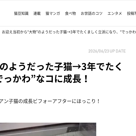
猫豆知識
連載
猫マンガ
食べ物
お世話のコツ
エンタメ
投稿
お迎え当初から“大物”のようだった子猫→3年でたくましく立派になり、“でっかわ
2026/06/23
UP DATE
”のようだった子猫→3年でたく
でっかわ”なコに成長！
リアン子猫の成長ビフォーアフターにほっこり！