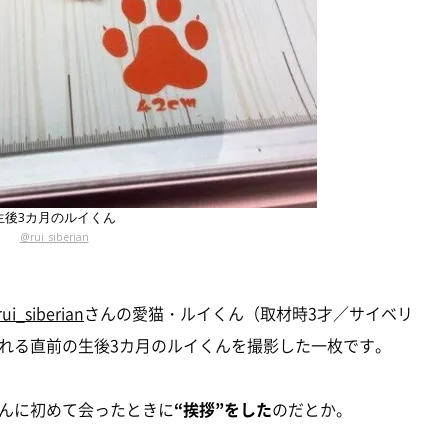
生後3カ月のルイくん
@rui_siberian
ui_siberian
さんの愛猫・ルイくん（取材時3才／サイベリ
れる直前の生後3カ月のルイくんを撮影した一枚です。
んに初めて会ったときに
“挨拶”をした
のだとか。