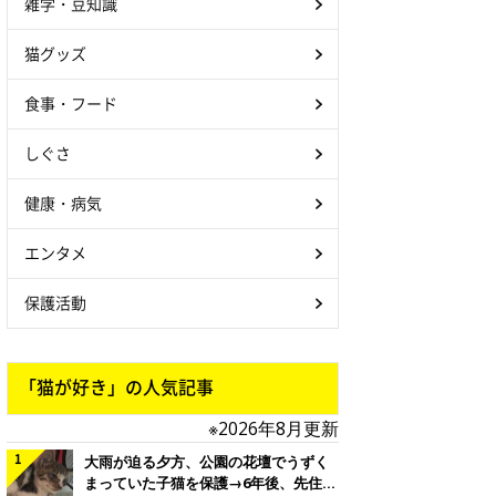
雑学・豆知識
猫グッズ
食事・フード
しぐさ
健康・病気
エンタメ
保護活動
「猫が好き」の人気記事
※2026年8月更新
大雨が迫る夕方、公園の花壇でうずく
まっていた子猫を保護→6年後、先住猫