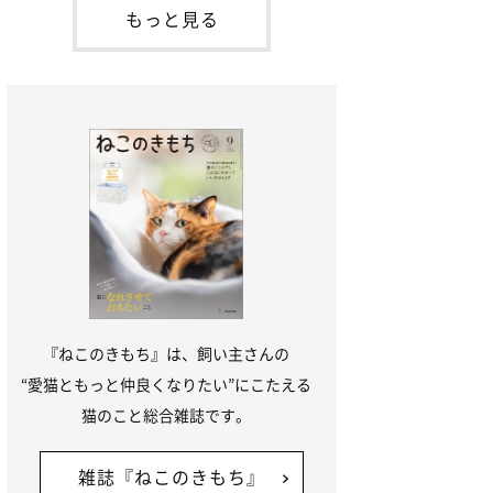
本名：ドミトリー・ドンスコイ）。ドンち
もっと見る
ゃんは、保護猫でした。ドンちゃんが見つ
かったのは、飼い主さんの姉の勤め先の敷
地内でした。ゴミ袋に入れられている
『ねこのきもち』は、飼い主さんの
“愛猫ともっと仲良くなりたい”にこたえる
猫のこと総合雑誌です。
雑誌『ねこのきもち』